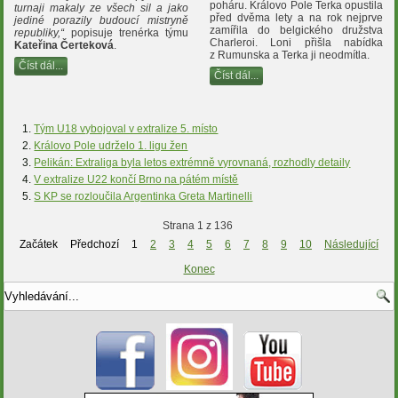
poháru. Královo Pole Terka opustila
turnaji makaly ze všech sil a jako
před dvěma lety a na rok nejprve
jediné porazily budoucí mistryně
zamířila do belgického družstva
republiky,“
popisuje trenérka týmu
Charleroi. Loni přišla nabídka
Kateřina Čerteková
.
z Rumunska a Terka ji neodmítla.
Číst dál...
Číst dál...
Tým U18 vybojoval v extralize 5. místo
Královo Pole udrželo 1. ligu žen
Pelikán: Extraliga byla letos extrémně vyrovnaná, rozhodly detaily
V extralize U22 končí Brno na pátém místě
S KP se rozloučila Argentinka Greta Martinelli
Strana 1 z 136
Začátek
Předchozí
1
2
3
4
5
6
7
8
9
10
Následující
Konec