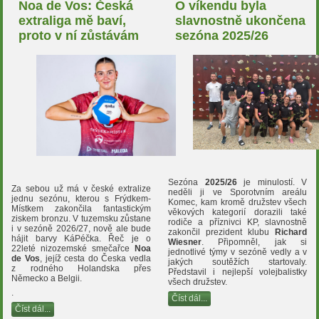
Noa de Vos: Česká
O víkendu byla
extraliga mě baví,
slavnostně ukončena
proto v ní zůstávám
sezóna 2025/26
Sezóna
2025/26
je minulostí. V
Za sebou už má v české extralize
neděli ji ve Sporotvním areálu
jednu sezónu, kterou s Frýdkem-
Komec, kam kromě družstev všech
Místkem zakončila fantastickým
věkových kategorií dorazili také
ziskem bronzu. V tuzemsku zůstane
rodiče a příznivci KP, slavnostně
i v sezóně 2026/27, nově ale bude
zakončil prezident klubu
Richard
hájit barvy KáPéčka. Řeč je o
Wiesner
. Připomněl, jak si
22leté nizozemské smečařce
Noa
jednotlivé týmy v sezóně vedly a v
de Vos
, jejíž cesta do Česka vedla
jakých soutěžích startovaly.
z rodného Holandska přes
Představil i nejlepší volejbalistky
Německo a Belgii.
všech družstev.
.
Číst dál...
Číst dál...