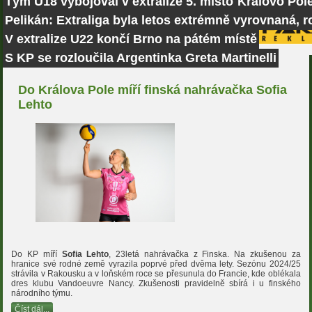
Tým U18 vybojoval v extralize 5. místo
Královo Pole
Pelikán: Extraliga byla letos extrémně vyrovnaná, r
V extralize U22 končí Brno na pátém místě
S KP se rozloučila Argentinka Greta Martinelli
Do Králova Pole míří finská nahrávačka Sofia
Lehto
Do KP míří
Sofia Lehto
, 23letá nahrávačka z Finska. Na zkušenou za
hranice své rodné země vyrazila poprvé před dvěma lety. Sezónu 2024/25
strávila v Rakousku a v loňském roce se přesunula do Francie, kde oblékala
dres klubu Vandoeuvre Nancy. Zkušenosti pravidelně sbírá i u finského
národního týmu.
Číst dál...