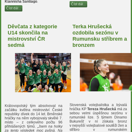
Kiannisha Santiago
.
Číst dál...
Číst dál...
Děvčata z kategorie
Terka Hrušecká
U14 skončila na
ozdobila sezónu v
mistrovství ČR
Rumunsku stříbrem a
sedmá
bronzem
Slovenská volejbalistka a bývalá
Královopolský tým absolvoval na
hráčka KP
Tereza Hrušecká
má za
začátku května mistrovství České
sebou velmi úspěšnou sezónu v
republiky dívek do 14 let. Brněnské
rumunské lize. S týmem Dinamo
hráčky na něm vybojovaly skvělé 7.
Bukurešť v ní získala bronz
místo – z celkového počtu 96
v nejvyšší volejbalové soutěži žen a
přihlášených týmů. „
Jsem na holky
stříbro v rumunském
za tento výsledek moc pyšná. Na