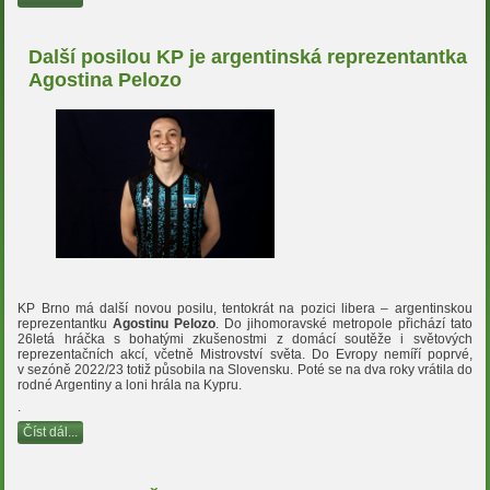
Další posilou KP je argentinská reprezentantka
Agostina Pelozo
KP Brno má další novou posilu, tentokrát na pozici libera – argentinskou
reprezentantku
Agostinu Pelozo
. Do jihomoravské metropole přichází tato
26letá hráčka s bohatými zkušenostmi z domácí soutěže i světových
reprezentačních akcí, včetně Mistrovství světa. Do Evropy nemíří poprvé,
v sezóně 2022/23 totiž působila na Slovensku. Poté se na dva roky vrátila do
rodné Argentiny a loni hrála na Kypru.
.
Číst dál...