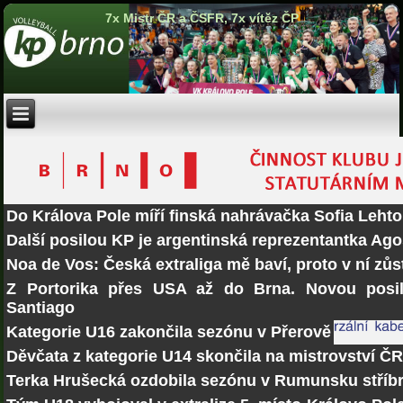
7x Mistr ČR a ČSFR, 7x vítěz ČP
Do Králova Pole míří finská nahrávačka Sofia Lehto
Další posilou KP je argentinská reprezentantka Ago
Noa de Vos: Česká extraliga mě baví, proto v ní zů
Z Portorika přes USA až do Brna. Novou posi
Santiago
Kategorie U16 zakončila sezónu v Přerově
Děvčata z kategorie U14 skončila na mistrovství Č
Terka Hrušecká ozdobila sezónu v Rumunsku stří