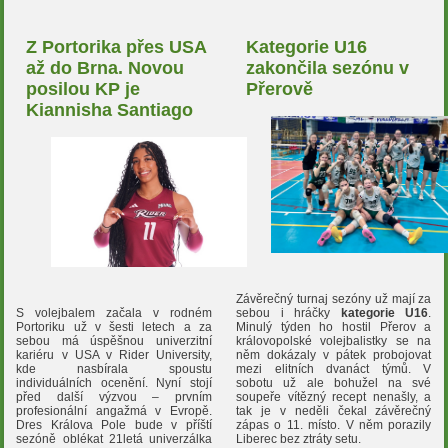
Z Portorika přes USA
Kategorie U16
až do Brna. Novou
zakončila sezónu v
posilou KP je
Přerově
Kiannisha Santiago
Závěrečný turnaj sezóny už mají za
S volejbalem začala v rodném
sebou i hráčky
kategorie U16
.
Portoriku už v šesti letech a za
Minulý týden ho hostil Přerov a
sebou má úspěšnou univerzitní
královopolské volejbalistky se na
kariéru v USA v Rider University,
něm dokázaly v pátek probojovat
kde nasbírala spoustu
mezi elitních dvanáct týmů. V
individuálních ocenění. Nyní stojí
sobotu už ale bohužel na své
před další výzvou – prvním
soupeře vítězný recept nenašly, a
profesionální angažmá v Evropě.
tak je v neděli čekal závěrečný
Dres Králova Pole bude v příští
zápas o 11. místo. V něm porazily
sezóně oblékat 21letá univerzálka
Liberec bez ztráty setu.