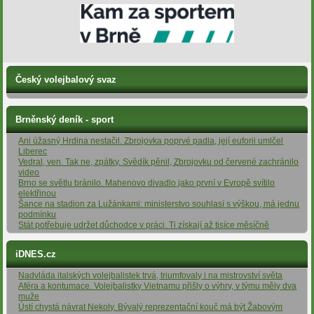
Český volejbalový svaz
Brněnský deník - sport
Ani úžasný Hrdina nestačil. Zbrojovka poprvé padla, její euforii umlčel
Liberec
Vedral, ven. Tak ne, zpátky. Svědík pěnil, Zbrojovku od červené zachránilo
video
Brno se světlu bránilo. Mahenovo divadlo jako první v Evropě svítilo
elektřinou
Šance na stadion za Lužánkami: ministerstvo souhlasí s výškou, má jednu
podmínku
Stát potřebuje udržet důchodce v práci. Ti získají až tisíce měsíčně
iDNES.cz
Nadvláda italských volejbalistek trvá, triumfovaly i na mistrovství světa
Aféra a kontumace. Volejbalistky Vietnamu přišly o výhry, v týmu měly dva
muže
Ústí chystá návrat Nekoly. Bývalý reprezentační kouč má být Žabovým