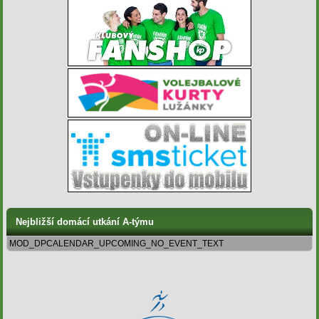
Nejbližší domácí utkání A-týmu
MOD_DPCALENDAR_UPCOMING_NO_EVENT_TEXT