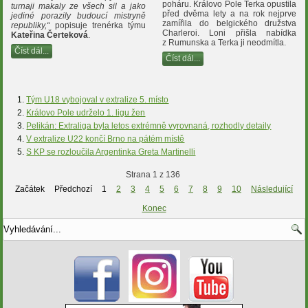
poháru. Královo Pole Terka opustila
turnaji makaly ze všech sil a jako
před dvěma lety a na rok nejprve
jediné porazily budoucí mistryně
zamířila do belgického družstva
republiky,“
popisuje trenérka týmu
Charleroi. Loni přišla nabídka
Kateřina Čerteková
.
z Rumunska a Terka ji neodmítla.
Číst dál...
Číst dál...
Tým U18 vybojoval v extralize 5. místo
Královo Pole udrželo 1. ligu žen
Pelikán: Extraliga byla letos extrémně vyrovnaná, rozhodly detaily
V extralize U22 končí Brno na pátém místě
S KP se rozloučila Argentinka Greta Martinelli
Strana 1 z 136
Začátek
Předchozí
1
2
3
4
5
6
7
8
9
10
Následující
Konec