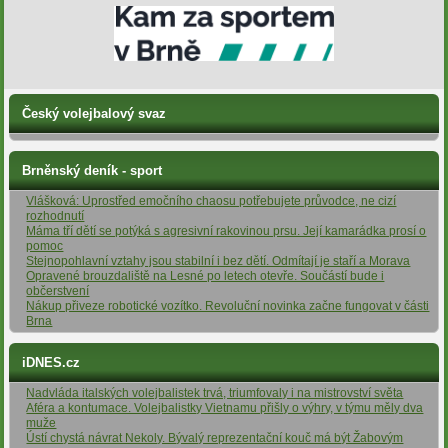
Český volejbalový svaz
Brněnský deník - sport
Vlášková: Uprostřed emočního chaosu potřebujete průvodce, ne cizí
rozhodnutí
Máma tří dětí se potýká s agresivní rakovinou prsu. Její kamarádka prosí o
pomoc
Stejnopohlavní vztahy jsou stabilní i bez dětí. Odmítají je staří a Morava
Opravené brouzdaliště na Lesné po letech otevře. Součástí bude i
občerstvení
Nákup přiveze robotické vozítko. Revoluční novinka začne fungovat v části
Brna
iDNES.cz
Nadvláda italských volejbalistek trvá, triumfovaly i na mistrovství světa
Aféra a kontumace. Volejbalistky Vietnamu přišly o výhry, v týmu měly dva
muže
Ústí chystá návrat Nekoly. Bývalý reprezentační kouč má být Žabovým