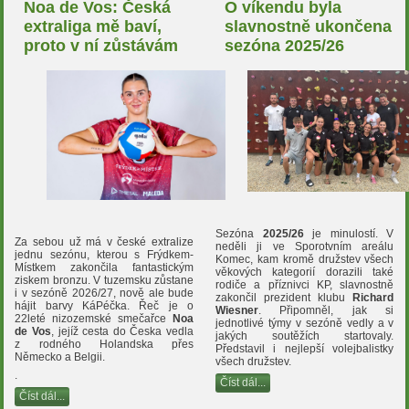
Noa de Vos: Česká
O víkendu byla
extraliga mě baví,
slavnostně ukončena
proto v ní zůstávám
sezóna 2025/26
Sezóna
2025/26
je minulostí. V
Za sebou už má v české extralize
neděli ji ve Sporotvním areálu
jednu sezónu, kterou s Frýdkem-
Komec, kam kromě družstev všech
Místkem zakončila fantastickým
věkových kategorií dorazili také
ziskem bronzu. V tuzemsku zůstane
rodiče a příznivci KP, slavnostně
i v sezóně 2026/27, nově ale bude
zakončil prezident klubu
Richard
hájit barvy KáPéčka. Řeč je o
Wiesner
. Připomněl, jak si
22leté nizozemské smečařce
Noa
jednotlivé týmy v sezóně vedly a v
de Vos
, jejíž cesta do Česka vedla
jakých soutěžích startovaly.
z rodného Holandska přes
Představil i nejlepší volejbalistky
Německo a Belgii.
všech družstev.
.
Číst dál...
Číst dál...