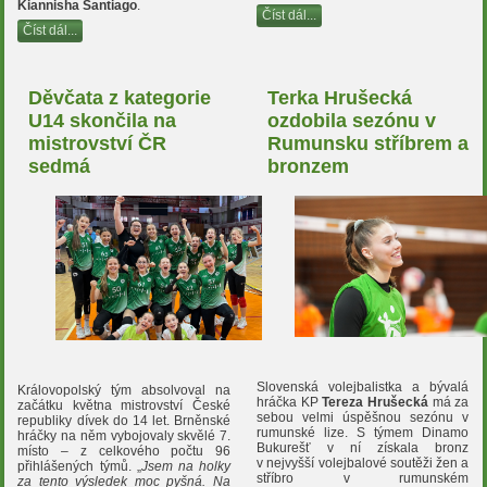
Kiannisha Santiago
.
Číst dál...
Číst dál...
Děvčata z kategorie
Terka Hrušecká
U14 skončila na
ozdobila sezónu v
mistrovství ČR
Rumunsku stříbrem a
sedmá
bronzem
Slovenská volejbalistka a bývalá
Královopolský tým absolvoval na
hráčka KP
Tereza Hrušecká
má za
začátku května mistrovství České
sebou velmi úspěšnou sezónu v
republiky dívek do 14 let. Brněnské
rumunské lize. S týmem Dinamo
hráčky na něm vybojovaly skvělé 7.
Bukurešť v ní získala bronz
místo – z celkového počtu 96
v nejvyšší volejbalové soutěži žen a
přihlášených týmů. „
Jsem na holky
stříbro v rumunském
za tento výsledek moc pyšná. Na