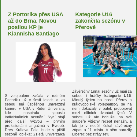
Z Portorika přes USA
Kategorie U16
až do Brna. Novou
zakončila sezónu v
posilou KP je
Přerově
Kiannisha Santiago
Závěrečný turnaj sezóny už mají za
S volejbalem začala v rodném
sebou i hráčky
kategorie U16
.
Portoriku už v šesti letech a za
Minulý týden ho hostil Přerov a
sebou má úspěšnou univerzitní
královopolské volejbalistky se na
kariéru v USA v Rider University,
něm dokázaly v pátek probojovat
kde nasbírala spoustu
mezi elitních dvanáct týmů. V
individuálních ocenění. Nyní stojí
sobotu už ale bohužel na své
před další výzvou – prvním
soupeře vítězný recept nenašly, a
profesionální angažmá v Evropě.
tak je v neděli čekal závěrečný
Dres Králova Pole bude v příští
zápas o 11. místo. V něm porazily
sezóně oblékat 21letá univerzálka
Liberec bez ztráty setu.