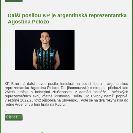
Další posilou KP je argentinská reprezentantka
Agostina Pelozo
KP Brno má další novou posilu, tentokrát na pozici libera – argentinskou
reprezentantku
Agostinu Pelozo
. Do jihomoravské metropole přichází tato
26letá hráčka s bohatými zkušenostmi z domácí soutěže i světových
reprezentačních akcí, včetně Mistrovství světa. Do Evropy nemíří poprvé,
v sezóně 2022/23 totiž působila na Slovensku. Poté se na dva roky vrátila do
rodné Argentiny a loni hrála na Kypru.
.
Číst dál...