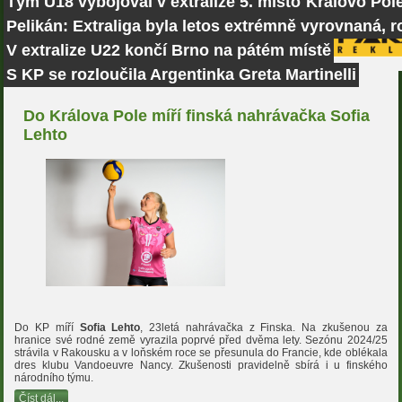
Tým U18 vybojoval v extralize 5. místo
Královo Pole
Pelikán: Extraliga byla letos extrémně vyrovnaná, r
V extralize U22 končí Brno na pátém místě
S KP se rozloučila Argentinka Greta Martinelli
Do Králova Pole míří finská nahrávačka Sofia
Lehto
Do KP míří
Sofia Lehto
, 23letá nahrávačka z Finska. Na zkušenou za
hranice své rodné země vyrazila poprvé před dvěma lety. Sezónu 2024/25
strávila v Rakousku a v loňském roce se přesunula do Francie, kde oblékala
dres klubu Vandoeuvre Nancy. Zkušenosti pravidelně sbírá i u finského
národního týmu.
Číst dál...