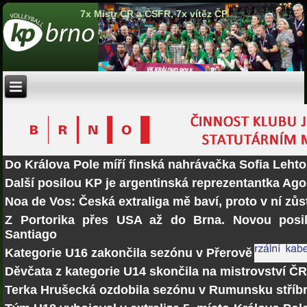
7x Mistr ČR a ČSFR, 7x vítěz ČP
Do Králova Pole míří finská nahrávačka Sofia Lehto
Další posilou KP je argentinská reprezentantka Ago
Noa de Vos: Česká extraliga mě baví, proto v ní zů
Z Portorika přes USA až do Brna. Novou posi
Santiago
Kategorie U16 zakončila sezónu v Přerově
Děvčata z kategorie U14 skončila na mistrovství Č
Terka Hrušecká ozdobila sezónu v Rumunsku stří