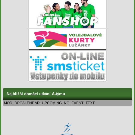
Nejbližší domácí utkání A-týmu
MOD_DPCALENDAR_UPCOMING_NO_EVENT_TEXT