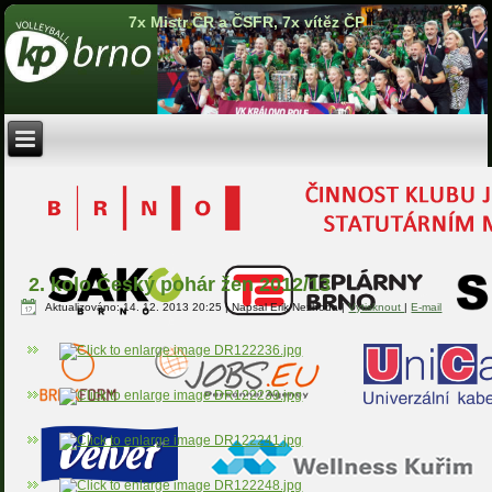
7x Mistr ČR a ČSFR, 7x vítěz ČP
2. kolo Český pohár žen 2012/13
Aktualizováno: 14. 12. 2013 20:25
|
Napsal Erik Nezhoda
|
Vytisknout
|
E-mail