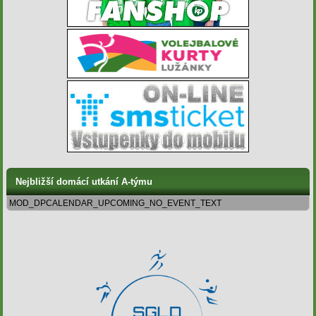
Nejbližší domácí utkání A-týmu
MOD_DPCALENDAR_UPCOMING_NO_EVENT_TEXT