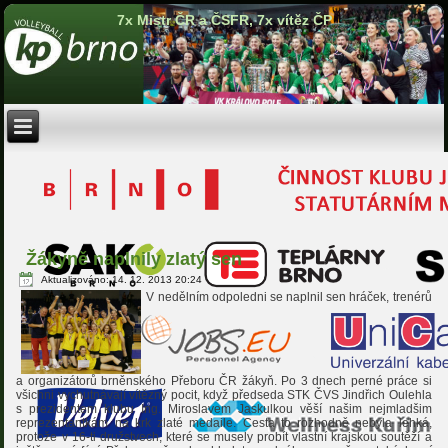
7x Mistr ČR a ČSFR, 7x vítěz ČP
Žákyně naplnily zlatý sen
Aktualizováno: 14. 12. 2013 20:24
V nedělním odpoledni se naplnil sen hráček, trenérů
a organizátorů brněnského Přeboru ČR žákyň. Po 3 dnech perné práce si
všichni vychutnávají vítězný pocit, když předseda STK ČVS Jindřich Oulehla
s prezidentem klubu Ing. Miroslavem Jaskulkou věší našim nejmladšim
reprezentantkám na krk zlaté medaile. Cesta to rozhodně nebyla lehká,
protože v 16-ti družstvech, které se musely probít vlastní krajskou soutěží a