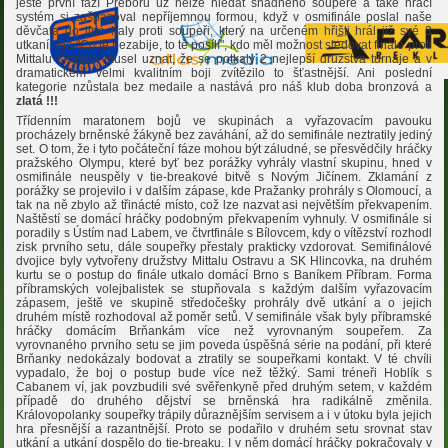
ještě první fází Přeboru už nelze hledat snadného soupeře a také hrací
systém si zašpásoval nepříjemnou formou, když v osmifinále poslal naše
děvčata do jiné haly proti soupeři, který na určeném hřišti hrál již své 3
utkaní. Ale "Co tě nezabije, to tě posílí", kdo měl možnost sledovat finále proti
Mittalu Ostrava musel uznat, že se potkaly 2 nejlepší družstva turnaje a v
dramatickém velmi kvalitním boji zvítězilo to šťastnější. Ani poslední
kategorie nzůstala bez medaile a nastává pro náš klub doba bronzová a
zlatá !!!
Třídenním maratonem bojů ve skupinách a vyřazovacím pavouku
procházely brněnské žákyně bez zaváhání, až do semifinále neztratily jediný
set. O tom, že i tyto počáteční fáze mohou být záludné, se přesvědčily hráčky
pražského Olympu, které byť bez porážky vyhrály vlastní skupinu, hned v
osmifinále neuspěly v tie-breakové bitvě s Novým Jičínem. Zklamání z
porážky se projevilo i v dalším zápase, kde Pražanky prohrály s Olomoucí, a
tak na ně zbylo až třinácté místo, což lze nazvat asi největším překvapením.
Naštěstí se domácí hráčky podobným překvapením vyhnuly. V osmifinále si
poradily s Ústím nad Labem, ve čtvrtfinále s Bílovcem, kdy o vítězství rozhodl
zisk prvního setu, dále soupeřky přestaly prakticky vzdorovat. Semifinálové
dvojice byly vytvořeny družstvy Mittalu Ostravu a SK Hlincovka, na druhém
kurtu se o postup do finále utkalo domácí Brno s Baníkem Příbram. Forma
příbramských volejbalistek se stupňovala s každým dalším vyřazovacím
zápasem, ještě ve skupině středočešky prohrály dvě utkání a o jejich
druhém místě rozhodoval až poměr setů. V semifinále však byly příbramské
hráčky domácím Brňankám více než vyrovnaným soupeřem. Za
vyrovnaného prvního setu se jim poveda úspěšná série na podání, při které
Brňanky nedokázaly bodovat a ztratily se soupeřkami kontakt. V té chvíli
vypadalo, že boj o postup bude více než těžký. Sami tréneři Hoblík s
Cabanem ví, jak povzbudili své svěřenkyně před druhým setem, v každém
případě do druhého dějství se brněnská hra radikálně změnila.
Královopolanky soupeřky trápily důraznějším servisem a i v útoku byla jejich
hra přesnější a razantnější. Proto se podařilo v druhém setu srovnat stav
utkání a utkání dospělo do tie-breaku. I v něm domácí hráčky pokračovaly v