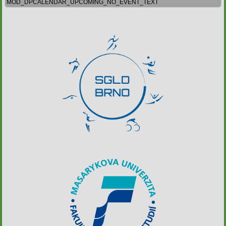
MOD_DPCALENDAR_UPCOMING_NO_EVENT_TEXT