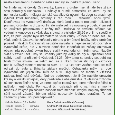
nastoleném trendu z druhého setu a nedaly soupeřkám jedinou šanci.
Ve finále na ně čekaly Ostravanky, které si v druhém semifinále bez ztráty
setu poradily s Hlincovkou. Finálový duel měl atmosféru, za kterou by se
nemusela stydět i některá ženská extraligová utkání. Na obou stranách se
vytvořil kotel bubeníků, tvořený z řad rodičů i fanoušků obou týmů.
Doplňovala ho vypadnuvší družstva, která fandila podle regionální blízkosti
prvnímu či druhému družstvu. Finále mělo velmi vyrovnaný průběh. První set
se družstva přetahovala o každý míč. Družstva se chvílemi střídala ve
vedení, v koncovce se však stav srovnal a výsledek 28:26 pro Brno svědčí o
tom, že první dějství bylo dramatem se vším všudy. Průběh druhého setu se
však změnil. Ostravanky zpřesnily obranu a brněnské hráčky měly problém
prosadit. Náskok Ostravanek neustále narůstal a nejenže nebylo pochyb o
vyrovnání skóre, ale v hlavách domácích fanoušků se začaly objevovat
obavy, zda podobný výkon bude stačit v rozhodujícím třetím setu. Naděje
svitla v závěru setu, kdy se Brňanky jako by vrátily do hry a úspěšnou sérií
stáhly rozdíl na přijatelný výsledek 21:25. Díky tomu se projev soupeřů na
hřišti znovu srovnal, ve třetím setu se z utkání znovu stal boj o každičký
bodík. Klíčový moment nastal za stavu 13:13. Od ostravského bloku se míč
odrazil do autu a Brňanky získaly mečbol. Ostravanky měly na ruce
vyrovnání, ale jejich útok mířil do autu. Díky tomu se mohla z vítězství
radovat brněnská děvčata. Nutnou podotknout, že finále nabídlo opravdu
krásný a kvalitní volejbal, který předváděla obě družstva. O vítězství rozhodla
až koncovka třetího setu, ve které uspělo to družstvo, které mělo více štěstí a
udělalo méně chyb. Po nezbytných oslavách přímo na hřišti si mohly
brněnské žákyně po zásluze nasadit zlaté medaile, kterými naplnily třídenní
sérii sedmi zápasů, během nichž nepoznaly jedinou porážku. To se
žádnému jinému soupeři nepovedlo.
Hvězda Přeboru ČR - Podání:
Hana Čuboňová (Mittal Ostrava)
Hvězda Přeboru ČR - Přihrávka:
Andrea Plecháčová (Ještědská Liberec)
Hvězda Přeboru ČR - Nahrávka:
Veronika Nálezková (VK KP Brno)