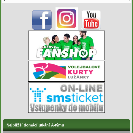
Nejbližší domácí utkání A-týmu