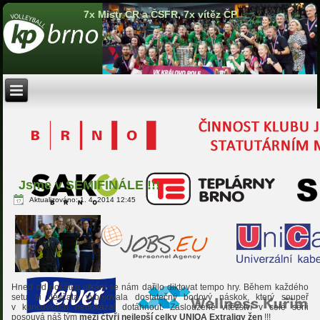
7x Mistr ČR a ČSFR, 7x vítěz ČP
Jsme v SEMIFINÁLE !!!
Aktualizováno: 1. 4. 2014 12:45
Hned od počátku utkání se nám dařilo diktovat tempo hry. Během každého
setu si děvčata vybojovala dostatečný bodový náskok, který soupeř
v koncovkách nedokázal dotáhnout. Zasloužené vítězství v celé sérii
posouvá náš tým
mezi čtyři nejlepší celky UNIQA Extraligy žen
!!!