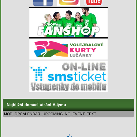
Nejbližší domácí utkání A-týmu
MOD_DPCALENDAR_UPCOMING_NO_EVENT_TEXT