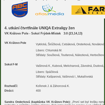
4. utkání čtvrtfinále UNIQA Extraligy žen
VK Královo Pole - Sokol Frýdek-Místek
3:0 (23,14,13)
VK Královo Pole
Vyklická, Širůčková, Cebáková, Onderková, Nováková
Libero: Chlumská M.
Střídaly: Součková, Toufarová, Nálezková, Herbočkov
Sokol F-M
Vašinová K., Kubová, Melicharová, Závodná, Dudová,
Libero: Spáčilová
Střídaly: Kašparová, Vašinová I., Mukařovská
Rozhodčí:
Kořenek J. & Záhorcová K.
Diváci:
400
Sandra Onderková (kapitánka VK Královo Pole):
„První set byl trošku nerv