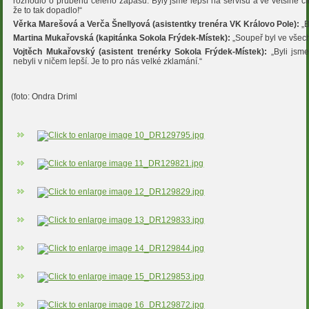
rozhodlo o průběhu celého zápasu. Byly jsme lepší na servisu a ve většině č
že to tak dopadlo!“
Věrka Marešová a Verča Šnellyová (asistentky trenéra VK Královo Pole):
„B
Martina Mukařovská (kapitánka Sokola Frýdek-Místek):
„Soupeř byl ve všech
Vojtěch Mukařovský (asistent trenérky Sokola Frýdek-Místek):
„Byli jsm
nebyli v ničem lepší. Je to pro nás velké zklamání.“
(foto: Ondra Driml