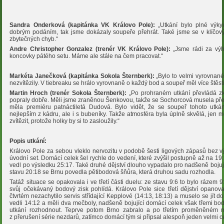
Sandra Onderková (kapitánka VK Královo Pole):
„Utkání bylo plné výky
dobrým podáním, tak jsme dokázaly soupeře přehrát. Také jsme se v klíčov
zbytečných chyb.“
Andre Christopher Gonzalez (trenér VK Královo Pole):
„Jsme rádi za výh
koncovky pátého setu. Máme ale stále na čem pracovat.“
Markéta Janečková (kapitánka Sokola Šternberk):
„Bylo to velmi vyrovnané
nezvítězily. V tiebreaku se hrálo vyrovnaně o každý bod a soupeř měl více štěstí
Martin Hroch (trenér Sokola Šternberk):
„Po prohraném utkání převládá zkl
popraly dobře. Měli jsme zraněnou Šenkovou, takže se Sochorcová musela př
měla premiéru patnáctiletá Dudová. Bylo vidět, že se soupeř tohoto utkání
nejlepším z kádru, ale i s bubeníky. Takže atmosféra byla úplně skvělá, jen 
zvítězit, protože holky by si to zasloužily.“
Popis utkání:
Královo Pole za sebou vleklo nervozitu v podobě šesti ligových zápasů bez vý
úvodní set. Domácí celek šel rychle do vedení, které zvýšil postupně až na 1
vedl po výsledku 25:17. Také druhé dějství dlouho vypadalo pro nadšeně bojuj
stavu 20:18 se Brnu povedla pětibodová šňůra, která druhou sadu rozhodla.
Tatáž situace se opakovala i ve třetí části duelu: ze stavu 9:6 to bylo rázem 9:
svůj očekávaný bodový zisk pohlídá. Královo Pole sice třetí dějství opano
čtvrtém nezachytilo servis střídající Kepplové (14:13, 18:13) a muselo se jít 
vedli 14:12 a měli dva mečboly, nadšeně bojující domácí celek však třemi bo
utkání rozhodnout. Teprve potom Brno zabralo a po třetím proměněném 
z přerušení série nezdarů, zatímco domácí tým si připsal alespoň jeden velmi 