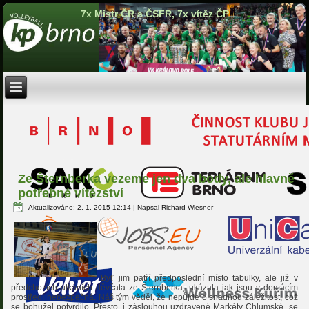
7x Mistr ČR a ČSFR, 7x vítěz ČP
Ze Šternberka vezeme jen dva body, ale hlavně
potřebné vítězství
Aktualizováno: 2. 1. 2015 12:14
|
Napsal Richard Wiesner
Byť jim patří předposlední místo tabulky, ale již v
předchozích utkáních děvčata ze Šternberka, ukázala jak jsou v domácím
prostředí nebezpečná. Náš tým věděl, že nepůjde o snadnou záležitost, což
se bohužel potvrdilo. Přesto, i záslouhou uzdravené Markéty Chlumské, se