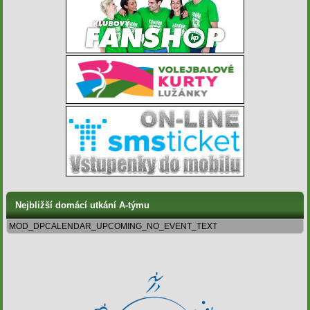
Nejbližší domácí utkání A-týmu
MOD_DPCALENDAR_UPCOMING_NO_EVENT_TEXT