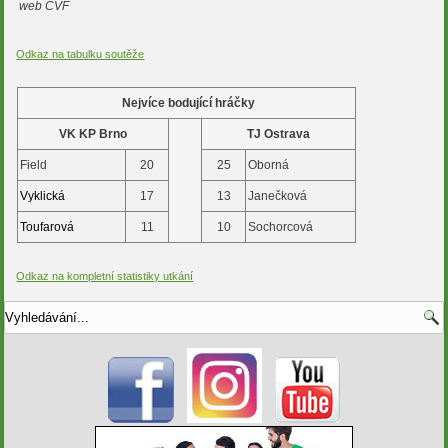
web CVF
Odkaz na tabulku soutěže
Nejvíce bodující hráčky
VK KP Brno
TJ Ostrava
Field
20
25
Oborná
Vyklická
17
13
Janečková
Toufarová
11
10
Sochorcová
Odkaz na kompletní statistiky utkání