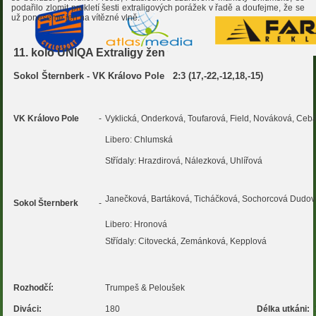
podařilo zlomit prokletí šesti extraligových porážek v řadě a doufejme, že se
už poneseme jen na vítězné vlně.
11. kolo UNIQA Extraligy žen
Sokol Šternberk - VK Královo Pole
2:3 (17,-22,-12,18,-15)
VK Královo Pole
-
Vyklická, Onderková, Toufarová, Field, Nováková, Ceb
Libero: Chlumská
Střídaly: Hrazdirová, Nálezková, Uhlířová
Janečková, Bartáková, Ticháčková, Sochorcová Dudov
Sokol Šternberk
-
Libero: Hronová
Střídaly: Citovecká, Zemánková, Kepplová
Rozhodčí:
Trumpeš & Peloušek
Diváci:
180
Délka utkáni: