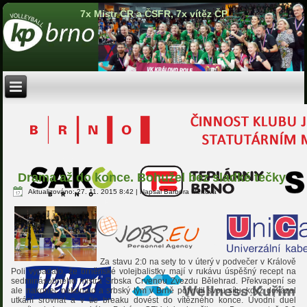
7x Mistr ČR a ČSFR, 7x vítěz ČP
Drama až do konce. Bohužel bez sladké tečky
Aktualizováno: 27. 11. 2015 8:42
|
Napsal Barbora Mertová
Za stavu 2:0 na sety to v úterý v podvečer v Králově
Poli vypadalo, že brněnské volejbalistky mají v rukávu úspěšný recept na
sedminásobného mistra Srbska Crvenou Zvezdu Bělehrad. Překvapení se
ale nakonec nekonalo a srbský tým v Brně potvrdil svou sílu, když dokázal
utkání srovnat a v tie breaku dovést do vítězného konce. Úvodní duel