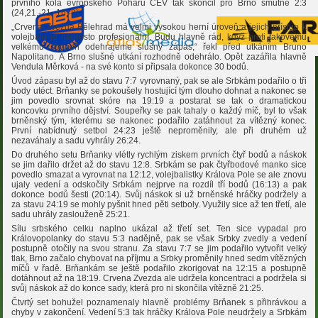
prvního kola evropského Poháru CEV tak skončil pro Brno smutně 2:3
(24,21,-21,-16,-8).
„Crvena Zvezda Bělehrad má velmi vysokou herní úroveň a jejich přístup k
volejbalu je naprosto profesionální. Budu hlavně rád, když proti takovému
velkému soupeři odehrajeme slušný zápas,“ řekl před utkáním Bruno
Napolitano. A Brno slušné utkání rozhodně odehrálo. Opět zazářila hlavně
Vendula Měrková - na své konto si připsala dokonce 30 bodů.
Úvod zápasu byl až do stavu 7:7 vyrovnaný, pak se ale Srbkám podařilo o tři
body utéct. Brňanky se pokoušely hostující tým dlouho dohnat a nakonec se
jim povedlo srovnat skóre na 19:19 a postarat se tak o dramatickou
koncovku prvního dějství. Soupeřky se pak tahaly o každý míč, byl to však
brněnský tým, kterému se nakonec podařilo zatáhnout za vítězný konec.
První nabídnutý setbol 24:23 ještě neproměnily, ale při druhém už
nezaváhaly a sadu vyhrály 26:24.
Do druhého setu Brňanky vlétly rychlým ziskem prvních čtyř bodů a náskok
se jim dařilo držet až do stavu 12:8. Srbkám se pak čtyřbodové manko sice
povedlo smazat a vyrovnat na 12:12, volejbalistky Králova Pole se ale znovu
ujaly vedení a odskočily Srbkám nejprve na rozdíl tří bodů (16:13) a pak
dokonce bodů šesti (20:14). Svůj náskok si už brněnské hráčky podržely a
za stavu 24:19 se mohly pyšnit hned pěti setboly. Využily sice až ten třetí, ale
sadu uhrály zaslouženě 25:21.
Sílu srbského celku naplno ukázal až třetí set. Ten sice vypadal pro
Královopolanky do stavu 5:3 nadějně, pak se však Srbky zvedly a vedení
postupně otočily na svou stranu. Za stavu 7:7 se jim podařilo vytvořit velký
tlak, Brno začalo chybovat na příjmu a Srbky proměnily hned sedm vítězných
míčů v řadě. Brňankám se ještě podařilo zkorigovat na 12:15 a postupně
dotáhnout až na 18:19. Crvena Zvezda ale udržela koncentraci a podržela si
svůj náskok až do konce sady, která pro ni skončila vítězně 21:25.
Čtvrtý set bohužel poznamenaly hlavně problémy Brňanek s přihrávkou a
chyby v zakončení. Vedení 5:3 tak hráčky Králova Pole neudržely a Srbkám