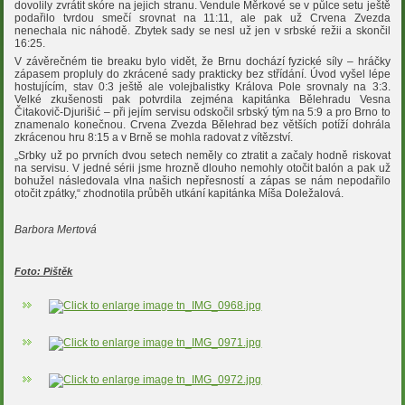
dovolily zvrátit skóre na jejich stranu. Vendule Měrkové se v půlce setu ještě
podařilo tvrdou smečí srovnat na 11:11, ale pak už Crvena Zvezda
nenechala nic náhodě. Zbytek sady se nesl už jen v srbské režii a skončil
16:25.
V závěrečném tie breaku bylo vidět, že Brnu dochází fyzické síly – hráčky
zápasem propluly do zkrácené sady prakticky bez střídání. Úvod vyšel lépe
hostujícím, stav 0:3 ještě ale volejbalistky Králova Pole srovnaly na 3:3.
Velké zkušenosti pak potvrdila zejména kapitánka Bělehradu Vesna
Čitakovič-Djurišić – při jejím servisu odskočil srbský tým na 5:9 a pro Brno to
znamenalo konečnou. Crvena Zvezda Bělehrad bez větších potíží dohrála
zkrácenou hru 8:15 a v Brně se mohla radovat z vítězství.
„Srbky už po prvních dvou setech neměly co ztratit a začaly hodně riskovat
na servisu. V jedné sérii jsme hrozně dlouho nemohly otočit balón a pak už
bohužel následovala vlna našich nepřesností a zápas se nám nepodařilo
otočit zpátky,“ zhodnotila průběh utkání kapitánka Míša Doležalová.
Barbora Mertová
Foto: Pištěk