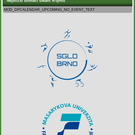
Nejbližší domácí utkání A-týmu
MOD_DPCALENDAR_UPCOMING_NO_EVENT_TEXT