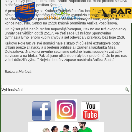
sady už byly pouhou formalitou. Bruno Napolitano tak mohl protočit sestavu
a dát šanci i novým posilám týmu.
V prvním setu jako by se Královo Pole ještě trošku herně hledalo, a tak se s
ním do poloviny sady hráčky Sportovního gymnázia tahaly o každý míč. Pak
se však Královu Poli podařilo získat několikabodový náskok, který už do
konce nepustilo. Setbol na 25:20 krásně proměnila Anička Pospíšilová.
Druhý set ještě nabídl trošku bojovnější volejbal, i tak ho ale Královopolanky
uhrály bez větších obtíží 25:17. Ve třetí sadě už hráčky Sportovního
gymnázia Brno jenom kupily chyby a set odevzdaly prakticky bez boje 25:9.
Královo Pole tak ve své domácí hale získalo tři důležité extraligové body.
Utkání pouze z lavičky a s berlemi přihlížela i zraněná kapitánka Míša
Doležalová: „Na konci prvního setu jsme solidně hrající soupeřky zatlačily
servisem a na bloku. Pak už jsme utkání dohrály bez problémů. Je to pro nás
velmi důležitá výhra." Nejvíce bodů v zápase nasbírala Anička Suchá.
Barbora Mertová