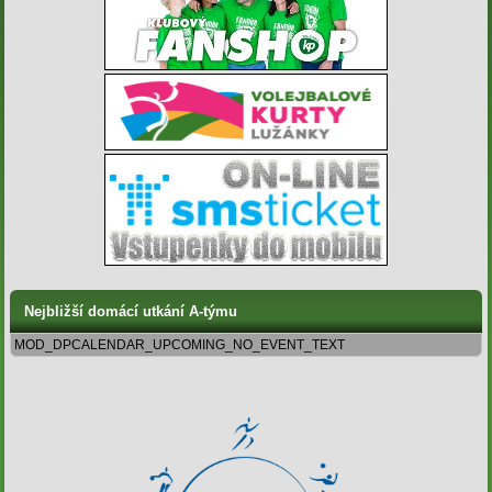
Nejbližší domácí utkání A-týmu
MOD_DPCALENDAR_UPCOMING_NO_EVENT_TEXT