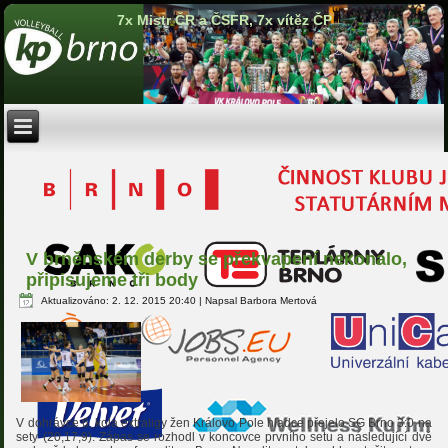
7x Mistr ČR a ČSFR, 7x vítěz ČP
V brněnském derby se překvapení nekonalo,
připisujeme tři body
Aktualizováno: 2. 12. 2015 20:40
|
Napsal Barbora Mertová
V dohrávce 6. kola extraligy žen Královo Pole hladce přejelo SG Brno 3:0 na
sety (20,17,9). Zápas se rozhodl v koncovce prvního setu a následující dvě