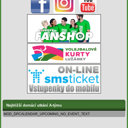
Nejbližší domácí utkání A-týmu
MOD_DPCALENDAR_UPCOMING_NO_EVENT_TEXT