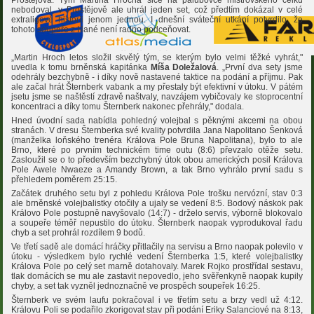
Prostějova. Tým Martina Hrocha sice na palubovce mistrovského celku
nebodoval, v Prostějově ale uhrál jeden set, což předtím dokázal v celé
extraligové historii jenom jednou. I dnešní sváteční utkání potvrdilo, že
tohoto soupeře z Hané není radno podceňovat.
„Martin Hroch letos složil skvělý tým, se kterým bylo velmi těžké vyhrát,"
uvedla k tomu brněnská kapitánka
Míša Doležalová
. „První dva sety jsme
odehrály bezchybně - i díky nově nastavené taktice na podání a příjmu. Pak
ale začal hrát Šternberk vabank a my přestaly být efektivní v útoku. V pátém
jsetu jsme se naštěstí zdravě naštvaly, navzájem vybičovaly ke stoprocentní
koncentraci a díky tomu Šternberk nakonec přehrály," dodala.
Hned úvodní sada nabídla pohledný volejbal s pěknými akcemi na obou
stranách. V dresu Šternberka své kvality potvrdila Jana Napolitano Šenková
(manželka loňského trenéra Králova Pole Bruna Napolitana), bylo to ale
Brno, které po prvním technickém time outu (8:6) převzalo otěže setu.
Zasloužil se o to především bezchybný útok obou amerických posil Králova
Pole Awele Nwaeze a Amandy Brown, a tak Brno vyhrálo první sadu s
přehledem poměrem 25:15.
Začátek druhého setu byl z pohledu Králova Pole trošku nervózní, stav 0:3
ale brněnské volejbalistky otočily a ujaly se vedení 8:5. Bodový náskok pak
Královo Pole postupně navyšovalo (14:7) - drželo servis, výborně blokovalo
a soupeře téměř nepustilo do útoku. Šternberk naopak vyprodukoval řadu
chyb a set prohrál rozdílem 9 bodů.
Ve třetí sadě ale domácí hráčky přitlačily na servisu a Brno naopak polevilo v
útoku - výsledkem bylo rychlé vedení Šternberka 1:5, které volejbalistky
Králova Pole po celý set marně dotahovaly. Marek Rojko prostřídal sestavu,
tlak domácích se mu ale zastavit nepovedlo, jeho svěřenkyně naopak kupily
chyby, a set tak vyzněl jednoznačně ve prospěch soupeřek 16:25.
Šternberk ve svém laufu pokračoval i ve třetím setu a brzy vedl už 4:12.
Královu Poli se podařilo zkorigovat stav při podání Eriky Salanciové na 8:13,