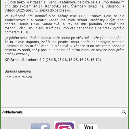
v útoku několikrát zazářila i Vendula Měrková, nejblíže se ale Brno domácím
přiblížilo skórem 14:17. Koncovku setu Šternberk zvládl na výbornou a
výhrou 16:25 posunul zápas do tie breaku.
Ve zkrácené hře domácí sice začaly lépe (1:3), Královo Pole se ale
zkoncentrovalo a obrátilo vedení na svou stranu. Brněnský A-tým opět
podržel servis Eriky Salanciové, a tak se mu podařilo odskočit na
rozhodujících 10:7. Sadu si už pak Brno vzít nenechalo a tie break vyhrálo
poměrem 15:10.
„V pátém setu určitě rozhodla naše touha po vítězství, takže jsem moc ráda,
že to takhle dopadlo, zvlášť po prvních dvou dobře odehraných setech,"
usmívala se po utkání Vendula Měrková. V zápase si na své konto připsala
celkem 25 bodů, což ji posunulo na druhé místo v tabulce nejvíce bodujících
hráček extraligy.
KP Brno – Šternberk 3:2 (25:15, 25:16, 16:25, 16:25, 15:10)
Barbora Mertová
Foto: Petr Pavlica