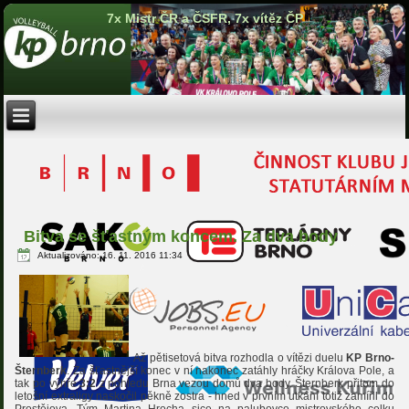
7x Mistr ČR a ČSFR, 7x vítěz ČP
Bitva se šťastným koncem. Za dva body
Aktualizováno: 16. 11. 2016 11:34
Až pětisetová bitva rozhodla o vítězi duelu
KP Brno-
Šternberk
. Za šťastnější konec v ní nakonec zatáhly hráčky Králova Pole, a
tak po výhře
3:2
z pohledu Brna vezou domů dva body. Šternberk přitom do
letošní extraligy naskočil pěkně zostra - hned v prvním utkání totiž zamířil do