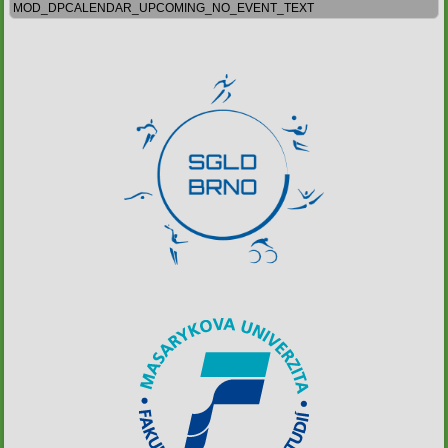
MOD_DPCALENDAR_UPCOMING_NO_EVENT_TEXT