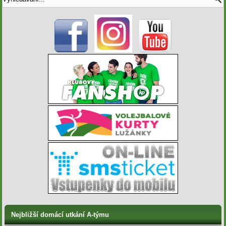
Nejbližší domácí utkání A-týmu