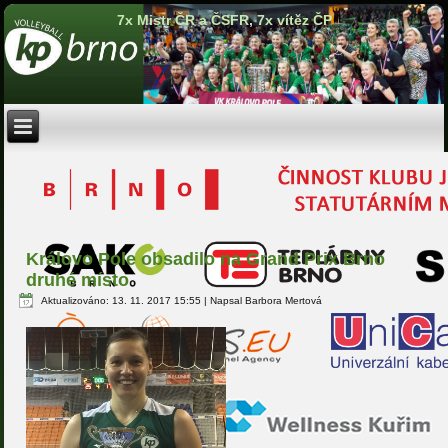
7x Mistr ČR a ČSFR, 7x vítěz ČP
Královo Pole obsadilo na Grand Prix Brno
druhé místo
Aktualizováno: 13. 11. 2017 15:55
|
Napsal Barbora Mertová