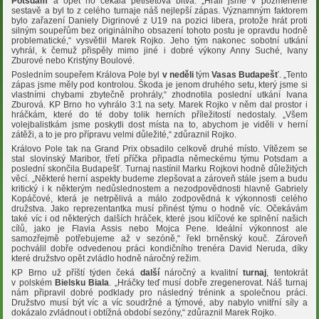
Potsdam
a opět ho čekala pětisetová bitva. „Hráli jsme v pozměněné
sestavě a byl to z celého turnaje náš nejlepší zápas. Významným faktorem
bylo zařazení Daniely Digrinové z U19 na pozici libera, protože hrát proti
silným soupeřům bez originálního obsazení tohoto postu je opravdu hodně
problematické,“ vysvětlil Marek Rojko. Jeho tým nakonec sobotní utkání
vyhrál, k čemuž přispěly mimo jiné i dobré výkony Anny Suché, Ivany
Zburové nebo Kristýny Boulové.
Posledním soupeřem Králova Pole byl
v neděli
tým
Vasas Budapešť
. „Tento
zápas jsme měly pod kontrolou. Škoda je jenom druhého setu, který jsme si
vlastními chybami zbytečně prohrály,“ zhodnotila poslední utkání Ivana
Zburová. KP Brno ho vyhrálo 3:1 na sety. Marek Rojko v něm dal prostor i
hráčkám, které do té doby tolik herních příležitostí nedostaly. „Všem
volejbalistkám jsme poskytli dost místa na to, abychom je viděli v herní
zátěži, a to je pro přípravu velmi důležité,“ zdůraznil Rojko.
Královo Pole tak na Grand Prix obsadilo celkově druhé místo. Vítězem se
stal slovinský Maribor, třetí příčka připadla německému týmu Potsdam a
poslední skončila Budapešť. Turnaj nastínil Marku Rojkovi hodně důležitých
věcí. „Některé herní aspekty budeme zlepšovat a zároveň stále jsem a budu
kritický i k některým nedůslednostem a nezodpovědnosti hlavně Gabriely
Kopáčové, která je netrpělivá a málo zodpovědná k výkonnosti celého
družstva. Jako reprezentantka musí přinést týmu o hodně víc. Očekávám
také víc i od některých dalších hráček, které jsou klíčové ke splnění našich
cílů, jako je Flavia Assis nebo Mojca Pene. Ideální výkonnost ale
samozřejmě potřebujeme až v sezóně,“ řekl brněnský kouč. Zároveň
pochválil dobře odvedenou práci kondičního trenéra David Neruda, díky
které družstvo opět zvládlo hodně náročný režim.
KP Brno už příští týden čeká
další
náročný a kvalitní
turnaj
, tentokrát
v polském
Bielsku Biala
. „Hráčky teď musí dobře zregenerovat. Náš turnaj
nám připravil dobré podklady pro následný trénink a společnou práci.
Družstvo musí být víc a víc soudržné a týmové, aby nabylo vnitřní síly a
dokázalo zvládnout i obtížná období sezóny,“ zdůraznil Marek Rojko.