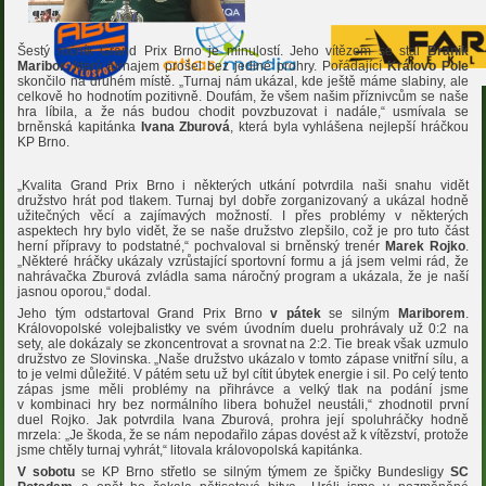
Šestý ročník Grand Prix Brno je minulostí. Jeho vítězem se stal
Branik
Maribor
, který turnajem prošel bez jediné prohry. Pořádající
Královo Pole
skončilo na druhém místě. „Turnaj nám ukázal, kde ještě máme slabiny, ale
celkově ho hodnotím pozitivně. Doufám, že všem našim příznivcům se naše
hra líbila, a že nás budou chodit povzbuzovat i nadále,“ usmívala se
brněnská kapitánka
Ivana Zburová
, která byla vyhlášena nejlepší hráčkou
KP Brno.
„Kvalita Grand Prix Brno i některých utkání potvrdila naši snahu vidět
družstvo hrát pod tlakem. Turnaj byl dobře zorganizovaný a ukázal hodně
užitečných věcí a zajímavých možností. I přes problémy v některých
aspektech hry bylo vidět, že se naše družstvo zlepšilo, což je pro tuto část
herní přípravy to podstatné,“ pochvaloval si brněnský trenér
Marek Rojko
.
„Některé hráčky ukázaly vzrůstající sportovní formu a já jsem velmi rád, že
nahrávačka Zburová zvládla sama náročný program a ukázala, že je naší
jasnou oporou,“ dodal.
Jeho tým odstartoval Grand Prix Brno
v pátek
se silným
Mariborem
.
Královopolské volejbalistky ve svém úvodním duelu prohrávaly už 0:2 na
sety, ale dokázaly se zkoncentrovat a srovnat na 2:2. Tie break však uzmulo
družstvo ze Slovinska. „Naše družstvo ukázalo v tomto zápase vnitřní sílu, a
to je velmi důležité. V pátém setu už byl cítit úbytek energie i sil. Po celý tento
zápas jsme měli problémy na přihrávce a velký tlak na podání jsme
v kombinaci hry bez normálního libera bohužel neustáli,“ zhodnotil první
duel Rojko. Jak potvrdila Ivana Zburová, prohra její spoluhráčky hodně
mrzela: „Je škoda, že se nám nepodařilo zápas dovést až k vítězství, protože
jsme chtěly turnaj vyhrát,“ litovala královopolská kapitánka.
V sobotu
se KP Brno střetlo se silným týmem ze špičky Bundesligy
SC