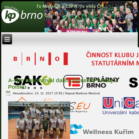
7x Mistr ČR a ČSFR, 7x vítěz ČP
A-tým absolvoval další přípravný turnaj v
Polsku
Aktualizováno: 13. 11. 2017 15:56
|
Napsal Barbora Mertová