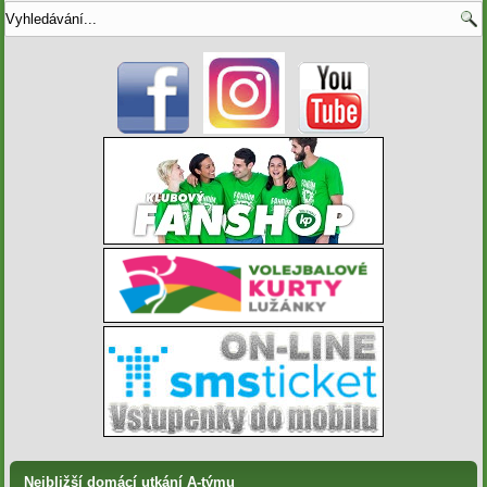
Nejbližší domácí utkání A-týmu