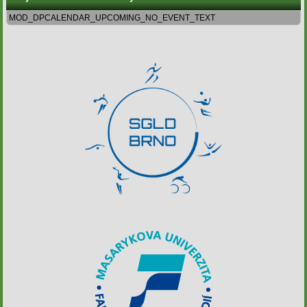
MOD_DPCALENDAR_UPCOMING_NO_EVENT_TEXT