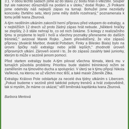
3:1. V obou těchto sadách jsme až do stavu 22 bodů hráli o vítězství. Soupeř
byl ale nakonec důraznější na podání a v útoku," dodal Rojko. „S Polkami
jsme odehrály náš nejlepší zápas na turnaji. Bohužel jsme nezvládly
koncovku čtvrtého setu, který jsme měly dobře rozehraný," poznamenala k
tomu ještě Ivana Zburová.
A-tým nedělním utkáním zakončil herní přípravu před vstupem do extraligy, a
v nejbližších 12 dnech už proto žádný zápas hrát nebude. „Některé hráčky
se zlepšily, 2-3 stále nehrají to, co od nich čekáme. S kolegy z realizačního
týmu si projdeme to lepší i hoší a všechny poznatky přeneseme do dalších
tréninků," avizoval Marek Rojko. „Jsem přesvědčený, že více zápasů
přípravy (dvakrát Maribor, dvakrát Potsdam, Finky a Bilesko Biala) bylo na
úrovni špičky naší extraligy nebo ještě lepších," zhodnotil úroveň
přípravných utkání. Zároveň ocenil i to, že do zápasů zasáhly také juniorky,
kterým to může v sezóně jenom pomoci.
Před startem extraligy bude A-tým pilovat všechna témata, která mu v
turnajích působila problémy. Prioritou bude stabilní tréninkový režim se
zaměřením na týmového ducha a spolupráci. V úterý se k týmu připojí Nikola
Vaňková, na kterou se už všichni moc těší, a také masér Zdeněk Zítka.
Extraligu Královo Pole odstartuje za necelé dva týdny utkáním s Libercem.
„Pokud budeme v sezóně plnit taktické pokyny trenérů a hrát zodpovědně,
tak si myslím, že máme co ukázat," věří brněnská kapitánka Ivana Zburová.
Barbora Mertová