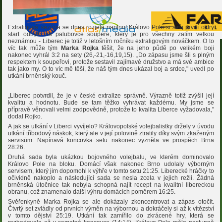
Extraligová sezóna se dnes rozjela naplno! Královo Pole si svůj první ostrý
start odbylo na palubovce soupeře, který je pro všechny zatím velkou
neznámou - Liberec je totiž v letošním ročníku extraligovým nováčkem. O to
víc tak může tým
Marka Rojka
těšit, že na jeho půdě po velikém boji
nakonec vyhrál 3:2 na sety (26,-21,-16,19,15). „Do zápasu jsme šli s plným
respektem k soupeřovi, protože sestavil zajímavé družstvo a má své ambice
tak jako my. O to víc mě těší, že náš tým dnes ukázal boj a srdce," uvedl po
utkání brněnský kouč.
„Liberec potvrdil, že je v české extralize správně. Výrazně totiž zvýšil její
kvalitu a hodnotu. Bude se tam těžko vyhrávat každému. My jsme se
přípravě věnovali velmi zodpovědně, protože to kvalita Liberce vyžadovala,"
dodal Rojko.
A jak se utkání v Liberci vyvíjelo? Královopolské volejbalistky držely v úvodu
utkání tříbodový náskok, který ale v její polovině ztratily díky svým zkaženým
servisům. Napínavá koncovka setu nakonec vyzněla ve prospěch Brna
28:26.
Druhá sada byla ukázkou bojovného volejbalu, ve kterém dominovalo
Královo Pole na bloku. Domácí však nakonec Brno udolaly výborným
servisem, který jim dopomohl k výhře v tomto setu 21:25. Liberecké hráčky to
očividně nakoplo a následující sada se nesla zcela v jejich režii. Žádná
brněnská útočnice tak nebyla schopná najít recept na kvalitní libereckou
obranu, což znamenalo další výhru domácích poměrem 16:25.
Svěřenkyně Marka Rojka se ale dokázaly zkoncentrovat a zápas otočit.
Čtvrtý set zvládly od prvních výměn na výbornou a dokráčely si až k vítězství
v tomto dějství 25:19. Utkání tak zamířilo do zkrácené hry, která se