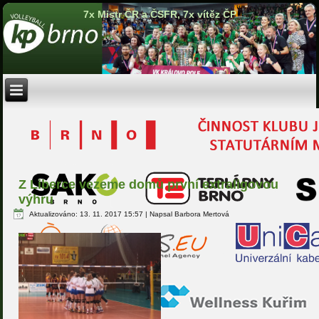
7x Mistr ČR a ČSFR, 7x vítěz ČP
Z Liberce vezeme domů první extraligovou
výhru
Aktualizováno: 13. 11. 2017 15:57
|
Napsal Barbora Mertová