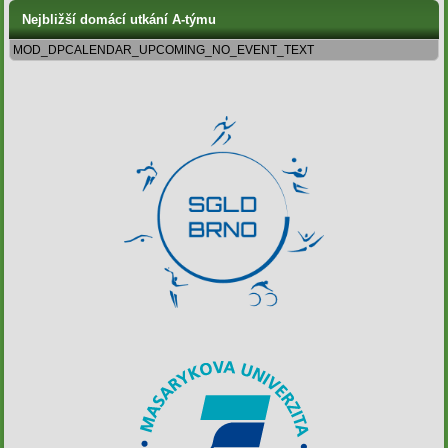
Nejbližší domácí utkání A-týmu
MOD_DPCALENDAR_UPCOMING_NO_EVENT_TEXT