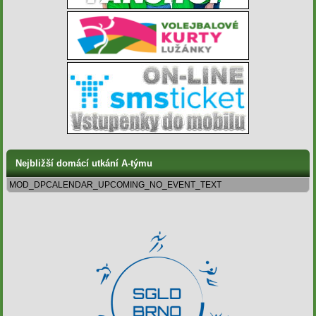
Nejbližší domácí utkání A-týmu
MOD_DPCALENDAR_UPCOMING_NO_EVENT_TEXT