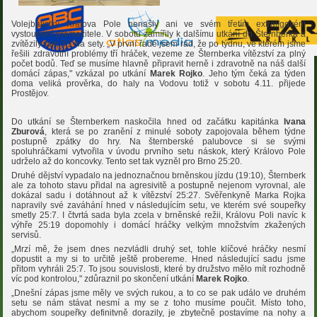
Volejbalistky Králova Pole nenašly ani ve svém třetím extraligovém
vystoupení přemožitele. V sobotu zamířily k dalšímu utkání do Šternberka a
zvítězily tam 3:1 na sety. „V první řadě jsem rád, že po týdnu, ve kterém jsme
řešili zdravotní problémy tří hráček, vezeme ze Šternberka vítězství za plný
počet bodů. Teď se musíme hlavně připravit herně i zdravotně na náš další
domácí zápas," vzkázal po utkání
Marek Rojko
. Jeho tým čeká za týden
doma veliká prověrka, do haly na Vodovu totiž v sobotu 4.11. přijede
Prostějov.
Do utkání se Šternberkem naskočila hned od začátku kapitánka
Ivana
Zburová
, která se po zranění z minulé soboty zapojovala během týdne
postupně zpátky do hry. Na šternberské palubovce si se svými
spoluhráčkami vytvořila v úvodu prvního setu náskok, který Královo Pole
udrželo až do koncovky. Tento set tak vyzněl pro Brno 25:20.
Druhé dějství vypadalo na jednoznačnou brněnskou jízdu (19:10), Šternberk
ale za tohoto stavu přidal na agresivitě a postupně nejenom vyrovnal, ale
dokázal sadu i dotáhnout až k vítězství 25:27. Svěřenkyně Marka Rojka
napravily své zaváhání hned v následujícím setu, ve kterém své soupeřky
smetly 25:7. I čtvrtá sada byla zcela v brněnské režii, Královu Poli navíc k
výhře 25:19 dopomohly i domácí hráčky velkým množstvím zkažených
servisů.
„Mrzí mě, že jsem dnes nezvládli druhý set, tohle klíčové hráčky nesmí
dopustit a my si to určitě ještě probereme. Hned následující sadu jsme
přitom vyhráli 25:7. To jsou souvislosti, které by družstvo mělo mít rozhodně
víc pod kontrolou," zdůraznil po skončení utkání
Marek Rojko
.
„Dnešní zápas jsme měly ve svých rukou, a to co se pak událo ve druhém
setu se nám stávat nesmí a my se z toho musíme poučit. Místo toho,
abychom soupeřky definitvně dorazily, je zbytečně postavíme na nohy a