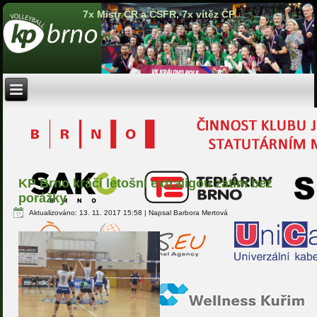
7x Mistr ČR a ČSFR, 7x vítěz ČP
KP Brno kráčí letošní extraligou zatím bez
porážky
Aktualizováno: 13. 11. 2017 15:58
|
Napsal Barbora Mertová