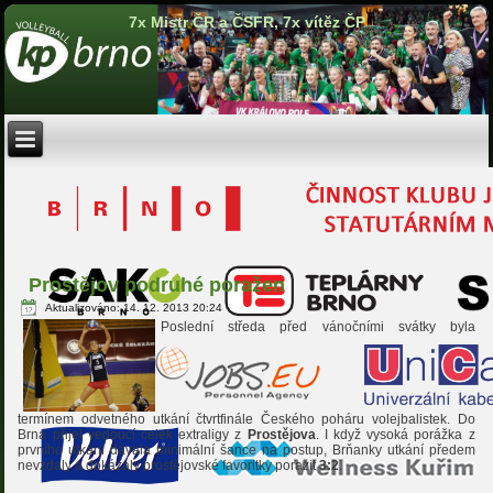
7x Mistr ČR a ČSFR, 7x vítěz ČP
Prostějov podruhé poražen
Aktualizováno: 14. 12. 2013 20:24
Poslední středa před vánočními svátky byla
termínem odvetného utkání čtvrtfinále Českého poháru volejbalistek. Do
Brna přijel vedoucí celek extraligy z
Prostějova
. I když vysoká porážka z
prvního utkání dávala minimální šance na postup, Brňanky utkání předem
nevzdaly a dokázaly prostějovské favoritky porazit
3:2
.