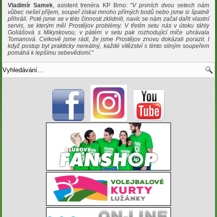
Vladimír Samek
, asistent trenéra KP Brno: "
V prvních dvou setech nám
vůbec nešel příjem, soupeř získal mnoho přímých bodů nebo jsme si špatně
přihráli. Poté jsme se v této činnosti zklidnili, navíc se nám začal dařit vlastní
servis, se kterým měl Prostějov problémy. V třetím setu nás v útoku táhly
Goliášová s Mikyskovou, v pátém v setu pak rozhodující míče uhrávala
Tomanová. Celkově jsme rádi, že jsme Prostějov znovu dokázali porazit. I
když postup byl prakticky nereálný, každé vítězství s tímto silným soupeřem
pomáhá k lepšímu sebevědomí.
"