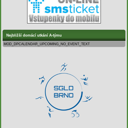
Nejbližší domácí utkání A-týmu
MOD_DPCALENDAR_UPCOMING_NO_EVENT_TEXT