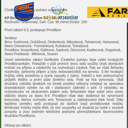
Čtvrtfinále Českého poháru volejbalistek
KP Brno - VK Prostějov 3:2 (-19,-20,18,21,12)
Rozhodčí: Grabovský, Gall. Čas: 96 minut Diváci: 100
První utkání 0:3, postupuje Prostějov
Sestavy
Brno: Kubínová, Goliášová, Onderková, Mikysková, Tomanová, Hanusová,
libero Drexlerová - Formánková, Kulísková, Tobiášová
Prostějov: Krupníková, Gáliková, Sajdová, Gönciová, Kadlecová, Gogolová,
libero Fraňková - Měrková, Soares
Úvod odvetného utkání čtvrtfinále Českého poháru lépe vyšel hostujícím
Prostějovankám. Pokaždé v půli prvních dvou setů využily chyb domácích
hráček na příjmu a odskočily na rozhodující náskok. Pak se však Brňanky
rozehrály, zpřesnily příjem a byly nebezpečnější na servisu. S tím hostující
hráčky měly problémy a zcela vypadly z rytmu. Svědčí o tom jednoznačný
průběh třetího a první půle čtvrtého setu. Poté se hra vyrovnala. Obě
družstva nabídla divákům na české poměry výborný volejbal se spoustou
dramatických výměn na síti i obětavých zákroků v poli. O výsledku se
rozhodovalo ve zkráceném pátém setu. Brňankám lépe vyšel jeho úvod,
otáčely strany za stavu 8:4. Prostějov však stav dotáhnul do vyrovnané
koncovky, kterou rozhodlo eso Tomanové a zablokovaný útok hostí. Díky
lepšímu poměru setů postupují do dalších bojů prostějovské hráčky.
Brněnské hráčky může těšit, že své soupeřky už dvakrát po sobě v sezóně
porazily a jsou jediným letošními jedinými přemožitelkami favorizoného
družstva Prostějova.
Ohlasy po utkání: