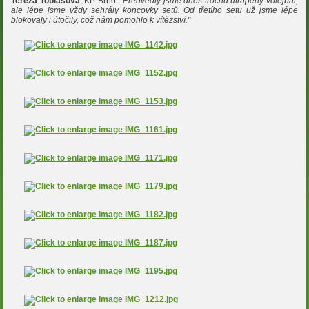
Tereza Tobiášová
, KP Brno:
"Předvedly jsme dnes trochu utrápený volejbal,
ale lépe jsme vždy sehrály koncovky setů. Od třetího setu už jsme lépe
blokovaly i útočily, což nám pomohlo k vítězství."