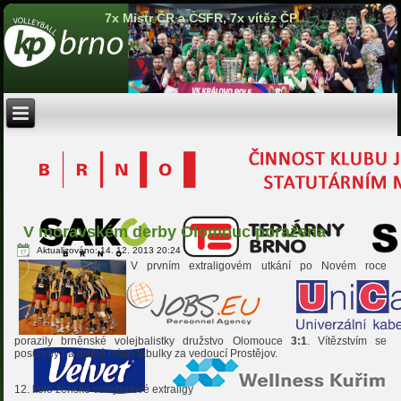
7x Mistr ČR a ČSFR, 7x vítěz ČP
V moravském derby Olomouc poražena
Aktualizováno: 14. 12. 2013 20:24
V prvním extraligovém utkání po Novém roce
porazily brněnské volejbalistky družstvo Olomouce
3:1
. Vítězstvím se
posunuly na druhé místo tabulky za vedoucí Prostějov.
12. kolo ženské volejbalové extraligy