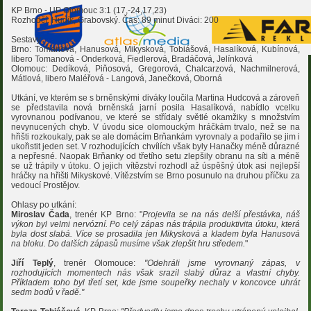
KP Brno - UP Olomouc 3:1 (17,-24,17,23)
Rozhodčí: Hudík, Grabovský. Čas: 89 minut Diváci: 200
Sestavy:
Brno: Tomanová, Hanusová, Mikysková, Tobiášová, Hasalíková, Kubínová,
libero Tomanová - Onderková, Fiedlerová, Bradáčová, Jelínková
Olomouc: Dedíková, Piňosová, Gregorová, Chalcarzová, Nachmilnerová,
Mátlová, libero Maléřová - Langová, Janečková, Oborná
Utkání, ve kterém se s brněnskými diváky loučila Martina Hudcová a zároveň
se představila nová brněnská jarní posila Hasalíková, nabídlo vcelku
vyrovnanou podívanou, ve které se střídaly světlé okamžiky s množstvím
nevynucených chyb. V úvodu sice olomouckým hráčkám trvalo, než se na
hřišti rozkoukaly, pak se ale domácím Brňankám vyrovnaly a podařilo se jim i
ukořistit jeden set. V rozhodujících chvílích však byly Hanačky méně důrazné
a nepřesné. Naopak Brňanky od třetího setu zlepšily obranu na síti a méně
se už trápily v útoku. O jejich vítězství rozhodl až úspěšný útok asi nejlepší
hráčky na hřišti Mikyskové. Vítězstvím se Brno posunulo na druhou příčku za
vedoucí Prostějov.
Ohlasy po utkání:
Miroslav Čada
, trenér KP Brno: "
Projevila se na nás delší přestávka, náš
výkon byl velmi nervózní. Po celý zápas nás trápila produktivita útoku, která
byla dost slabá. Více se prosadila jen Mikysková a kladem byla Hanusová
na bloku. Do dalších zápasů musíme však zlepšit hru středem.
"
Jiří Teplý
, trenér Olomouce:
"Odehráli jsme vyrovnaný zápas, v
rozhodujících momentech nás však srazil slabý důraz a vlastní chyby.
Příkladem toho byl třetí set, kde jsme soupeřky nechaly v koncovce uhrát
sedm bodů v řadě."