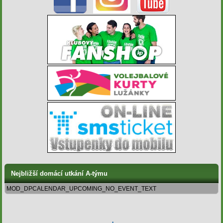
Nejbližší domácí utkání A-týmu
MOD_DPCALENDAR_UPCOMING_NO_EVENT_TEXT