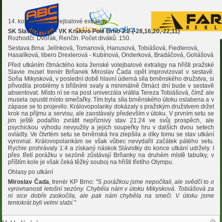
14. kolo ženské volejbalové extraligy
SK Slavia Praha - VK Královo Pole Brno 3:2 (-28,16,20,-22,11)
Rozhodčí: Dvořák, Renčín. Počet diváků: 150.
Sestava Brna: Jelínková, Tomanová, Hanusová, Tobiášová, Fiedlerová,
Hasalíková, libero Drexlerová - Kubínová, Onderková, Bradáčová, Goliášová
Před utkáním čtrnáctého kola ženské volejbalové extraligy na hřišti pražské
Slavie musel trenér Brňanek Miroslav Čada opět improvizovat v sestavě.
Soňa Mikysková, v poslední době hlavní úderná síla brněnského družstva, si
přivodila problémy s břišními svaly a minimálně čtrnáct dní bude v sestavě
absentovat. Místo ní se na post univerzála vrátila Tereza Tobiášová, čímž ale
musela opustit místo smečařky. Tím byla síla brněnského útoku oslabena a v
zápase se to projevilo. Královopolanky dokázaly s pražským družstvem držet
krok na příjmu a servisu, ale zaostávaly především v útoku. V prvním setu se
jim ještě podařilo zvrátit nepříznivý stav 21:24 ve svůj prospěch, ale
psychickou výhodu nevyužily a jejich soupeřky hru v dalších dvou setech
ovládly. Ve čtvrtém setu se brněnská hra zlepšila a díky tomu se stav utkání
vyrovnal. Královopolankám se však vůbec nevydařil začátek pátého setu.
Rychle prohrávaly 1:4 a získaný náskok Slávistky do konce utkání udržely. I
přes třetí porážku v sezóně zůstávají Brňanky na druhém místě tabulky, v
příštím kole je však čeká těžký souboj na hřišti třetího Olympu.
Ohlasy po utkání
Miroslav Čada
, trenér KP Brno:
"S porážkou jsme nepočítali, ale svědčí to o
vyrovnanosti letošní sezóny. Chyběla nám v útoku Mikysková. Tobiášová za
ni sice dobře zaskočila, ale pak nám chyběla na smeči. V útoku jsme
tentokrát byli velmi slabí."