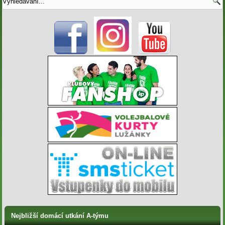
Nejbližší domácí utkání A-týmu