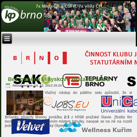
7x Mistr ČR a ČSFR, 7x vítěz ČP
Bez zraněné Mikyskové ztráta na Slavii
Aktualizováno: 14. 12. 2013 20:24
Vlažný nástup do pátého setu způsobil, že si
Brňanky přivezly těsnou porážku
2:3
z hřiště pražské Slavie. Ztratily tím
bezprostřední kontakt s prvním místem tabulky, naopak se na ně na rozdíl
jedné porážky dotáhl pražský Olymp.