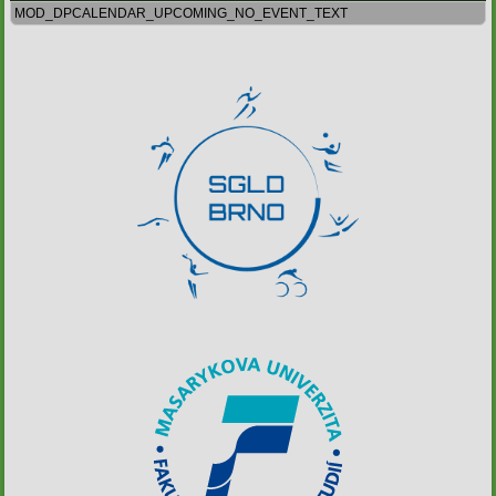
MOD_DPCALENDAR_UPCOMING_NO_EVENT_TEXT