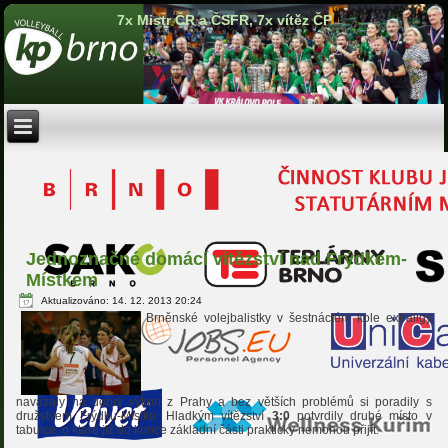
7x Mistr ČR a ČSFR, 7x vítěz ČP
Jednoznačné domácí vítězství nad Frýdkem-
Místkem
Aktualizováno: 14. 12. 2013 20:24
Brněnské volejbalistky v šestnáctém kole extraligy
navázaly na dobrý výkon z Prahy a bez větších problémů si poradily s
družstvem Frýdku-Místku. Hladkým vítězství
3:0
potvrdily druhé místo v
tabulce, o které již do konce základní části prakticky nemohou přijít.