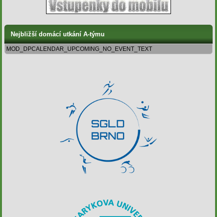
Nejbližší domácí utkání A-týmu
MOD_DPCALENDAR_UPCOMING_NO_EVENT_TEXT