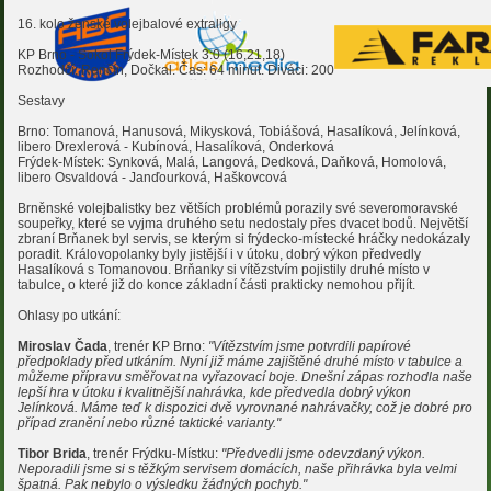
16. kolo ženské volejbalové extraligy
KP Brno - Sokol Frýdek-Místek 3:0 (16,21,18)
Rozhodčí: Renčín, Dočkal. Čas: 64 minut. Diváci: 200
Sestavy
Brno: Tomanová, Hanusová, Mikysková, Tobiášová, Hasalíková, Jelínková,
libero Drexlerová - Kubínová, Hasalíková, Onderková
Frýdek-Místek: Synková, Malá, Langová, Dedková, Daňková, Homolová,
libero Osvaldová - Janďourková, Haškovcová
Brněnské volejbalistky bez větších problémů porazily své severomoravské
soupeřky, které se vyjma druhého setu nedostaly přes dvacet bodů. Největší
zbraní Brňanek byl servis, se kterým si frýdecko-místecké hráčky nedokázaly
poradit. Královopolanky byly jistější i v útoku, dobrý výkon předvedly
Hasalíková s Tomanovou. Brňanky si vítězstvím pojistily druhé místo v
tabulce, o které již do konce základní části prakticky nemohou přijít.
Ohlasy po utkání:
Miroslav Čada
, trenér KP Brno:
"Vítězstvím jsme potvrdili papírové
předpoklady před utkáním. Nyní již máme zajištěné druhé místo v tabulce a
můžeme přípravu směřovat na vyřazovací boje. Dnešní zápas rozhodla naše
lepší hra v útoku i kvalitnější nahrávka, kde předvedla dobrý výkon
Jelínková. Máme teď k dispozici dvě vyrovnané nahrávačky, což je dobré pro
případ zranění nebo různé taktické varianty."
Tibor Brida
, trenér Frýdku-Místku:
"Předvedli jsme odevzdaný výkon.
Neporadili jsme si s těžkým servisem domácích, naše přihrávka byla velmi
špatná. Pak nebylo o výsledku žádných pochyb."