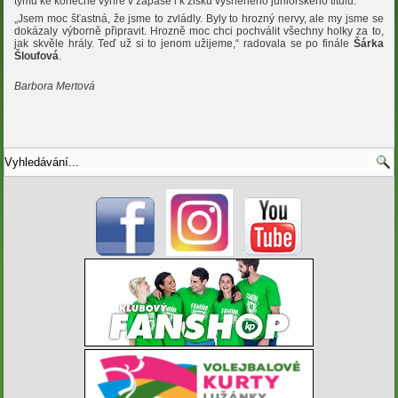
týmu ke konečné výhře v zápase i k zisku vysněného juniorského titulu.
„Jsem moc šťastná, že jsme to zvládly. Byly to hrozný nervy, ale my jsme se
dokázaly výborně připravit. Hrozně moc chci pochválit všechny holky za to,
jak skvěle hrály. Teď už si to jenom užijeme,“ radovala se po finále
Šárka
Šloufová
.
Barbora Mertová