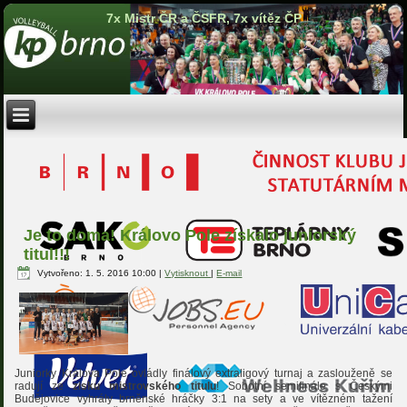
7x Mistr ČR a ČSFR, 7x vítěz ČP
Je to doma! Královo Pole získalo juniorský
titul!!!
Vytvořeno: 1. 5. 2016 10:00
|
Vytisknout
|
E-mail
Juniorky Králova Pole ovládly finálový extraligový turnaj a zaslouženě se
radují ze
zisku mistrovského titulu
! Sobotní semifinále s Českými
Budějovice vyhrály brněnské hráčky 3:1 na sety a ve vítězném tažení