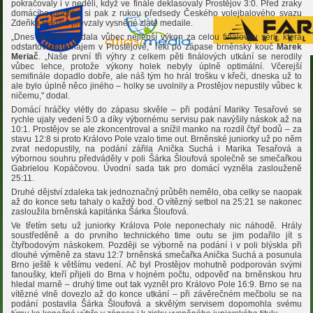
pokračovaly i v neděli, když ve finále deklasovaly Prostějov 3:0. Před zraky
domácího publika si pak z rukou předsedy Českého volejbalového svazu
Zdeňka Haníka převzaly vysněné zlaté medaile.
„Dnes děvčata podala vůbec nejlepší výkon za celou finálovou sérii, která
odstartovala turnajem v Prostějově," řekl po zápase brněnský kouč
Marek
Meriač
. „Naše první tři výhry z celkem pěti finálových utkání se nerodily
vůbec lehce, protože výkony holek nebyly úplně optimální. Včerejší
semifinále dopadlo dobře, ale náš tým ho hrál trošku v křeči, dneska už to
ale bylo úplně něco jiného – holky se uvolnily a Prostějov nepustily vůbec k
ničemu," dodal.
Domácí hráčky vlétly do zápasu skvěle – při podání Mariky Tesařové se
rychle ujaly vedení 5:0 a díky výbornému servisu pak navýšily náskok až na
10:1. Prostějov se ale zkoncentroval a snížil manko na rozdíl čtyř bodů – za
stavu 12:8 si proto Královo Pole vzalo time out. Brněnské juniorky už po něm
zvrat nedopustily, na podání zářila Anička Suchá i Marika Tesařová a
výbornou souhru předváděly v poli Šárka Šloufová společně se smečařkou
Gabrielou Kopáčovou. Úvodní sada tak pro domácí vyzněla zaslouženě
25:11.
Druhé dějství zdaleka tak jednoznačný průběh nemělo, oba celky se naopak
až do konce setu tahaly o každý bod. O vítězný setbol na 25:21 se nakonec
zasloužila brněnská kapitánka Šárka Šloufová.
Ve třetím setu už juniorky Králova Pole neponechaly nic náhodě. Hrály
soustředěně a do prvního technického time outu se jim podařilo jít s
čtyřbodovým náskokem. Později se výborně na podání i v poli blýskla při
dlouhé výměně za stavu 12:7 brněnská smečařka Anička Suchá a posunula
Brno ještě k většímu vedení. Ač byl Prostějov mohutně podporován svými
fanoušky, kteří přijeli do Brna v hojném počtu, odpověď na brněnskou hru
hledal marně – druhý time out tak vyzněl pro Královo Pole 16:9. Brno se na
vítězné vlně dovezlo až do konce utkání – při závěrečném mečbolu se na
podání postavila Šárka Šloufová a skvělým servisem dopomohla svému