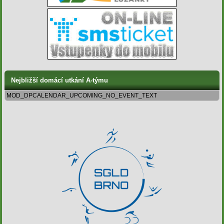
Nejbližší domácí utkání A-týmu
MOD_DPCALENDAR_UPCOMING_NO_EVENT_TEXT