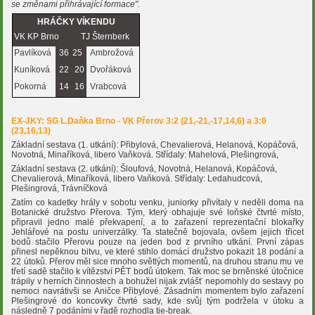
se změnami přihrávající formace".
HRÁČKY VÍKENDU
VK KP Brno
TJ Šternberk
Pavlíková
36
25
Ambrožová
Kuníková
22
20
Dvořáková
Pokorná
14
16
Vrabcová
EX-JKY: SG L.Daňka Brno - VK Přerov 3:2 (21,-21,-17,14,6) a 3:0
(23,16,13)
Základní sestava (1. utkání): Přibylová, Chevalierová, Helanová, Kopáčová,
Novotná, Minaříková, libero Vaňková. Střídaly: Mahelová, Plešingrová,
Základní sestava (2. utkání): Šloufová, Novotná, Helanová, Kopáčová,
Chevalierová, Minaříková, libero Vaňková. Střídaly: Ledahudcová,
Plešingrová, Trávníčková
Zatím co kadetky hrály v sobotu venku, juniorky přivítaly v neděli doma na
Botanické družstvo Přerova. Tým, který obhajuje své loňské čtvrté místo,
připravil jedno malé překvapení, a to zařazení reprezentační blokařky
Jehlářové na postu univerzálky. Ta statečně bojovala, ovšem jejich třicet
bodů stačilo Přerovu pouze na jeden bod z prvního utkání. První zápas
přinesl nepěknou bitvu, ve které stihlo domácí družstvo pokazit 18 podání a
22 útoků. Přerov měl sice mnoho světlých momentů, na druhou stranu mu ve
třetí sadě stačilo k vítězství PĚT bodů útokem. Tak moc se brněnské útočnice
trápily v herních činnostech a bohužel nijak zvlášť nepomohly do sestavy po
nemoci navrátivši se Aničce Přibylové. Zásadním momentem bylo zařazení
Plešingrové do koncovky čtvrté sady, kde svůj tým podržela v útoku a
následně 7 podáními v řadě rozhodla tie-break.