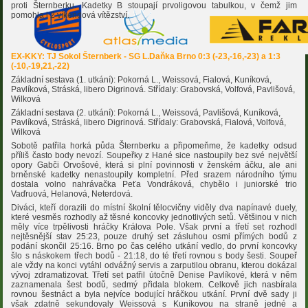
proti Šternberku. Kadetky B stoupají prvoligovou tabulkou, v čemž jim
pomohla i 2 víkendová vítězství.
EX-KKY: TJ Sokol Šternberk -
SG L.Daňka Brno
0:3 (-23,-16,-23) a 1:3
(-10,-19,21,-22)
Základní sestava (1. utkání): Pokorná L., Weissová, Fialová, Kuníková,
Pavlíková, Stráská, libero Digrinová. Střídaly: Grabovská, Volfová, Pavlišová,
Wilková
Základní sestava (2. utkání): Pokorná L., Weissová, Pavlišová, Kuníková,
Pavlíková, Stráská, libero Digrinová. Střídaly: Grabovská, Fialová, Volfová,
Wilková
Sobotě patřila horká půda Šternberku a připomeňme, že kadetky odsud
příliš často body nevozí. Soupeřky z Hané sice nastoupily bez své největší
opory Gabči Orvošové, která si plní povinnosti v ženském áčku, ale ani
brněnské kadetky nenastoupily kompletní. Před srazem národního týmu
dostala volno nahrávačka Peťa Vondráková, chybělo i juniorské trio
Vaďruová, Helanová, Neterdová.
Diváci, kteří dorazili do místní školní tělocvičny viděly dva napínavé duely,
které vesměs rozhodly až těsné koncovky jednotlivých setů. Většinou v nich
měly více trpělivosti hráčky Králova Pole. Však první a třetí set rozhodl
nejtěsnější stav 25:23, pouze druhý set zásluhou osmi přímých bodů z
podání skončil 25:16. Brno po čas celého utkání vedlo, do první koncovky
šlo s náskokem třech bodů - 21:18, do té třetí rovnou s body šesti. Soupeř
ale vždy na konci vytáhl odvážný servis a zarputilou obranu, kterou dokázal
vývoj zdramatizovat. Třetí set patřil útočně Denise Pavlíkové, která v něm
zaznamenala šest bodů, sedmý přidala blokem. Celkově jich nasbírala
rovnou šestnáct a byla nejvíce bodující hráčkou utkání. První dvě sady ji
však zdatně sekundovaly Weissová s Kuníkovou na straně jedné a