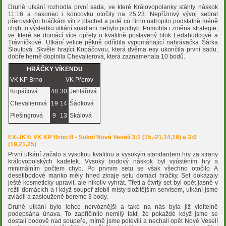
Druhé utkání rozhodla první sada, ve které Královopolanky stáhly náskok
11:16 a nakonec i koncovku otočily na 25:23. Nepříznivý vývoj sebral
přerovským hráčkám vítr z plachet a poté co Brno natropilo podstatně méně
chyb, o výsledku utkání snad ani nebylo pochyb. Pomohla i změna strategie,
ve které se domácí více opřely o kvalitně postavený blok Ledahudcové a
Trávníčkové. Utkání velice pěkně odřídila vypomáhající nahrávačka Šárka
Šloufová. Skvěle hrající Kopáčovou, která dvěma esy ukončila první sadu,
dobře herně doplnila Chevalierová, která zaznamenala 10 bodů.
HRÁČKY VÍKENDU
VK KP Brno
VK Přerov
Kopáčová
48
30
Jehlářová
Chevalierová
19
14
Šádková
Plešingrová
9
13
Skálová
EX-JKY: VK KP Brno B - Sokol Nové Veselí 3:1 (15,-21,14,18) a 3:0
(19,21,25)
První utkání začalo s vysokou kvalitou a vysokým standardem hry za strany
královopolských kadetek. Vysoký bodový náskok byl vyústěním hry s
minimálním počtem chyb. Po prvním setu se však všechno otočilo A
desetibodové manko měly hned zkraje setu domácí hráčky. Set dokázaly
ještě kosmeticky upravit, ale nikoliv vyhrát. Třetí a čtvrtý set byl opět jasně v
režii domácích a i když soupeř zlobil místy složitějším servisem, utkání jsme
zvládli a zaslouženě bereme 3 body.
Druhé utkání bylo lehce nervóznější a také na nás byla již viditelně
podepsána únava. To zapříčinilo nemilý fakt, že pokaždé když jsme se
dostali bodově nad soupeře, mírně jsme polevili a nechali opět Nové Veselí