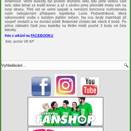
dotáhnout. Velmi důležitý byl průběh druhého setu, kdy jsme velkou část
setu stále tahali za kratší konec a až v závěru jsme převrátili misky vah na
svoji stranu. Třetí set ve velmi vypjaté a nervózní koncovce rozhodovala
svým nebojácným přístupem kapitánka Lucie Podsedníková, která
výkonnostně rostla s každým dalším míčem. Na cca šestý matchball již
soupeř nestačil a na domácí půdě Botanické zůstalo tak všech 6 bodů. Po
půlce základní části jsou kadetky na třetím místě pouhé 3 body od čela
tabulky.
foto z utkání na
FACEBOOKU
foto: archiv VK KP