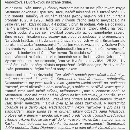
Ambrožová s Dvořákovou na straně druhé.
Ve druhém utkání musely Brňanky zavzpomínat na situaci před rokem, kdy je
Šternberk dokonale uspal svoji hrou, načež následně celé utkání otočil. I v
tuto sobotu Hanačky ve druhém zápase jakoby nejevily příliš chuť hrát a
prohrály 10:25 a 19:25. Ještě ani v úvodu třetího setu to nevypadalo na
velké vzrušení, když do stavu 4:4 pokazily první tři podání. Poté ale odskočily
na 4:8 a kdykoliv se jim Brno přiblížilo na dostřel, znovu utekly na rozdíl
čtyřech bodů. Situace se několikrát opakovala až do samotného závěru.
Brno ve svém třicátém setu sezóny našlo poprvé zaslouženého přemožitele.
Na všech hráčkách již byla patrná únava z dlouhých výměn, Brňankám ale
porušení závazku "neporažených" přeci jen více rozvázal nohy. Královo Pole
si v úvodu vypracovalo náskok, zjednodušilo hru a v samotném závěru opět
vyzvalo k bodovému tažení Pavlíkovou. Ta dostála svému talentu, převzala
zodpovědnost za útok a co více, konečně se trefila i do výborných podání.
Vyhrocené drama se nekonalo, Brno ve čtvrtém setu zvítězilo 25:22 a i v
desátém utkání sezóny zůstalo neporažené. Ještě dodejme, že si v celém
utkání pomohlo slušnými čtrnácti body blokem.
Hodnocení trenéra (Nezhoda): "
Ve většině sadách jsme dělali méně chyb
než nás soupeř. Je znát, že Šternberk rozehrává mladou nahrávačku
Dosoudilovou, my jsme radši v takto vypjatém utkání vsadili na zkušenost
Pokorné, která přestože s námi netrénuje, s hráčkami se sžívá velice rychle.
Poprvé jsme také méně střídali, uvědomovali jsme si cennosti bodů ze
Šternberku. Moc mě dnes netěšil výkon našich středovek, je bohužel znát,
že trénují nejméně ze všech. Stráská sice přidala šest bodů blokem, útokem
však téměř nehrozila. Fialová byla spíše dnes zakřiknutá, v posledních
utkáních se ji dařilo lépe. Nadstandardní výkon Pavlíkové je pro nás již
standardem, spíše škoda že ve druhém utkání odpadla Jana Weissová,
protože jak v dnešním úvodu, tak v šesti předchozích utkáních předváděla
výborné výkony. Kdo se ale vrátil do formy je Kuníková. Začíná připomínat tu
Kačku, která bojovala na sklonku července v reprezentaci. Standardně
dobře odehrála Dáda Digrinová, zejména v prvním utkání výrazně pomohla