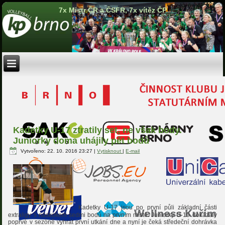
7x Mistr ČR a ČSFR, 7x vítěz ČP
Kadetky U-17 ztratily set, ne však body.
Juniorky doma uhájily pět bodů
Vytvořeno: 22. 10. 2016 23:27
|
Vytisknout
|
E-mail
Kadetky U-17 jsou po první půli základní části
extraligy s náskokem sedmi bodů na prvním místě. Juniorky U-19 dokázaly
poprvé v sezóně vyhrát první utkání dne a nyní je čeká středeční dohrávka