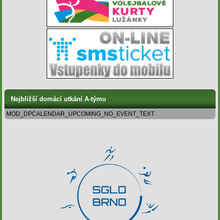
Nejbližší domácí utkání A-týmu
MOD_DPCALENDAR_UPCOMING_NO_EVENT_TEXT