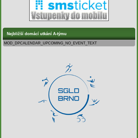
Nejbližší domácí utkání A-týmu
MOD_DPCALENDAR_UPCOMING_NO_EVENT_TEXT