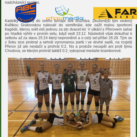
nadcházející sezónu.
Kadetky nasadily do svého turnaje dvě družstva. Zkušenější tým vedený
Květkou Grabovskou nakoukl do semifinále, kde zažil malou sportovní
tragédii, kterou svět vidí jednou za sto dvacet let. V utkání s Přerovem sahal
po hladké výhře v prvním setu, když vedl 23:12. Následně však dokulhal k
setbolu až za stavu 25:24 který neproměnil a o celý set přišel 26:28. Tým se
z šoku sice probral a sehrál vyrovnanou partii i ve druhé sadě, na rozjetý
Přerov již ale nestačil a prohrál 0:2. No a protože neuspěl ani proti týmu
Chodova, se kterým prohrál taktéž 0:2, vybojoval medaile bramborové.