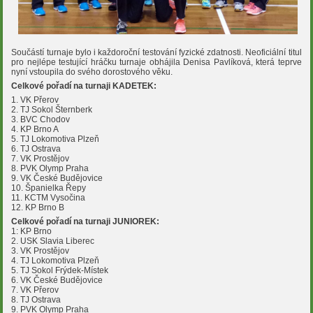
Součástí turnaje bylo i každoroční testování fyzické zdatnosti. Neoficiální titul
pro nejlépe testující hráčku turnaje obhájila Denisa Pavlíková, která teprve
nyní vstoupila do svého dorostového věku.
Celkové pořadí na turnaji KADETEK:
1. VK Přerov
2. TJ Sokol Šternberk
3. BVC Chodov
4. KP Brno A
5. TJ Lokomotiva Plzeň
6. TJ Ostrava
7. VK Prostějov
8. PVK Olymp Praha
9. VK České Budějovice
10. Španielka Řepy
11. KCTM Vysočina
12. KP Brno B
Celkové pořadí na turnaji JUNIOREK:
1: KP Brno
2. USK Slavia Liberec
3. VK Prostějov
4. TJ Lokomotiva Plzeň
5. TJ Sokol Frýdek-Místek
6. VK České Budějovice
7. VK Přerov
8. TJ Ostrava
9. PVK Olymp Praha