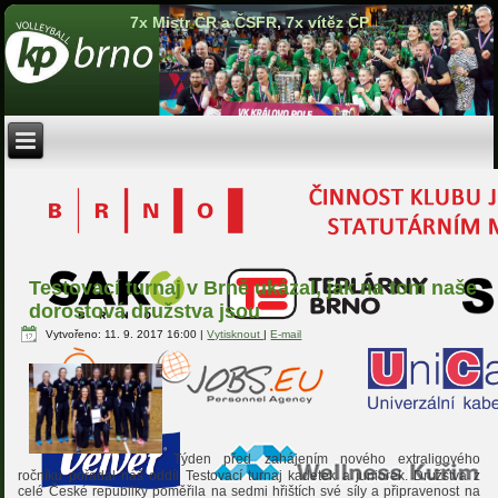
7x Mistr ČR a ČSFR, 7x vítěz ČP
Testovací turnaj v Brně ukázal, jak na tom naše
dorostová družstva jsou
Vytvořeno: 11. 9. 2017 16:00
|
Vytisknout
|
E-mail
Týden před zahájením nového extraligového
ročníku pořádal náš oddíl Testovací turnaj kadetek a juniorek. Družstva z
celé České republiky poměřila na sedmi hřištích své síly a připravenost na