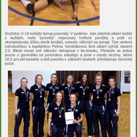
Družstvo U-19 ovládlo turnaj juniorský. V systému , kde odehrál utkání každý
s každým, naše "juniorky" nepoznaly hořkost porážky a poté co
zkompletovaly šňůru devíti korálků, oslavily vítězství na turnaji. Tým vedený
nahrávačkou a kapitánkou Petrou Vondrákovou šest utkání vyhrál stavem
2:0, třikrát musel své vítězství obhajovat v tie-breaku. Přestože se jedná
pouze o generálku na juniorskou extraligu a jsme v úvodu sezóny, skóre
18:3 pro pět kadetek a dvě juniorky v základní sestavě, představuje heroický
počin.