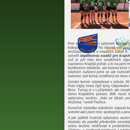
Petr se v KáPéčku v uplynulé sezóně t
kategorií mládeže. Na starosti měl poč
družstva žákyň B a mladších žákyň E
vytvořit
doplňkovou soutěž pro krajs
což je půl roku bez soutěžních zápa
nazvanou Krajský pohár, a to na jarní 
konference mládeže, ale korona krize
vládních nařízení jsme se ale rozhodl
nakonec stal turnaj rozdělený do dvou 
Úvodní termín odstartoval v sobotu 30.
Pole hájily hned čtyři týmy. Odpoledne
Brna. Turnaj si v Lužánkách ale nezahr
rámci Krajského poháru JMK navíc do
uplynulou sezónu.
„Nás se týkalo pr
družstva,"
uvedl Pavlica.
Konečné výsledky sobotních zápasů kval
sobotní akcí jsem moc spokojený a p
ev
A jak zpětně hodnotí uplynulou sezó
hluboko do paměti především nevolejba
celou sezónu směřovali k poslednímu