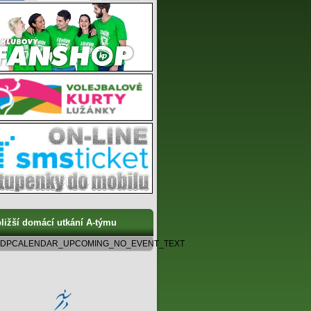
ližší domácí utkání A-týmu
DPCALENDAR_UPCOMING_NO_EVENT_TEXT