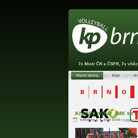
7x Mistr ČR a ČSFR, 7x vítě
Hlavní strana
Klub
A-
Krajský pohár JMK se o
Vytvořeno: 1. 6. 2020 10:00
|
Vytisknou