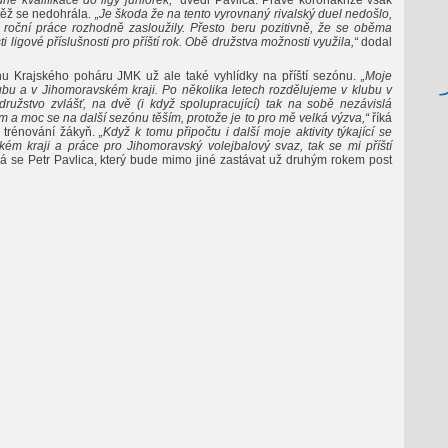
né kvalifikace do ligy juniorek,“
uvedl Pavlica. Právě koronakrize však
těž se nedohrála.
„Je škoda že na tento vyrovnaný rivalský duel nedošlo,
š roční práce rozhodně zasloužily. Přesto beru pozitivně, že se oběma
 ligové příslušnosti pro příští rok. Obě družstva možnosti využila,“
dodal
u Krajského poháru JMK už ale také vyhlídky na příští sezónu.
„Moje
u a v Jihomoravském kraji. Po několika letech rozdělujeme v klubu v
družstvo zvlášť, na dvě (i když spolupracující) tak na sobě nezávislá
 a moc se na další sezónu těším, protože je to pro mě velká výzva,“
říká
é trénování žákyň.
„Když k tomu připočtu i další moje aktivity týkající se
ém kraji a práce pro Jihomoravský volejbalový svaz, tak se mi příští
 se Petr Pavlica, který bude mimo jiné zastávat už druhým rokem post