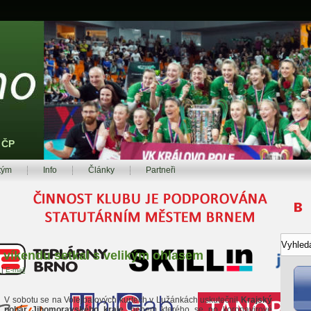
z ČP
tým
Info
Články
Partneři
 víkendu setkal s velikým ohlasem
t
|
E-mail
V sobotu se na Volejbalových kurtech v Lužánkách uskutečnil
Krajský
pohár Jihomoravského kraje
, během kterého se po koronavirové