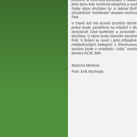
přeboru, a možnosti postoupit z násled
jeho týmu tuto možnost odepřela a sou
holky obou družstev by si takový fini
účastníkům "minifinále" dostalo možnosti
Petr.
V hlavě teď má kromě druhého termín
práce bude zaměřena na mládež v klub
dorostové části kadetské a juniorské 
družstva. U obou budu hlavním trenérem
Petr. V řešení je navíc i jeho případn
mládežnických kategorií v Jihomoravsk
sezónu bude o volejbalu i zdát,“
usmívá
trenéra KCM JMK.
Barbora Mertová
Foto: Erik Nezhoda