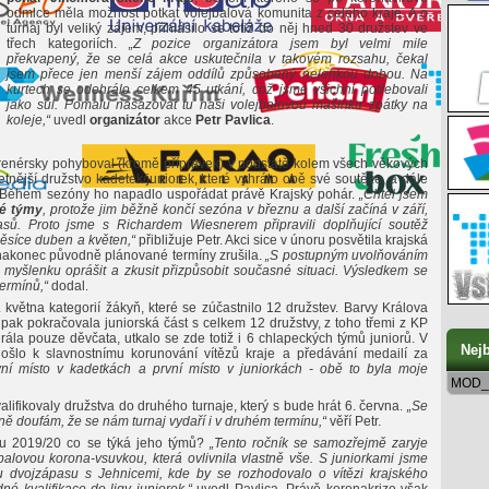
odmlce měla možnost potkat volejbalová komunita z celého kraje. A o
turnaj byl veliký zájem, přihlásilo se totiž do něj hned 30 družstev ve
třech kategoriích.
„Z pozice organizátora jsem byl velmi mile
překvapený, že se celá akce uskutečnila v takovém rozsahu, čekal
jsem přece jen menší zájem oddílů způsobený nelehkou dobou. Na
kurtech se odehrálo celkem 45 utkání, což jsme všichni potřebovali
jako sůl. Pomalu nasazovat tu naši volejbalovou mašinku zpátky na
koleje,“
uvedl
organizátor
akce
Petr Pavlica
.
renérsky pohyboval (kromě přípravek) v podstatě kolem všech věkových
etnější družstvo kadetek/juniorek, které vyhrálo obě své soutěže, a dále
. Během sezóny ho napadlo uspořádat právě Krajský pohár.
„Chtěl jsem
ké týmy
, protože jim běžně končí sezóna v březnu a další začíná v září,
sů. Proto jsme s Richardem Wiesnerem připravili doplňující soutěž
měsíce duben a květen,“
přibližuje Petr. Akci sice v únoru posvětila krajská
 nakonec původně plánované termíny zrušila.
„S postupným uvolňováním
i myšlenku oprášit a zkusit přizpůsobit současné situaci. Výsledkem se
termínů,“
dodal.
 května kategorií žákyň, které se zúčastnilo 12 družstev. Barvy Králova
 pak pokračovala juniorská část s celkem 12 družstvy, z toho třemi z KP
ála pouze děvčata, utkalo se zde totiž i 6 chlapeckých týmů juniorů. V
Nejb
šlo k slavnostnímu korunování vítězů kraje a předávání medailí za
vní místo v kadetkách a první místo v juniorkách - obě to byla moje
MOD_
ifikovaly družstva do druhého turnaje, který s bude hrát 6. června.
„Se
ně doufám, že se nám turnaj vydaří i v druhém termínu,“
věří Petr.
nu 2019/20 co se týká jeho týmů?
„Tento ročník se samozřejmě zaryje
lovou korona-vsuvkou, která ovlivnila vlastně vše. S juniorkami jsme
 dvojzápasu s Jehnicemi, kde by se rozhodovalo o vítězi krajského