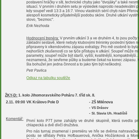
postavení hráčky v síti, technické chyby jako "dvojáky" a také nesm
situací. V prvním i druhém setu je výsledek naprosto neadekvátní p
kdy soupeř vedl 13:3 a 16:7. Vinou vlastních sérií chyb nám Přerov
alespoň kosmeticky přijatelnější podobu skóre. Druhé utkání vystih
slovo, "bezmoc".
Erik Nezhoda
Hodnocení trenéra:
V prvním utkání 3 a ve druhém 4, to jsou počty 
základní sestavě, které nebyly klubovými tréninky poslední týden 
připraveny k víkendovému zápasu extraligy. Pro mě osobně to byla
nejhorších zkušeností co se týče přístupu k utkání. Soupeř může mít
parametry, soupeř může být starší, vyšší, kvalitnější, kompaktnější.
neznamená, že sevřeme půlky a budeme čekat na konec zápasu. 
šla bohužel jen jedna činnost a to jako tým být neškodný.
Petr Pavlica
Odkaz na tabulku soutěže
ŽKY-D:
1. kolo Jihomoravského Poháru 7. tříd sk. II.
2.11.
09:00
VK Královo Pole D
-
ZŠ Milénova
-
VS Drásov
-
Sl. Slavia Uh. Hradiště
Komentář:
První kolo P7T jsme zahájily ve druhé skupině, která svedla pr
chlapecká a dvě dívčí družstva.
Pro nás turnaj znamenal i premiéru ve hře se dvěma nahravačka
postu se střídaly Petra Hofbauerová, Anička Hložánková a Mon