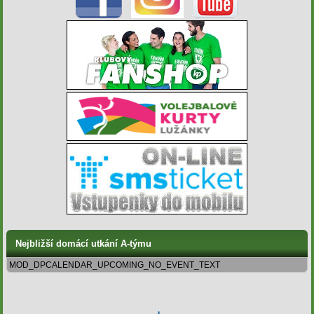
Nejbližší domácí utkání A-týmu
MOD_DPCALENDAR_UPCOMING_NO_EVENT_TEXT