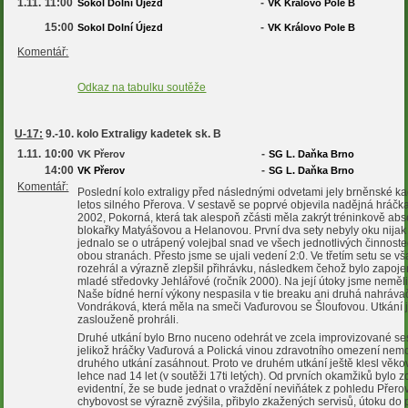
1.11.
11:00
-
Sokol Dolní Újezd
VK Královo Pole B
15:00
-
Sokol Dolní Újezd
VK Královo Pole B
Komentář:
Odkaz na tabulku soutěže
U-17:
9.-10. kolo Extraligy kadetek sk. B
1.11.
10:00
-
VK Přerov
SG L. Daňka Brno
14:00
-
VK Přerov
SG L. Daňka Brno
Komentář:
Poslední kolo extraligy před následnými odvetami jely brněnské k
letos silného Přerova. V sestavě se poprvé objevila nadějná hráčk
2002, Pokorná, která tak alespoň zčásti měla zakrýt tréninkově abse
blokařky Matyášovou a Helanovou. První dva sety nebyly oku nijak 
jednalo se o utrápený volejbal snad ve všech jednotlivých činnoste
obou stranách. Přesto jsme se ujali vedení 2:0. Ve třetím setu se v
rozehrál a výrazně zlepšil přihrávku, následkem čehož bylo zapoje
mladé středovky Jehlářové (ročník 2000). Na její útoky jsme neměl
Naše bídné herní výkony nespasila v tie breaku ani druhá nahráva
Vondráková, která měla na smeči Vaďurovou se Šloufovou. Utkání
zaslouženě prohráli.
Druhé utkání bylo Brno nuceno odehrát ve zcela improvizované se
jelikož hráčky Vaďurová a Polická vinou zdravotního omezení nem
druhého utkání zasáhnout. Proto ve druhém utkání ještě klesl věk
lehce nad 14 let (v soutěži 17ti letých). Od prvních okamžiků bylo z
evidentní, že se bude jednat o vraždění neviňátek z pohledu Přero
chybovost se výrazně zvýšila, přibylo zkažených servisů, útoku do 