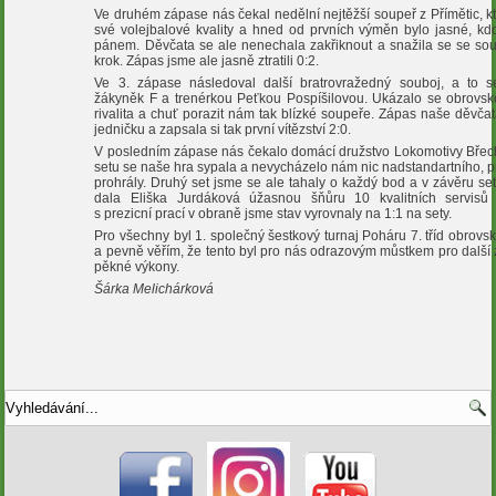
Ve druhém zápase nás čekal nedělní nejtěžší soupeř z Přímětic, k
své volejbalové kvality a hned od prvních výměn bylo jasné, kdo 
pánem. Děvčata se ale nenechala zakřiknout a snažila se se so
krok. Zápas jsme ale jasně ztratili 0:2.
Ve 3. zápase následoval další bratrovražedný souboj, a to s
žákyněk F a trenérkou Peťkou Pospíšilovou. Ukázalo se obrovsk
rivalita a chuť porazit nám tak blízké soupeře. Zápas naše děvča
jedničku a zapsala si tak první vítězství 2:0.
V posledním zápase nás čekalo domácí družstvo Lokomotivy Břecl
setu se naše hra sypala a nevycházelo nám nic nadstandartního, p
prohrály. Druhý set jsme se ale tahaly o každý bod a v závěru se
dala Eliška Jurdáková úžasnou šňůru 10 kvalitních servisů
s prezicní prací v obraně jsme stav vyrovnaly na 1:1 na sety.
Pro všechny byl 1. společný šestkový turnaj Poháru 7. tříd obrov
a pevně věřím, že tento byl pro nás odrazovým můstkem pro další 
pěkné výkony.
Šárka Melichárková