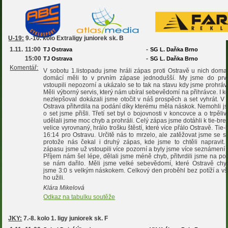
U-19:
9.-10. kolo Extraligy juniorek sk. B
1.11.
11:00
-
TJ Ostrava
SG L. Daňka Brno
15:00
-
TJ Ostrava
SG L. Daňka Brno
Komentář:
V sobotu 1.listopadu jsme hráli zápas proti Ostravě u nich doma.
domácí měli to v prvním zápase jednodušší. My jsme do prv
vstoupili nepozorní a ukázalo se to tak na stavu kdy jsme prohráv
Měli výborný servis, který nám ubíral sebevědomí na přihrávce. I k
nezlepšoval dokázali jsme otočit v náš prospěch a set vyhrát. V
Ostrava přitvrdila na podání díky kterému měla náskok. Nemohli j
o set jsme přišli. Třetí set byl o bojovnosti v koncovce a o trpěliv
udělali jsme moc chyb a prohráli. Celý zápas jsme dotáhli k tie-brea
velice vyrovnaný, hrálo trošku štěstí, které více přálo Ostravě. Tie-
16:14 pro Ostravu. Určitě nás to mrzelo, ale zatěžovat jsme se s
protože nás čekal i druhý zápas, kde jsme to chtěli napravit
zápasu jsme už vstoupili více pozorní a byly jsme více seznámení 
Příjem nám šel lépe, dělali jsme méně chyb, přitvrdili jsme na po
se nám dařilo. Měli jsme velké sebevědomí, které Ostravě chyb
jsme 3:0 s velkým náskokem. Celkový den proběhl bez potíží a vši
ho užili.
Klára Mikelová
Odkaz na tabulku soutěže
JKY:
7.-8. kolo 1. ligy juniorek sk. F