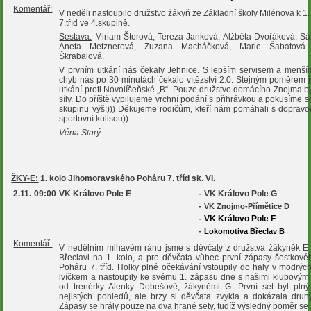
Komentář:
V neděli nastoupilo družstvo žákyň ze Základní školy Milénova k 1
7.tříd ve 4.skupině.
Sestava:
Miriam Štorová, Tereza Janková, Alžběta Dvořáková, S
Aneta Metznerová, Zuzana Macháčková, Marie Šabatová 
Škrabalová.
V prvním utkání nás čekaly Jehnice. S lepším servisem a menš
chyb nás po 30 minutách čekalo vítězství 2:0. Stejným poměrem js
utkání proti Novolíšeňské „B“. Pouze družstvo domácího Znojma b
síly. Do příště vypilujeme vrchní podání s přihrávkou a pokusíme s
skupinu výš:))) Děkujeme rodičům, kteří nám pomáhali s dopravou
sportovní kulisou))
Véna Starý
ŽKY-E:
1. kolo Jihomoravského Poháru 7. tříd sk. VI.
2.11.
09:00
VK Královo Pole E
-
VK Královo Pole G
-
VK Znojmo-Přímětice D
-
VK Královo Pole F
-
Lokomotiva Břeclav B
Komentář:
V nedělním mlhavém ránu jsme s děvčaty z družstva žákyněk E 
Břeclavi na 1. kolo, a pro děvčata vůbec první zápasy šestkovéh
Poháru 7. tříd. Holky plné očekávání vstoupily do haly v modrýc
lvíčkem a nastoupily ke svému 1. zápasu dne s našimi klubovým
od trenérky Alenky Dobešové, žákyněmi G. První set byl plný
nejistých pohledů, ale brzy si děvčata zvykla a dokázala druhý
Zápasy se hrály pouze na dva hrané sety, tudíž výsledný poměr se