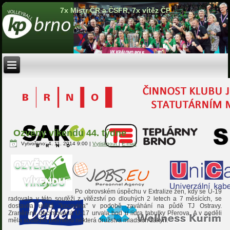
7x Mistr ČR a ČSFR, 7x vítěz ČP
Ozvěny víkendu 44. týdne
Vytvořeno: 4. 11. 2014 9:00
|
Vytisknout
|
E-mail
Po obrovském úspěchu v Extralize žen, kdy se U-19
radovala v této soutěži z vítězství po dlouhých 2 letech a 7 měsících, se
dostavila určitá "kocovina" v podobě zaváhání na půdě TJ Ostravy.
Zraněními decimovaná U-17 urvala bod u lídra tabulky Přerova. A v neděli
měla soutěžní premiéru některá družstva mladších žákyň.