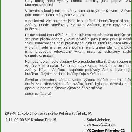
Celý turnaj naše výkony formou statistiky (také poprvé) za
Markéta Kopečná.
V prvním utkání jsme se střetly s chlapeckým družstvem. V úvo
nám moc nedařilo. Měly jsme zmatek
v postavení. Ale nakonec jsme to s našimi i trenérčinými silami
zvládly. Dobře smečovaly Květka s Adélkou, které byly nejvíc
hríčkami.
Druhé utkání bylo těžké. Kluci z Drásova na nás platili dobrým se
set jsme přesto odehrály velmi pěkně a jako jediné jsme je dokáz
Svou statečnost na hřišti projevily při vybírání útoků soupeře Anička
v prvním setu a v ne příliš podařeném druhém Ela K. na blok
jsme předvedly odevzdaný výkon, místy až ustrašený záslu
soupeřova podání.
Nejhezčí utkání celé skupiny bylo poslední utkání. Dívčí souboj 
vyhrály v tie breaku. Byl to napínavý zápas, který jsme po mnoh
zvládly. Kája s Aničkou úspěšně podávaly, Adélka byla nejlé
hráčkou . Nejvíce bodující hráčky Kája s Květkou.
Skvělou atmosféru zápasu vedle výkonu hráček podtrhli i fa
družstev a především naše lavička, která byla pro děvčata na hř
oporou a podtrhla týmový výkon celého družstva.
Marie Kašubová
ŽKY-M:
1. kolo Jihomoravského Poháru 7. tříd sk. IV.
2.11.
09:00
VK Královo Pole M
-
Sokol Jehnice
-
ZŠ Novolíšeňská B
-
VK Znojmo-Přímětice C2