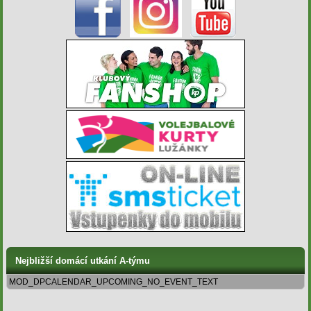
Nejbližší domácí utkání A-týmu
MOD_DPCALENDAR_UPCOMING_NO_EVENT_TEXT