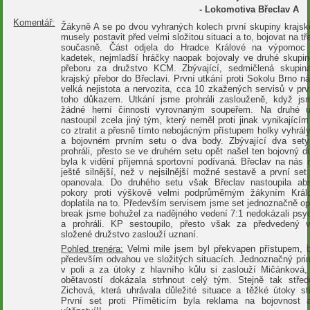
-
Lokomotiva Břeclav A
Komentář:
Žákyně A se po dvou vyhraných kolech první skupiny krajsk
musely postavit před velmi složitou situaci a to, bojovat na tř
současně. Část odjela do Hradce Králové na výpomoc v
kadetek, nejmladší hráčky naopak bojovaly ve druhé skupin
přeboru za družstvo KCM. Zbývající, sedmičlená skupin
krajský přebor do Břeclavi. První utkání proti Sokolu Brno n
velká nejistota a nervozita, cca 10 zkažených servisů v pr
toho důkazem. Utkání jsme prohráli zaslouženě, když js
žádné herní činnosti vyrovnaným soupeřem. Na druhé u
nastoupil zcela jiný tým, který neměl proti jinak vynikající
co ztratit a přesně tímto nebojácným přístupem holky vyhrá
a bojovném prvním setu o dva body. Zbývající dva sety
prohráli, přesto se ve druhém setu opět našel ten bojovný 
byla k vidění příjemná sportovní podívaná. Břeclav na nás 
ještě silnější, než v nejsilnější možné sestavě a první se
opanovala. Do druhého setu však Břeclav nastoupila ab
pokory proti výškově velmi podprůměrným žákyním Král
doplatila na to. Především servisem jsme set jednoznačně op
break jsme bohužel za nadějného vedení 7:1 nedokázali psyc
a prohráli. KP sestoupilo, přesto však za předvedený 
složené družstvo zaslouží uznaní.
Pohled trenéra:
Velmi mile jsem byl překvapen přístupem, b
především odvahou ve složitých situacích. Jednoznačný pri
v poli a za útoky z hlavního kůlu si zaslouží Mičánková, 
obětavostí dokázala strhnout celý tým. Stejně tak stře
Zichová, která uhrávala důležité situace a těžké útoky st
První set proti Příměticím byla reklama na bojovnost 