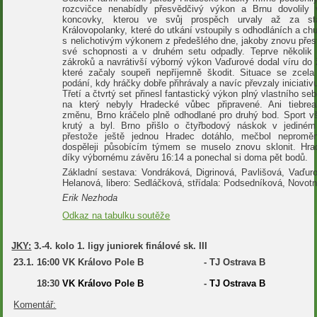
rozcvičce nenabídly přesvědčivý výkon a Brnu dovolily 
koncovky, kterou ve svůj prospěch urvaly až za st
Královopolanky, které do utkání vstoupily s odhodláních a chu
s nelichotivým výkonem z předešlého dne, jakoby znovu přest
své schopnosti a v druhém setu odpadly. Teprve několik
zákroků a navrátivší výborný výkon Vaďurové dodal víru do 
které začaly soupeři nepříjemně škodit. Situace se zcela 
podání, kdy hráčky dobře přihrávaly a navíc převzaly iniciativ
Třetí a čtvrtý set přinesl fantastický výkon plný vlastního se
na který nebyly Hradecké vůbec připravené. Ani tiebrea
změnu, Brno kráčelo plně odhodlané pro druhý bod. Sport v
krutý a byl. Brno přišlo o čtyřbodový náskok v jediném
přestože ještě jednou Hradec dotáhlo, mečbol neproměn
dospěleji působícím týmem se muselo znovu sklonit. Hrad
díky výbornému závěru 16:14 a ponechal si doma pět bodů.
Základní sestava: Vondráková, Digrinová, Pavlišová, Vaďuro
Helanová, libero: Sedláčková, střídala: Podsedníková, Novot
Erik Nezhoda
Odkaz na tabulku soutěže
JKY:
3.-4. kolo 1. ligy juniorek finálové sk. III
23.1.
16:00
VK Královo Pole B
-
TJ Ostrava B
18:30
VK Královo Pole B
-
TJ Ostrava B
Komentář: