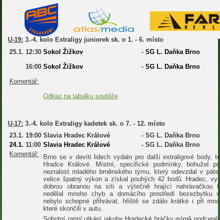
U-19:
3.-4. kolo Extraligy juniorek sk. o 1. - 6. místo
25.1.
12:30
Sokol Žižkov
-
SG L. Daňka Brno
16:00
Sokol Žižkov
-
SG L. Daňka Brno
Komentář:
Odkaz na tabulku soutěže
U-17:
3.-4. kolo Extraligy kadetek sk. o 7. - 12. místo
23.1.
19:00
Slavia Hradec Králové
-
SG L. Daňka Brno
24.1.
11:00
Slavia Hradec Králové
-
SG L. Daňka Brno
Komentář:
Brno se v devíti lidech vydalo pro další extraligové body, t
Hradce Králové. Místní, specifické podmínky, bohužel p
nezralost mladého brněnského týmu, který odevzdal v páte
velice špatný výkon a získal pouhých 42 bodů. Hradec, vyz
dobrou obranou na síti a výtečně hrající nahrávačkou 
nedělal mnoho chyb a domácího prostředí bezezbytku vy
nebylo schopné přihrávat, hřiště se zdálo krátké i při mno
které skončili v autu.
Sobotní ranní utkání jakoby Hradecké hráčky mírně podcenil