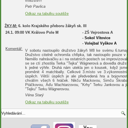
vítězství!!
Petr Pavlica
Odkaz na tabulku soutěže
ŽKY-M:
6. kolo Krajského přeboru žákyň sk. III
24.1.
09:00
VK Královo Pole M
-
ZŠ Vejrostova A
-
Sokol Vítovice
-
Volejbal Vyškov A
Komentář:
V sobotu nastoupilo družstvo žákyň M8 ke svému 6.turna
Družstvo citelně ochromila chřipka, tak nastoupilo pouze v
Nemělo nahrávačku a i na ostatních postech se improvizoval
se se ctí zhostila Terka "Tejka" Wágnerová a dovedla družs
k jedné výhře. Druhá nám utekla jen o kousek, když jsme
proměnit 4 matchbally. Celkové 3.místo ve 3.výkonnostní
úspěch. Větší úspěch je ale předvedená hra a bojovnost
chválím všech 6 hráček. Nikču Mackovou, Simču Škrabal
Ptáčkovou, Áďu Wachtarzovou, "Krhy" Terku Jankovou a j
"Tejku" Terku Wágnerovou.
Véna Starý
Odkaz na tabulku soutěže