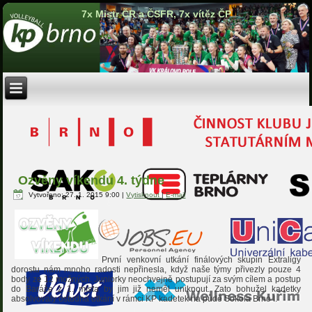
7x Mistr ČR a ČSFR, 7x vítěz ČP
Ozvěny víkendu 4. týdne
Vytvořeno: 27. 1. 2015 9:00
|
Vytisknout
|
E-mail
První venkovní utkání finálových skupin Extraligy
dorostu nám mnoho radosti nepřinesla, když naše týmy přivezly pouze 4
body ze 12 možných. Juniorky neochvejně postupují za svým cílem a postup
do Baráže z 1. místa by jim již neměl uniknout. Zato bohužel kadetky
absolvovaly ostudná utkání v rámci KP kadetek na půdě Sokola Brno I.