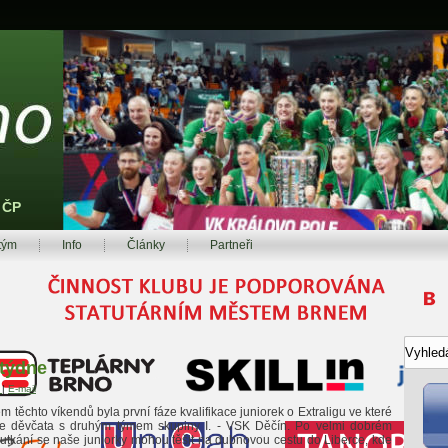
z ČP
tým
Info
Články
Partneři
 týdne
t
|
E-mail
 těchto víkendů byla první fáze kvalifikace juniorek o Extraligu ve které
še děvčata s druhým týmem skupiny I. - VSK Děčín. Po velmi dobrém
utkání se naše juniorky mohou těšit na dubnovou cestu do Liberce, kde