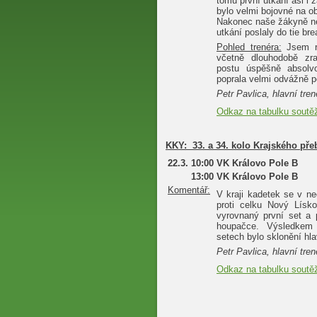
tomu první utkání asi i 
bylo velmi bojovné na o
Nakonec naše žákyně ne
utkání poslaly do tie bre
Pohled trenéra:
Jsem rá
včetně dlouhodobě zr
postu úspěšně absolv
poprala velmi odvážně 
Petr Pavlica, hlavní tren
Odkaz na tabulku soutě
KKY:
33. a 34. kolo Krajského pře
22.3.
10:00
VK Královo Pole B
13:00
VK Královo Pole B
Komentář:
V kraji kadetek se v ne
proti celku Nový Lísk
vyrovnaný první set a 
houpačce. Výsledkem 
setech bylo sklonění h
Petr Pavlica, hlavní tren
Odkaz na tabulku soutě