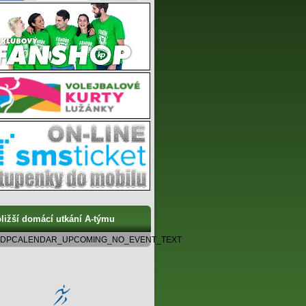
ližší domácí utkání A-týmu
DPCALENDAR_UPCOMING_NO_EVENT_TEXT