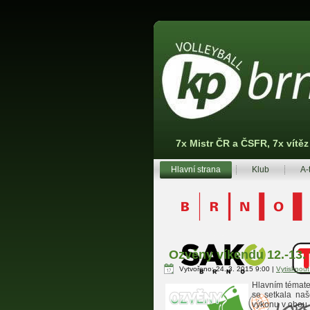
7x Mistr ČR a ČSFR, 7x vítě
Hlavní strana
Klub
A-
Ozvěny víkendu 12.-13.
Vytvořeno: 24. 3. 2015 9:00
|
Vytisknou
Hlavním tématem
se setkala na
výkonu v obou 