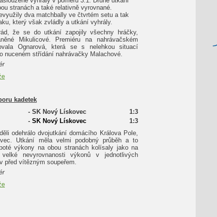
zaslouženě vyhrály v poměru 3:1. Druhé utkání
bou stranách a také relativně vyrovnané.
využily dva matchbally ve čtvrtém setu a tak
aku, který však zvládly a utkání vyhrály.
d, že se do utkání zapojily všechny hráčky,
aněné Mikulicové. Premiéru na nahrávačském
ovala Ognarová, která se s nelehkou situací
po nuceném střídání nahrávačky Malachové.
ér
že
boru kadetek
-
SK Nový Lískovec
1:3
-
SK Nový Lískovec
1:3
děli odehrálo dvojutkání domácího Králova Pole,
ovec. Utkání měla velmi podobný průběh a to
poté výkony na obou stranách kolísaly jako na
velké nevyrovnanosti výkonů v jednotlivých
lav před vítězným soupeřem.
ér
že