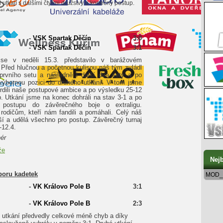
i utkají s dalšími čtyřmi družstvy o konečný postup.
-
VSK Spartak Děčín
3:0
-
VSK Spartak Děčín
3:1
se v neděli 15.3. představilo v barážovém
. Před hlučnou a početnou kulisou náš tým zvládl
prvního setu a následně i další dva sety a po
y výbornou pozici do druhého utkání. V tom jsme
rdili naše postupové ambice a po výsledku 25-12
p. Utkání jsme na konec dohráli na stav 3-1 a po
 postupu do závěrečného boje o extraligu.
rodičům, kteří nám fandili a pomáhali. Celý náš
ěší a udělá všechno pro postup. Závěrečný turnaj
-12.4.
nér
že
Nejb
boru kadetek
MOD_
-
VK Královo Pole B
3:1
-
VK Královo Pole B
2:3
 utkání předvedly celkové méně chyb a díky