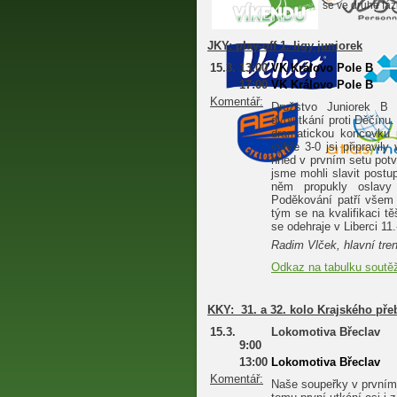
se ve druhé fáz
JKY:
play-off 1. ligy juniorek
15.3.
13:00
VK Královo Pole B
17:00
VK Královo Pole B
Komentář:
Družstvo Juniorek B 
dvojutkání proti Děčínu
dramatickou koncovku 
výhře 3-0 jsi připravil
hned v prvním setu potv
jsme mohli slavit postu
něm propukly oslavy
Poděkování patří všem 
tým se na kvalifikaci t
se odehraje v Liberci 11.
Radim Vlček, hlavní tre
Odkaz na tabulku soutě
KKY:
31. a 32. kolo Krajského pře
15.3.
Lokomotiva Břeclav
9:00
13:00
Lokomotiva Břeclav
Komentář:
Naše soupeřky v prvním