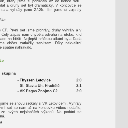
kok, který jsme si pohlídaly až do konce setu.
dal a druhý set byl dramatický. V koncovce se
hra a vyhrály jsme 27:25. Tím jsme si zajistily
čka
 ČP. První set jsme prohrály, druhý vyhrály a v
y. Celý zápas nám chyběla odvaha na útoku, klid
ace na hřišti. Nejlepší hráčkou utkání byla Dada
sme občas zatlačily servisem. Díky nekvalitní
e špatně nahrávalo.
ěže
I. skupina
-
Thyssen Letovice
2:0
-
Sl. Slavia Uh. Hradiště
2:1
-
VK Pegas Znojmo C2
2:0
 jsme se znovu setkaly s VK Letovicemi. Vyhrály
První set se nám až na koncovku vůbec nedařilo,
 ze svých nejslabších výkonů. Na podání se
ná.
ka