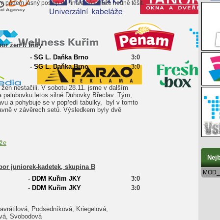
ím pádem jasný postup do finále nás může hodně těšit.
or žen I. třídy
-
SG L. Daňka Brno
3:0
-
SG L. Daňka Brno
3:0
 žen nestačili. V sobotu 28.11. jsme v dalším
na palubovku letos silné Duhovky Břeclav. Tým,
tavu a pohybuje se v popředí tabulky, byl v tomto
hlavně v závěrech setů. Výsledkem byly dvě
ěže
Nejb
ebor juniorek-kadetek, skupina B
MOD_
-
DDM Kuřim JKY
3:0
-
DDM Kuřim JKY
3:0
vrátilová, Podsedníková, Kriegelová,
vá, Svobodová