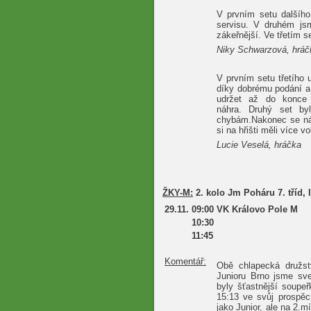
V prvním setu dalšího
servisu. V druhém js
zákeřnější. Ve třetím 
Niky Schwarzová, hráč
V prvním setu třetího 
díky dobrému podání a
udržet až do konce 
náhra.
Druhý set by
chybám.Nakonec se nám
si na hřišti měli více vo
Lucie Veselá, hráčka
ŽKY-M:
2. kolo Jm Poháru 7. tříd, 
29.11.
09:00
VK Královo Pole M
10:30
11:45
Komentář:
Obě chlapecká družst
Junioru Brno jsme sve
byly šťastnější soupe
15:13 ve svůj prospěc
jako Junior, ale na 2.