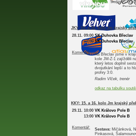
skupině ČP a t
JKY:
15. a 16. kolo Jm krajský přeb
28.11.
09:00
SK Duhovka Břeclav
13:00
SK Duhovka Břeclav
Komentář:
Na Břeclav jsme v kraji
kole JM-Z-1 zajížděli 
který letos doplnil ses
dvojutkání lepší a to 
prohry 3:0.
Radim Vlček, trenér
odkaz na tabulku sout
KKY:
15. a 16. kolo Jm krajský př
29.11.
10:00
VK Královo Pole B
13:00
VK Královo Pole B
Komentář:
Sestava:
Mičánková, Na
Pinkasová, Šalamouno