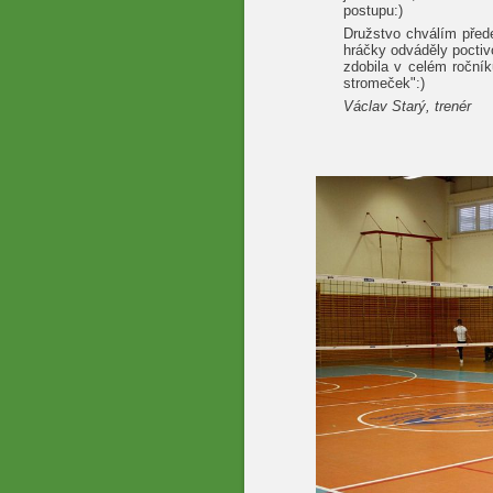
postupu:)
Družstvo chválím pře
hráčky odváděly poctivo
zdobila v celém ročník
stromeček":)
Václav Starý, trenér