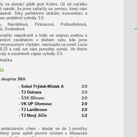
ily na domácí půdě proti Kuřimi. Už od začátku
 natolik, že jsme zatlačily na servisu, který nám
náskok. Díky perfektním útokům, koncentraci a
ez problémů vyhrály 3:0.
á, Navrátilová, Pinkasová, Podsedníková,
á, Svobodová
nažily nepodcenit a hrály se stejnou snahou a
enším zaváháním v druhém setu, kde jsme
m nevynuceným chybám, nastoupila na smeč Lucie
9:23 a celý set nám pomohla vyhrát. Ve třetím
ívaly a suverénně zápas vyhrály 3:0.
 hráčka
ěže
, skupina 3MA
-
Sokol Frýdek-Místek A
2:0
-
TJ Ostrava
2:0
-
ŠSK Bílovec
2:0
-
VK UP Olomouc
2:0
-
TJ Lanškroun
2:0
-
TJ Nový Jičín
1:2
s ambiciózním cílem - dostat se do 1.osmičky
, který jsme splnili prvním místem v Moravské