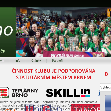
z ČP
tým
Info
Články
Partneři
ne
t
|
E-mail
utěže se ještě v tomto týdnu nerozběhly, tak veškěré dění obstarala
i krajských soutěží a žákyně A v Českém poháru. Ve zkratce lze zmínit,
kategorie tím uspěšnější. Také vítězství ŽKY-A v nejlepší moravské