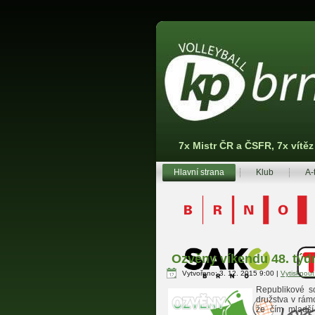
7x Mistr ČR a ČSFR, 7x vítě
Hlavní strana
Klub
A-
Ozvěny víkendu 48. týd
Vytvořeno: 3. 12. 2015 9:00
|
Vytisknou
Republikové so
družstva v rámc
že čím mladší 