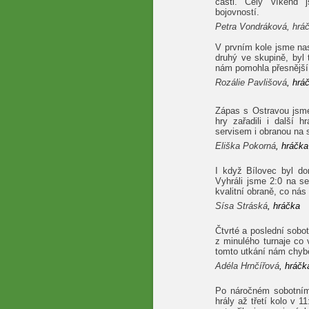
části. Celý víkend 
bojovností.
Petra Vondráková, hrá
V prvním kole jsme nas
druhý ve skupině, byl
nám pomohla přesnější p
Rozálie Pavlišová
, hrá
Zápas s Ostravou jsm
hry zařadili i další h
servisem i obranou na s
Eliška Pokorná
, hráčka
I když Bílovec byl do
Vyhráli jsme 2:0 na s
kvalitní obraně, co nás 
Sísa Stráská
, hráčka
Čtvrté a poslední sobo
z minulého turnaje co
tomto utkání nám chybě
Adéla Hrnčířová
, hráčk
Po náročném sobotním
hrály až třetí kolo v 1