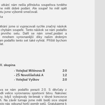
 utkání nám nešla přihrávka soupeřova tvrdého
me měli dobré podání. Ale soupeř ho měl opět
setu jsme výborně smečovali.
ka
utkání jsme si vypracovali rychle značný náskok
 chybám soupeře. Tento náskok se nám podařilo
prvního setu. Dařil se nám smeč,podání a
l mnohem vyrovnanější díky našim drobným
 podařilo tento set také vyhrát.
Příště bychom
lat.
IV. skupina
-
Volejbal Milénova B
2:0
-
ZŠ Novolíšeňská A
1:2
-
Volejbal Vyškov
2:0
va se nám podařilo porazit 2:0. S děvčaty z
dli velice vyrovnanou sportovní bitvu. Nakonec
řky, když vybojovaly tie-break v těsné koncovce
h. Na závěr turnaje jsme měli bodů sice stejně
místo nás odsunul horší poměr setů. Gratulujeme k