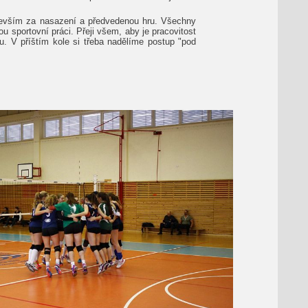
devším za nasazení a předvedenou hru. Všechny
u sportovní práci. Přeji všem, aby je pracovitost
u. V příštím kole si třeba nadělíme postup "pod