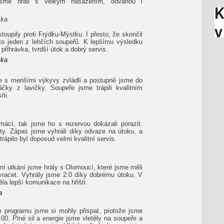
jsme hráli s velkým nasazením, odvahou i
čka
toupily proti Frýdku-Mýstku. I přesto, že skončil
 to jeden z lehčích soupeřů. K lepšímu výsledku
řihrávka, tvrdší útok a dobrý servis.
čka
e s menšími výkyvy zvládli a postupně jsme do
ráčky z lavičky. Soupeře jsme trápili kvalitním
íti.
mácí, tak jsme ho s rezervou dokázali porazit.
ety. Zápas jsme vyhráli díky odvaze na útoku, a
trápilo byl doposud velmi kvalitní servis.
tní utkání jsme hrály s Olomoucí, které jsme měli
 vracet. Vyhrály jsme 2:0 díky dobrému útoku. V
la lepší komunikace na hřišti.
a
 programu jsme si mohly přispat, protože jsme
1:00. Plné sil a energie jsme vletěly na soupeře a