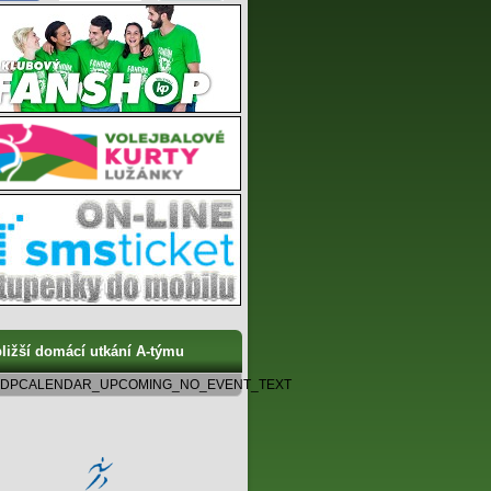
ližší domácí utkání A-týmu
DPCALENDAR_UPCOMING_NO_EVENT_TEXT