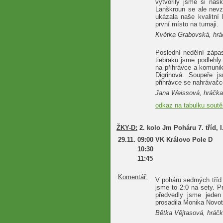
vytvořily jsme si nás
Lanškroun se ale nevz
ukázala naše kvalitní 
první místo na turnaji.
Květka Grabovská, hrá
Poslední nedělní zápas
tiebraku jsme podlehl
na přihrávce a komunik
Digrinová. Soupeře j
přihrávce se nahrávačc
Jana Weissová, hráčka
odkaz na tabulku sout
ŽKY-D:
2. kolo Jm Poháru 7. tříd, 
29.11.
09:00
VK Královo Pole D
10:30
11:45
Komentář:
V poháru sedmých tříd
jsme to 2:0 na sety. 
předvedly jsme jeden
prosadila Monika Novot
Bětka Vějtasová, hráč