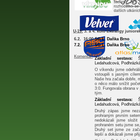
sadem". JKY s
rozhodčího se 
dalších utkáníc
U-19:
3. a 4. kolo Extraligy juniore
6.2.
16:00
SG L. Daňka Brno
7.2.
10:00
SG L. Daňka Brno
Komentář:
Základní sestava:
Šlo
Ledahudcová, Podhrázká 
O víkendu jsme odehráli
vstoupili s jasným cíle
Naše hra začala dobře, m
o něco málo snížit poče
3:0. Fungovala obrana v p
tým.
Základní sestava:
Šlo
Ledahudcová, Podhrázká 
Druhý zápas jsme nezač
prohraným prvním setem
nedokázali jsme složit
prohraném setu jsme se, 
Druhý set jsme ze začá
lepší a dokázali jsme při