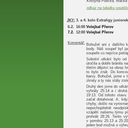
Kristýna Polická, hráčka
odkaz na tabulku soutěž
JKY:
3. a 4. kolo Extraligy juniore
6.2.
16:00
Volejbal Přerov
7.2.
12:00
Volejbal Přerov
Komentář:
Bohužel ani z dalšího k
body. Náš soupeř byl ja
soupeře co nejvíce potráp
Sobotní utkání bylo od
útočila a dobře bránila na
třetím dějství se obraz h
to bylo znát. Do konco
barvy. Bohužel, jsme v 
zkraty a ty nás stály zisk
Druhý den jsme do utkán
vyhrály 25:14 a i druh
19:13. Od tohoto stavu 
začal dotahovat. A, kdy
chyby, došlo na vyrovnan
nepochopitelně neodpí
vzápětí našemu týmu pí
prohráli 28:26. Tento v
v poměru 25:13 a 25:20
jeden bod možná o výhru 