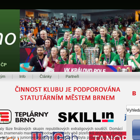
z ČP
tým
Info
Články
Partneři
e
t
|
E-mail
ly fáze finálových skupin republikových extraligových soutěží. Domácí
nás znamenalo maximální bodový zisk, kdy obě plzeňská družstva získala
sety, ale v juniorské kategorii obě utkání "nebyla procházkou řůžovým