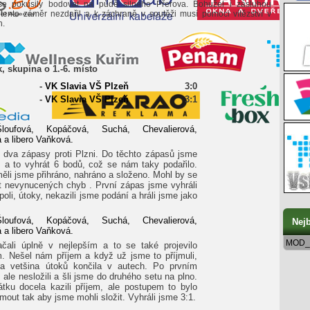
e pokusily bodovat na půdě silného Přerova. Bohužel i zásluhou
tento záměr nezdařil a k záchraně v soutěži musí pomoci vítězství v
h.
k, skupina o 1.-6. místo
-
VK Slavia VŠ Plzeň
3:0
-
VK Slavia VŠ Plzeň
3:1
ufová, Kopáčová, Suchá, Chevalierová,
a libero Vaňková.
 dva zápasy proti Plzni. Do těchto zápasů jsme
m a to vyhrát 6 bodů, což se nám taky podařilo.
ěli jsme přihráno, nahráno a složeno. Mohl by se
t nevynucených chyb . První zápas jsme vyhráli
oli, útoky, nekazili jsme podání a hráli jsme jako
ufová, Kopáčová, Suchá, Chevalierová,
Nejb
a libero Vaňková.
MOD_
ali úplně v nejlepším a to se také projevilo
. Nešel nám příjem a když už jsme to příjmuli,
 a vetšina útoků končila v autech. Po prvním
ale nesložili a šli jsme do druhého setu na plno.
tku docela kazili příjem, ale postupem to bylo
jmout tak aby jsme mohli složit. Vyhráli jsme 3:1.