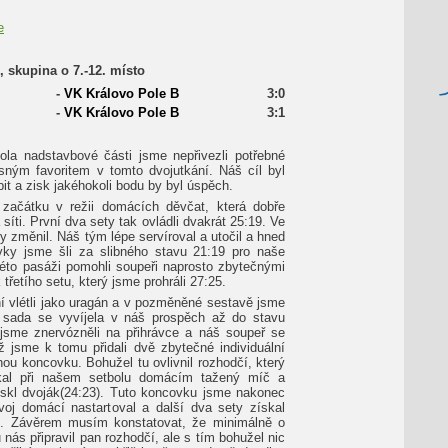
e
k, skupina o 7.-12. místo
-
VK Královo Pole B
3:0
-
VK Královo Pole B
3:1
ola nadstavbové části jsme nepřivezli potřebné
sným favoritem v tomto dvojutkání. Náš cíl byl
it a zisk jakéhokoli bodu by byl úspěch.
 začátku v režii domácích děvčat, která dobře
 síti. První dva sety tak ovládli dvakrát 25:19. Ve
ry změnil. Náš tým lépe servíroval a utočil a hned
vky jsme šli za slibného stavu 21:19 pro naše
této pasáži pomohli soupeři naprosto zbytečnými
 třetího setu, který jsme prohráli 27:25.
í vlétli jako uragán a v pozměněné sestavě jsme
á sada se vyvíjela v náš prospěch až do stavu
jsme znervózněli na přihrávce a náš soupeř se
ž jsme k tomu přidali dvě zbytečné individuální
ou koncovku. Bohužel tu ovlivnil rozhodčí, který
skal při našem setbolu domácím tažený míč a
skl dvoják(24:23). Tuto koncovku jsme nakonec
ývoj domácí nastartoval a další dva sety získal
. Závěrem musím konstatovat, že minimálně o
nás připravil pan rozhodčí, ale s tím bohužel nic