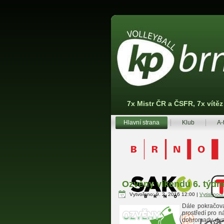
7x Mistr ČR a ČSFR, 7x vítě
Hlavní strana
Klub
A-
Ozvěny víkendu 6. týdn
Vytvořeno: 9. 2. 2016 12:00
|
Vytisknou
Dále pokračova
prostředí pro 
dohromady dva 