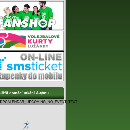
ližší domácí utkání A-týmu
DPCALENDAR_UPCOMING_NO_EVENT_TEXT