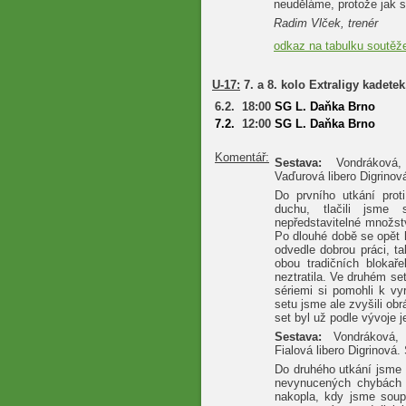
neuděláme, protože jak se
Radim Vlček, trenér
odkaz na tabulku soutěž
U-17:
7. a 8. kolo Extraligy kadete
6.2.
18:00
SG L. Daňka Brno
7.2.
12:00
SG L. Daňka Brno
Komentář:
Sestava:
Vondráková, 
Vaďurová libero Digrinov
Do prvního utkání prot
duchu, tlačili jsme 
nepředstavitelné množst
Po dlouhé době se opět 
odvedle dobrou práci, t
obou tradičních blokař
neztratila. Ve druhém se
sériemi si pomohli k v
setu jsme ale zvyšili ob
set byl už podle vývoje j
Sestava:
Vondráková, 
Fialová libero Digrinová
Do druhého utkání jsme 
nevynucených chybách j
nakopla, kdy jsme soup