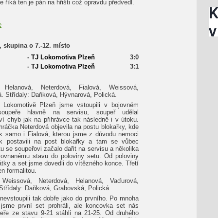
 říká ten je pán na hřišti což opravdu předvedl.
e
k, skupina o 7.-12. místo
-
TJ Lokomotiva Plzeň
3:0
-
TJ Lokomotiva Plzeň
3:1
Helanová, Neterdová, Fialová, Weissová,
á. Střídaly: Daňková, Hývnarová, Polická.
i Lokomotivě Plzeň jsme vstoupili v bojovném
soupeře hlavně na servisu, soupeř udělal
ví chyb jak na přihrávce tak následně i v útoku.
hráčka Neterdová objevila na postu blokařky, kde
ak samo i Fialová, kterou jsme z důvodu nemoci
ek postavili na post blokařky a tam se vůbec
tu se soupeřovi začalo dařit na servisu a několika
yrovnanému stavu do poloviny setu. Od poloviny
rátky a set jsme dovedli do vítězného konce. Třetí
en formalitou.
Weissová, Neterdová, Helanová, Vaďurová,
. Střídaly: Daňková, Grabovská, Polická.
nevstoupili tak dobře jako do prvního. Po mnoha
sme první set prohráli, ale koncovka set nás
eře ze stavu 9-21 stáhli na 21-25. Od druhého