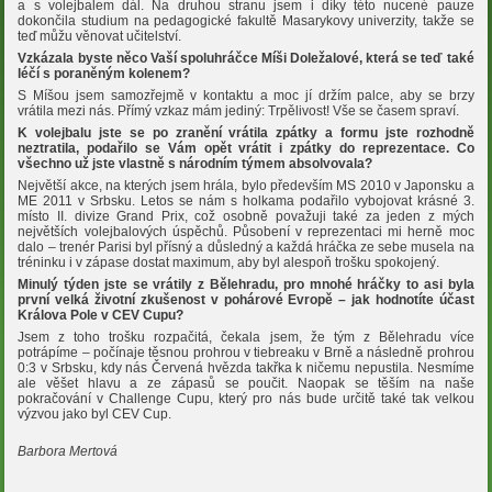
a s volejbalem dál. Na druhou stranu jsem i díky této nucené pauze
dokončila studium na pedagogické fakultě Masarykovy univerzity, takže se
teď můžu věnovat učitelství.
Vzkázala byste něco Vaší spoluhráčce Míši Doležalové, která se teď také
léčí s poraněným kolenem?
S Míšou jsem samozřejmě v kontaktu a moc jí držím palce, aby se brzy
vrátila mezi nás. Přímý vzkaz mám jediný: Trpělivost! Vše se časem spraví.
K volejbalu jste se po zranění vrátila zpátky a formu jste rozhodně
neztratila, podařilo se Vám opět vrátit i zpátky do reprezentace. Co
všechno už jste vlastně s národním týmem absolvovala?
Největší akce, na kterých jsem hrála, bylo především MS 2010 v Japonsku a
ME 2011 v Srbsku. Letos se nám s holkama podařilo vybojovat krásné 3.
místo II. divize Grand Prix, což osobně považuji také za jeden z mých
největších volejbalových úspěchů. Působení v reprezentaci mi herně moc
dalo – trenér Parisi byl přísný a důsledný a každá hráčka ze sebe musela na
tréninku i v zápase dostat maximum, aby byl alespoň trošku spokojený.
Minulý týden jste se vrátily z Bělehradu, pro mnohé hráčky to asi byla
první velká životní zkušenost v pohárové Evropě – jak hodnotíte účast
Králova Pole v CEV Cupu?
Jsem z toho trošku rozpačitá, čekala jsem, že tým z Bělehradu více
potrápíme – počínaje těsnou prohrou v tiebreaku v Brně a následně prohrou
0:3 v Srbsku, kdy nás Červená hvězda takřka k ničemu nepustila. Nesmíme
ale věšet hlavu a ze zápasů se poučit. Naopak se těším na naše
pokračování v Challenge Cupu, který pro nás bude určitě také tak velkou
výzvou jako byl CEV Cup.
Barbora Mertová