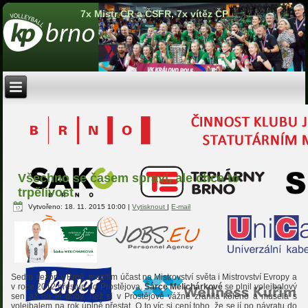
7x Mistr ČR a ČSFR, 7x vítěz ČP
Všechno se časem spraví, ale chce to
trpělivost
Vytvořeno: 18. 11. 2015 10:00
|
Vytisknout
|
E-mail
Sedm sezón v Brně, mezitím účast na Mistrovství světa i Mistrovství Evropy a
v roce 2012 přestup do Prostějova.
Šárce Melichárkové
se plnil volejbalový
sen až do té doby, než si v Prostějově vážně zranila koleno a musela s
volejbalem na rok úplně přestat. O to víc si cení toho, že se jí po návratu do