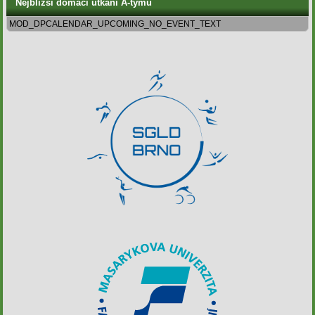
Nejbližší domácí utkání A-týmu
MOD_DPCALENDAR_UPCOMING_NO_EVENT_TEXT