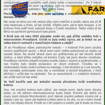
volejbalového světa podařilo opět získat místo v reprezentaci: „Po 3 letech
zápolení se zraněním jsem se dostala zpět na mezinárodní úroveň, což je
pro mě tou největší satisfakcí,“ říká 25letá Šárka.
Pocházíte ze Zlína, kde jste také začínala s volejbalem. Jak jste se
dostala do Brna?
Má cesta do Brna pro mě nebyla díky mým rodičům a sestře, která zde již tři
roky studovala a hrála, až tak složitá. Věděla jsem, jak to tady funguje, a že
Královo Pole patří mezi nejlepší kluby v České republice. Takže volba jít do
Brna na sportovní gymnázium byla jasná.
V Brně jste od roku 2005 působila sedm let, pak přišla nabídka hrát v
mistrovském Prostějově. Určitě to byla velká výzva, ale je lehké se po
tolika letech rozloučit s mateřským klubem a odejít?
Jít do Prostějova vůbec jednoduché nebylo – v Králově Poli jsem prožila
mnoho úspěšných sezón, v Brně jsem navíc chtěla pokračovat ve studiu na
vysoké škole. Na druhé straně jsem asi potřebovala po tak dlouhé době
změnu, a když přišla nabídka od trenéra Čady, tak jsem dlouho neváhala.
Prostějovu nemohu odepřít vysokou kvalitu kádru i zázemí a profesionalitu, o
nás hráčky bylo skvěle postaráno ve všech směrech. Člověku se v
mistrovském klubu změní pohled na extraligu. Celé družstvo je v roli favorita,
kdy neustále potvrzujete svou sílu a nemůžete si dovolit klopýtnutí, s čímž
přichází i určitý tlak na výsledek. Ten je samozřejmě i v ostatních klubech,
ale určitě není až tak velký.
Ve Vaší kariéře pak ale bohužel nastala přestávka kvůli zraněnému
kolenu.
Ano, mé zranění kolena bylo vážné, ale nebylo první, takže jsem zhruba
tušila, co mě během rekonvalescence bude čekat. Prvních pár týdnů od
úrazu jsem strávila filozofováním, proč takové zranění potkalo zrovna mě a
ukáplo i pár slz. Jsem ale trpělivá a řekla jsem si, že vše, co se v mém životě
děje, má nějaký důvod. Prostě se s tím poperu a uvidím, jak to bude se mnou