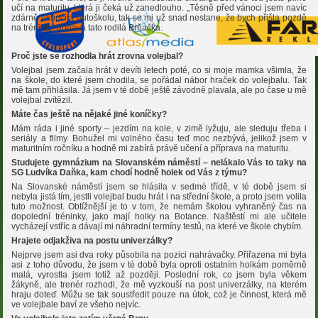
učí na maturitu, která ji čeká už zanedlouho. „Těsně před vánoci jsem navíc
zdárně ukončila autoškolu, tak se mi už snad nestane, že bych přišla pozdě
na trénink,“ dodává tato rodilá Brňačka.
Proč jste se rozhodla hrát zrovna volejbal?
Volejbal jsem začala hrát v devíti letech poté, co si moje mamka všimla, že
na škole, do které jsem chodila, se pořádal nábor hraček do volejbalu. Tak
mě tam přihlásila. Já jsem v té době ještě závodně plavala, ale po čase u mě
volejbal zvítězil.
Máte čas ještě na nějaké jiné koníčky?
Mám ráda i jiné sporty – jezdím na kole, v zimě lyžuju, ale sleduju třeba i
seriály a filmy. Bohužel mi volného času teď moc nezbývá, jelikož jsem v
maturitním ročníku a hodně mi zabírá právě učení a příprava na maturitu.
Studujete gymnázium na Slovanském náměstí – nelákalo Vás to taky na
SG Ludvíka Daňka, kam chodí hodně holek od Vás z týmu?
Na Slovanské náměstí jsem se hlásila v sedmé třídě, v té době jsem si
nebyla jistá tím, jestli volejbal budu hrát i na střední škole, a proto jsem volila
tuto možnost. Obtížnější je to v tom, že nemám školou vyhraněný čas na
dopolední tréninky, jako mají holky na Botance. Naštěstí mi ale učitele
vycházejí vstříc a dávají mi náhradní termíny testů, na které ve škole chybím.
Hrajete odjakživa na postu univerzálky?
Nejprve jsem asi dva roky působila na pozici nahrávačky. Přiřazena mi byla
asi z toho důvodu, že jsem v té době byla oproti ostatním holkám poměrně
malá, vyrostla jsem totiž až později. Poslední rok, co jsem byla věkem
žákyně, ale trenér rozhodl, že mě vyzkouší na post univerzálky, na kterém
hraju doteď. Můžu se tak soustředit pouze na útok, což je činnost, která mě
ve volejbale baví ze všeho nejvíc.