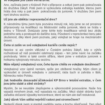
Ve volejbale jste zatím věrná Brnu.
Ano, začínala jsem v Králově Poli v přípravce a odtud jsem pak pokračovala
do družstva žákyň. Poté jsem si vyzkoušela extraligu kadetek, kterou jsem
hrála dva roky a pak jsem pokračovala do juniorek. V družstvu žen jsem
nyní druhou sezónu.
Už jste ale oblékla i reprezentační dres?
K národnímu týmu jsem byla pozvána minulý rok, kdy jsme se od prosince
připravovaly na kvalifikaci na Mistrovství světa juniorek, která se hrála v
lednu v Tišnově. Dokázaly jsme tohle kolo kvalifikace vyhrát bez ztráty
jediného setu a postoupit do dalšího kola. Působení v reprezentaci beru jako
zkušenost, díky které jsem poznala, jaký volejbal se hraje na mezinárodní
úrovni.
Čeho si zatím ve své volejbalové kariéře ceníte nejvíc?
Nejvíce si asi cením vítězství v Českém poháru žákyň, kdy o výhře
rozhodoval až náš poslední odehraný zápas – ten jsme navíc na začátku
prohrávaly. Velmi si také cením stříbra, které jsme v extralize juniorek s
holkama vybojovaly minulou sezónu.
Máte nějaký volejbalový vzor, čeho byste chtěla ve volejbale dosáhnout?
Volejbalový vzor úplně nemám, spíše jen oblíbené hračky. Mým cílem je
vyzkoušet si úroveň volejbalu v zahraničí, ráda bych si zahrála v Itálii,
Německu nebo Polsku.
Jak hodnotíte dosavadní účinkování KP Brno v letošní extralize, v čem
jsou jeho slabé a silné stránky?
Myslím, že se neustále zlepšujeme a výkonnostně posouváme. Naše hra
vypadá mnohem jinak, než vypadala na začátku. Mezi slabé stránky bych
zařadila občasné výpadky koncentrace, které se nám ale daří redukovat.
Jaký dárek Vám udělal největší radost pod stromečkem?
Nejlepší dárek jsem si vlastně nadělila sama a trochu předčasně. Den před