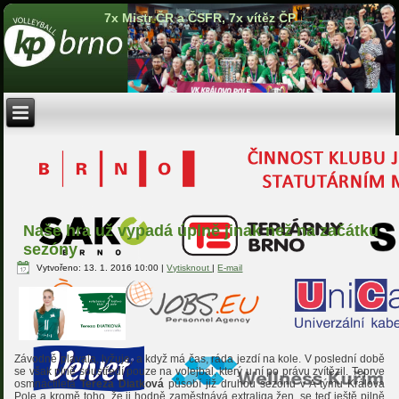
7x Mistr ČR a ČSFR, 7x vítěz ČP
Naše hra už vypadá úplně jinak než na začátku
sezóny
Vytvořeno: 13. 1. 2016 10:00
|
Vytisknout
|
E-mail
Závodně plavala, lyžuje, a když má čas, ráda jezdí na kole. V poslední době
se však plně soustředí pouze na volejbal, který u ní po právu zvítězil. Teprve
osmnáctiletá
Tereza Diatková
působí již druhou sezónu v A-týmu Králova
Pole a kromě toho, že ji hodně zaměstnává extraliga žen, se teď ještě pilně