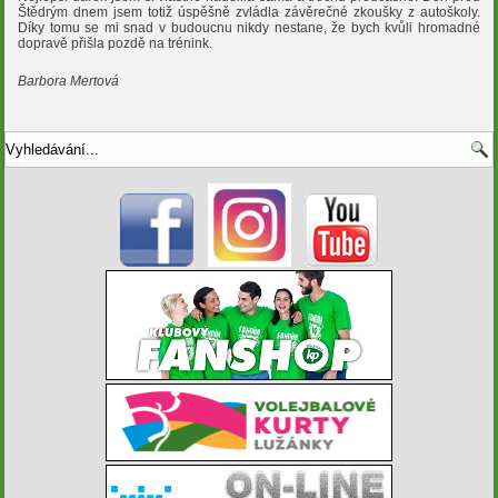
Štědrým dnem jsem totiž úspěšně zvládla závěrečné zkoušky z autoškoly.
Díky tomu se mi snad v budoucnu nikdy nestane, že bych kvůli hromadné
dopravě přišla pozdě na trénink.
Barbora Mertová