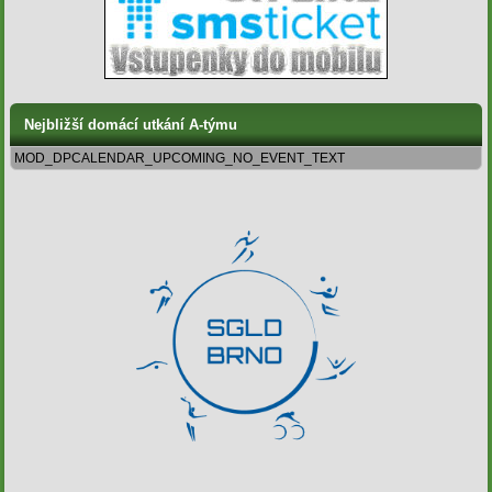
Nejbližší domácí utkání A-týmu
MOD_DPCALENDAR_UPCOMING_NO_EVENT_TEXT