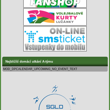
Nejbližší domácí utkání A-týmu
MOD_DPCALENDAR_UPCOMING_NO_EVENT_TEXT