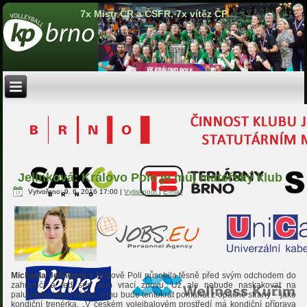
7x Mistr ČR a ČSFR, 7x vítěz ČP
Jelínková: Královo Pole je můj mateřský klub
Vytvořeno: 9. 6. 2016 17:00
|
Vytisknout
|
E-mail
Michaela Jelínková
v Králově Poli působila těsně před svým odchodem do
zahraničí a teď ses sem vrací znovu. Už ale nebude naskakovat na
palubovku jako hráčka, týmu bude tentokrát pomáhat z opačné strany – jako
kondiční trenérka. „V českém volejbalovém prostředí má kondiční příprava