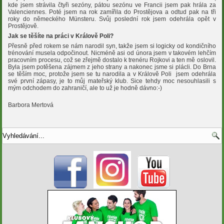
kde jsem strávila čtyři sezóny, pátou sezónu ve Francii jsem pak hrála za
Valenciennes. Poté jsem na rok zamířila do Prostějova a odtud pak na tři
roky do německého Münsteru. Svůj poslední rok jsem odehrála opět v
Prostějově.
Jak se těšíte na práci v Králově Poli?
Přesně před rokem se nám narodil syn, takže jsem si logicky od kondičního
trénování musela odpočinout. Nicméně asi od února jsem v takovém lehčím
pracovním procesu, což se zřejmě dostalo k trenéru Rojkovi a ten mě oslovil.
Byla jsem potěšena zájmem z jeho strany a nakonec jsme si plácli. Do Brna
se těším moc, protože jsem se tu narodila a v Králově Poli jsem odehrála
své první zápasy, je to můj mateřský klub. Sice tehdy moc nesouhlasili s
mým odchodem do zahraničí, ale to už je hodně dávno:-)
Barbora Mertová