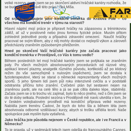
velké rezervy, proto jsem se po skončení aktivní hráčské kariéry rozhodla, že
se budu věnovat právě této práci,“ říká Míša.
Od srpna nastupujete jako kondiční trenérka do Králova Pole – co
všechno má kondiční trenér v týmu na starosti?
Hlavní náplní mojí práce je připravit hráčky na zápasovou a tréninkovou
zátěž, ať už v posilovně nebo jinou formou fyzické práce. Musím přitom
zohlednit jednotlivé posty a případná zdravotní omezení. Naučit hráčky
pracovat se svým tělem, aby z něj mohly dostat co nejlepší výkon a zároveň
předcházely zraněním způsobeným přetížením.
Hned po skončení Vaší hráčské kariéry jste začala pracovat jako
kondiční trenérka v Prostějově, co Vás k tomu vedlo?
Během posledních let mojí hráčské kariéry jsem se potýkala se zraněním
paty. Po všech možných absolvovaných procedurách od rázové vlny,
aplikací krevní plazmy, analgetik různého původu, kortikoidů až po klidový
režim (to vše samozřejmě s nulovým úspěchem), jsem se dostala k
fyzioterapeutovi, který se staral o německé reprezentanty všech možných
sportů. S jeho týmem lidí jsem půl roku intenzivně cvičila a v podstatě
odstranila příčinu toho zranění. Cvičební plán byl sestaven nejen na
zraněnou partii, ale na celé tělo a já se pak cítila daleko lépe, stabilněji.
Začala jsem se o to trochu víc zajímat, bylo to něco jiného, než s čím jsem se
do té doby setkala. Poslední sezóna v Prostějově mě navíc utvrdila v tom, že
v českém volejbalovém prostředí má kondiční příprava velké rezervy.
Nabídla jsem trenéru Čadovi, že bych do toho šla a během léta jsem
absolvovala odborné vzdělávací kurzy, abych si trošku utřídila teorii. Naše
spolupráce pak myslím byla vydařená.
Jako hráčka jste působila nejenom v České republice, ale i ve Francii a v
Německu?
To je pravda, už v sedmnácti letech jsem odešla do francouzského Cannes,