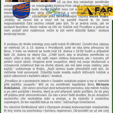
Už za dva dny odstartuje semifinále
extraligy, ve kterém se volejbalistky Králova Pole utkají s Prostějovem. „Náš
soupeř je favorit a bude muset potvrdit svou roli a své cíle. My uděláme
maximum pro to, aby série byla důstojná a vyrovnaná, a abychom se
pokusili překvapit,“ zdůrazňuje před semifinálovými zápasy
Marek Rojko
.
„Hráčky se nesmí bát a musí mít na paměti hlavně to, že jsme
nejpodstatnější část sezóny zvládli jako tým. To je jediná cesta, jak se
postavit favoritovi. Navíc máme ve hře víc hráček než Prostějov a pokud se
nám podaří sérii natáhnout, může to být velmi důležitý faktor,“ dodává
brněnský trenér.
K postupu do finále extraligy jsou opět nutná tři vítězství. Úvodní dva zápasy
se odehrají 14. a 15. dubna v Prostějově, poté se oba týmy přesunou do
Brna. V hale na Vodově se bude hrát 19. dubna v 18:00 hodin a případně
také 20. dubna ve stejný čas. „Chtěl bych, aby si družstvo semifinále co
nejvíc užilo a dalo do něj opět nejen velikou bojovnost, ale i rozvahu při
plnění svých úkolů. Hrajeme proti soupeřovi, který má svoje zkušenosti a
schopnosti zvládnout tlak na druhé straně, ale má také svoje slabiny, jako
každý,“ uvědomuje si Rojko. „Naší úlohou bude přesvědčit celý tým, že
můžeme hrát vyrovnaně. Důležitá bude kvalita našich klíčových hráček a
jejich výkonnost v každém utkání,“ dodává.
„Prostějov je v posledních letech v českém volejbale pojem a my si nemohli
přát lepšího soupeře,“ těší se na semifinále kapitánka Brna
Michaela
Doležalová
. „Od vánoc prochází dost turbulentní periodou, kdy měnili hráčky
a po sérii porážek i trenéra, který je umí připravit, takže počítám, že do play
off půjdou plně zkoncentrovaní. Za nás v první řadě doufám, že po dosažení
sezónního cíle neztratíme elán a energii, a že nedošlo k osobnímu
uspokojení, že ten největší tlak je za námi,“ zdůrazňuje Doležalová.
Po náročné čtvrtfinálové sérii s Olympem dostaly královopolské volejbalistky
tři dny volna na psychickou i fyzickou regeneraci. Od pondělí se už ale celý