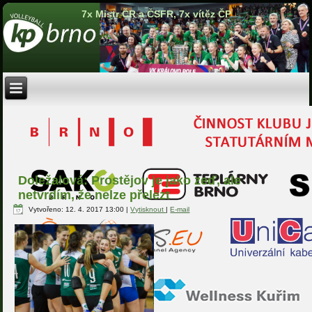
7x Mistr ČR a ČSFR, 7x vítěz ČP
Doležalová: Prostějov je jako zeď, ale
netvrdím, že nelze přelézt
Vytvořeno: 12. 4. 2017 13:00
|
Vytisknout
|
E-mail