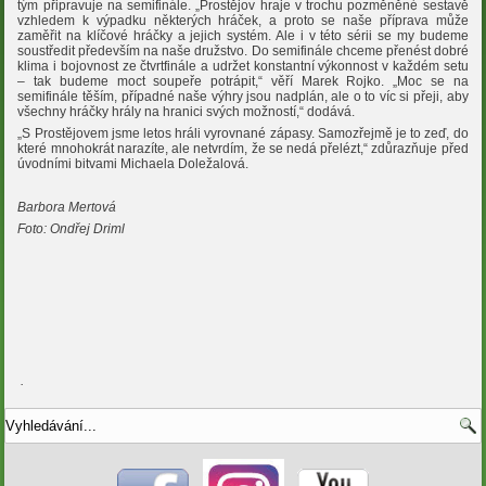
tým připravuje na semifinále. „Prostějov hraje v trochu pozměněné sestavě
vzhledem k výpadku některých hráček, a proto se naše příprava může
zaměřit na klíčové hráčky a jejich systém. Ale i v této sérii se my budeme
soustředit především na naše družstvo. Do semifinále chceme přenést dobré
klima i bojovnost ze čtvrtfinále a udržet konstantní výkonnost v každém setu
– tak budeme moct soupeře potrápit,“ věří Marek Rojko. „Moc se na
semifinále těším, případné naše výhry jsou nadplán, ale o to víc si přeji, aby
všechny hráčky hrály na hranici svých možností,“ dodává.
„S Prostějovem jsme letos hráli vyrovnané zápasy. Samozřejmě je to zeď, do
které mnohokrát narazíte, ale netvrdím, že se nedá přelézt,“ zdůrazňuje před
úvodními bitvami Michaela Doležalová.
Barbora Mertová
Foto: Ondřej Driml
.