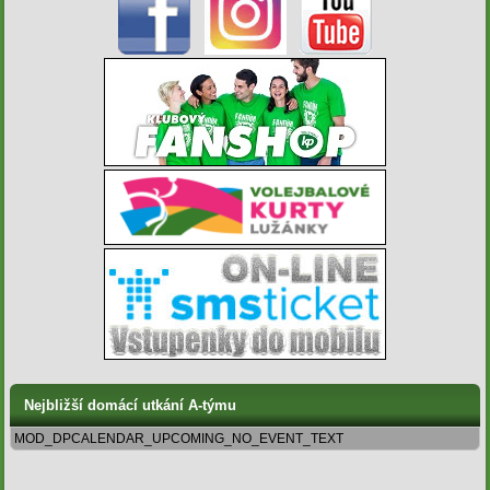
Nejbližší domácí utkání A-týmu
MOD_DPCALENDAR_UPCOMING_NO_EVENT_TEXT