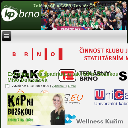
7x Mistr ČR a ČSFR, 7x vítěz ČP
Extraliga je na spadnutí, a tak KáPni Božskou
Míšo Doležalová
Vytvořeno: 4. 10. 2017 8:00
|
Vytisknout
|
E-mail