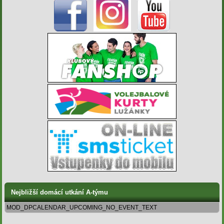
Nejbližší domácí utkání A-týmu
MOD_DPCALENDAR_UPCOMING_NO_EVENT_TEXT