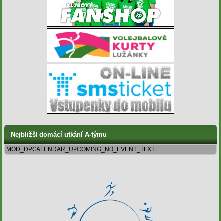
Nejbližší domácí utkání A-týmu
MOD_DPCALENDAR_UPCOMING_NO_EVENT_TEXT