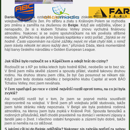
Daniela Digrinová
ozdobila i letošní sezónu ziskem medaile z nejvyšší
volejbalové soutěže žen. Po stříbru a zlatu s Královým Polem se rozhodla
pro změnu a zamířila na zkušenou do
Belgie
. Když ale odjížděla, vůbec ji
nenapadlo, že si s klubem Tchalou Volley znovu vychutná finálovou
atmosféru. Nakonec si se svými spoluhráčkami na krk pověsila stříbrné
medaile. KáPéčko má ale jeho bývalá kapitánka v srdci pořád:
„Stýská se mi
hodně. Často vzpomínám na různé zážitky, nejvíc mi však chybí lidé, s nimiž
jsem trávila několik let skoro každý den,“
přiznává Dáda, která momentálně
hájí barvy českého nároďáku v Golden European League.
Jak těžké bylo rozloučit se s Kápéčkem a odejít hrát do ciziny?
Rozloučit se s KP po tolika letech bylo hodně těžké, neobešlo se to bez slz.
V Brně jsem měla skvělé zázemí a spoustu přátel, vlastně takovou druhou
rodinu. Na druhou stranu jsem cítila, že byl čas posunout se někam dál.
Když jsem tedy dostala nabídku z belgického klubu Capital at work BÀO
Tchalou Volley, moc jsem neváhala.
V čem spatřuješ po roce v cizině největší rozdíl oproti tomu, na co jsi byla
zvyklá?
Asi největší rozdíl byl v tom, že jsem se poprvé mohla soustředit
stoprocentně na volejbal. V Brně jsem při volejbalu ještě studovala, takže
jsem tuhle stránku nikdy nepoznala. V Belgii ale byla podobná rodinná
atmosféra, na kterou jsem byla zvyklá v Králově Poli. Spousta fanoušků a
rodinných příslušníků, kteří chodili pravidelně na domácí i venkovní zápasy a
fandili jako o život. I všechno ostatní fungovalo a zázemí bylo dobré, takže
jsem si neměla na co stěžovat.
S jakými cíli jsi do Belgie odjížděla? Nakonec sis zahrála potřetí za sebou