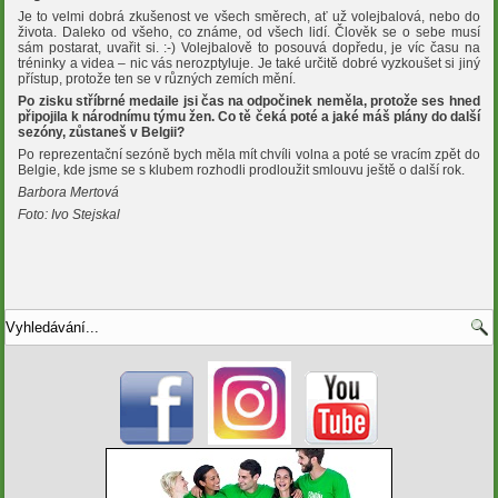
Je to velmi dobrá zkušenost ve všech směrech, ať už volejbalová, nebo do
života. Daleko od všeho, co známe, od všech lidí. Člověk se o sebe musí
sám postarat, uvařit si. :-) Volejbalově to posouvá dopředu, je víc času na
tréninky a videa – nic vás nerozptyluje. Je také určitě dobré vyzkoušet si jiný
přístup, protože ten se v různých zemích mění.
Po zisku stříbrné medaile jsi čas na odpočinek neměla, protože ses hned
připojila k národnímu týmu žen. Co tě čeká poté a jaké máš plány do další
sezóny, zůstaneš v Belgii?
Po reprezentační sezóně bych měla mít chvíli volna a poté se vracím zpět do
Belgie, kde jsme se s klubem rozhodli prodloužit smlouvu ještě o další rok.
Barbora Mertová
Foto: Ivo Stejskal