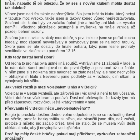
finále, napadlo tě při odjezdu, že by ses s novým klubem mohla dostat
tak daleko?
Vůbec jsem nad tím takhle nepřemýšlela. Šla jsem hrát do klubu, který nebyl
v tabulce moc vysoko, takže jsem si takový konec vůbec nepředstavovala.
Sezónní cíle klubu byly ze začátku úplně jiné a hráčky ani klub tak vysoko
nemířili. Všechno přicházelo postupně a myšlenka na finále vznikla až
později během sezóny.
Sezónu jsme navíc nezačaly moc dobře, v prvním kole jsme se pořád trochu
hledaly, moc zápasů nevyhrávaly a pohybovaly jsme se na konci tabulky.
Skoro jsme se ale dostaly do finále poháru, když jsme těsně prohrály
semifinále ve zlatém setu poměrem 13:15.
Kdy tedy nastal herní zlom?
Od ledna to pro nás byla úplně jiná soutěž. Vyhrály jsme 11 zápasů v řadě, a
to nám dalo šanci probojovat se do první čtyřky a postupně až do finále.
V něm jsme si s holkama sice nakonec na zlato nesáhly, ale moc nechybělo
– obhájkyním titulu z Beverenu jsme podlehly až v rozhodujícím utkání, a
vybojovaly tak stříbro.
Jak velký rozdíl je mezi volejbalem u nás a v Belgii?
Volejbal je v Belgii rychlejší, ale zároveň se i víc ulívá a není to tak učesané.
Velmi dobře se však brání a podává. Dost mě překvapilo, že každý tým má
před zápasovou rozcvičkou ještě krátký trénink v hale.
Překvapilo tě v Belgii i něco „nevolejbalového“?
Belgie je proslulá deštěm. Jedno volné odpoledne jsme se rozhodli grilovat
na střeše, protože hezky svítilo sluníčko, ale skončili jsme dřív, než začali,
protože z ničeho nic začalo pršet. Také se stalo, že se musela kvůli dešti
obkládat hala, aby ji nevytopila vedlejší řeka.
Proč by měly české hráčky, pokud mají příležitost, vyzkoušet zahraniční
angažmá?