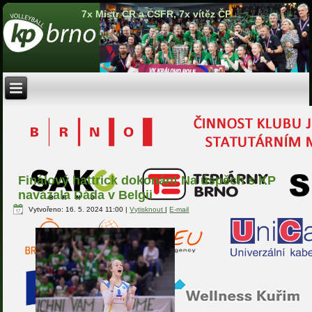
7x Mistr ČR a ČSFR, 7x vítěz ČP
Finálový hattrick dokonán! Na úspěch s KP
navázala Dáda v Belgii
Vytvořeno: 16. 5. 2024 11:00
|
Vytisknout
|
E-mail