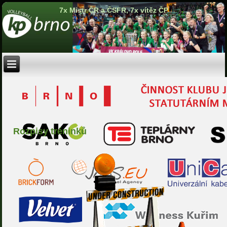
7x Mistr ČR a ČSFR, 7x vítěz ČP
Rozpisy tréninků