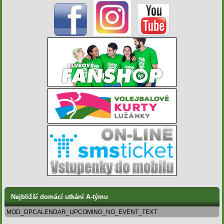
Nejbližší domácí utkání A-týmu
MOD_DPCALENDAR_UPCOMING_NO_EVENT_TEXT