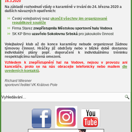
16.3.2020
Na základě rozhodnutí vlády o karanténě v trvání do 24. března 2020 a
dalších návazných opatřeních:
Český volejbalový svaz
ukončil všechny jim organizované
republikové soutěže
Firma Starez
znepřístupnila Městskou sportovní halu Vodova
SK KP Brno
uzavřelo Sokolovnu Srbská
pro jakoukoliv činnost
Volejbalový klub až do konce karantény nebude organizovat žádnou
týmovou činnost. Hráčky již obdržely nebo v blízké době dostanou
individuální plány popř. doporučení k individuálnímu tréninku
respektujícímu nařízená omezení.
Vzhledem k znepřístupnění hal na Vodove, nejsou v provozu ani
kanceláře, proto se na nás obracejte telefonicky nebo mailem
dle
uvedených kontaktů
.
Richard Wiesner
sportovní ředitel VK Královo Pole