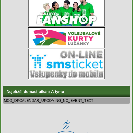
Nejbližší domácí utkání A-týmu
MOD_DPCALENDAR_UPCOMING_NO_EVENT_TEXT