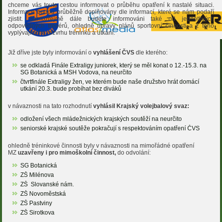
chceme vás touto cestou informovat o průběhu opatření k nastalé situaci.
Informace budou průběžně doplňovány dle informací, které se nám podaří
zjistit. Samozřejmě dále budete informováni také od jednotlivých
odpovědných trenérů, ohledně úpravy plánů sportovní činnosti a z toho
vyplývajícícho rozvrhu tréninků a utkání.
Již dříve jste byly informování o
vyhlášení ČVS
dle kterého:
se odkladá Finále Extraligy juniorek, který se měl konat o 12.-15.3. na
SG Botanická a MSH Vodova, na neurčito
čtvrtfinále Extraligy žen, ve kterém bude naše družstvo hrát domácí
utkání 20.3. bude probíhat bez diváků
v návaznosti na tato rozhodnutí
vyhlásil Krajský volejbalový svaz:
odložení všech mládežnických krajských soutěží na neurčito
seniorské krajské soutěže pokračují s respektováním opatření ČVS
ohledně tréninkové činnosti byly v návaznosti na mimořádné opatření
MZ
uzavřeny i pro mimoškolní činnost,
do odvolání:
SG Botanická
ZŠ Milénova
ZŠ Slovanské nám.
ZŠ Novoměstská
ZŠ Pastviny
ZŠ Sirotkova