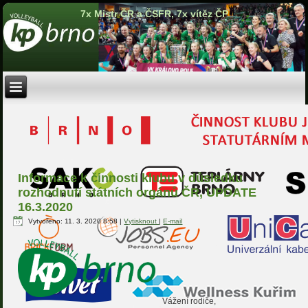
7x Mistr ČR a ČSFR, 7x vítěz ČP
Informace k činnosti klubu v důsledku
rozhodnutí státních orgánů ČR, UPDATE
16.3.2020
Vytvořeno: 11. 3. 2020 8:58
|
Vytisknout
|
E-mail
Vážení rodiče,