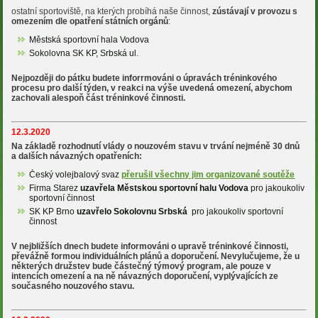
ostatní sportoviště, na kterých probíhá naše činnost,
zústávají v provozu s
omezením dle opatření státních orgánů
:
Městská sportovní hala Vodova
Sokolovna SK KP, Srbská ul.
Nejpozději do pátku budete inforrmováni o úpravách tréninkového
procesu pro další týden, v reakci na výše uvedená omezení, abychom
zachovali alespoň část tréninkové činnosti.
12.3.2020
Na základě rozhodnutí vlády o nouzovém stavu v trvání nejméně 30 dnů
a dalších návazných opatřeních:
Český volejbalový svaz
přerušil všechny jim organizované soutěže
Firma Starez
uzavřela Městskou sportovní halu Vodova
pro jakoukoliv
sportovní činnost
SK KP Brno
uzavřelo Sokolovnu Srbská
pro jakoukoliv sportovní
činnost
V nejbližších dnech budete informováni o upravě tréninkové činnosti,
převážně formou individuálních plánů a doporučení. Nevylučujeme, že u
některých družstev bude částečný týmový program, ale pouze v
intencích omezení a na ně návazných doporučení, vyplývajících ze
současného nouzového stavu.