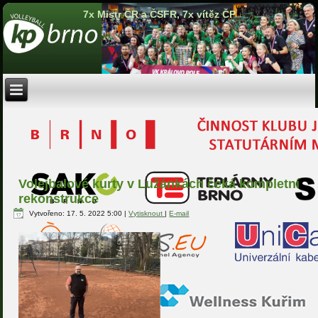
7x Mistr ČR a ČSFR, 7x vítěz ČP
Volejbalové kurty v Lužánkách čeká kompletní
rekonstrukce
Vytvořeno: 17. 5. 2022 5:00
|
Vytisknout
|
E-mail