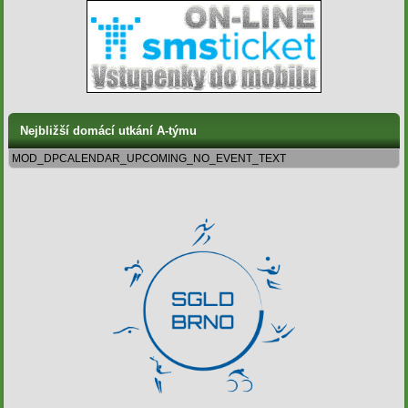
Nejbližší domácí utkání A-týmu
MOD_DPCALENDAR_UPCOMING_NO_EVENT_TEXT