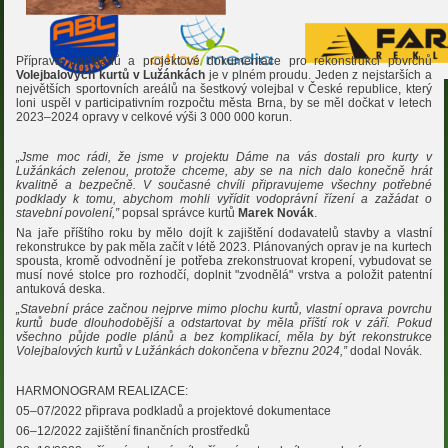
Příprava podkladů a projektové dokumentace pro rekonstrukci povrchů
Volejbalových kurtů v Lužánkách
je v plném proudu. Jeden z nejstarších a
největších sportovních areálů na šestkový volejbal v České republice, který
loni uspěl v participativním rozpočtu města Brna, by se měl dočkat v letech
2023–2024 opravy v celkové výši 3 000 000 korun.
„Jsme moc rádi, že jsme v projektu Dáme na vás dostali pro kurty v
Lužánkách zelenou, protože chceme, aby se na nich dalo konečně hrát
kvalitně a bezpečně. V současné chvíli připravujeme všechny potřebné
podklady k tomu, abychom mohli vyřídit vodoprávní řízení a zažádat o
stavební povolení,”
popsal správce kurtů
Marek Novák
.
Na jaře příštího roku by mělo dojít k zajištění dodavatelů stavby a vlastní
rekonstrukce by pak měla začít v létě 2023. Plánovaných oprav je na kurtech
spousta, kromě odvodnění je potřeba zrekonstruovat kropení, vybudovat se
musí nové stolce pro rozhodčí, doplnit "zvodnělá" vrstva a položit patentní
antuková deska.
„Stavební práce začnou nejprve mimo plochu kurtů, vlastní oprava povrchu
kurtů bude dlouhodobější a odstartovat by měla příští rok v září. Pokud
všechno půjde podle plánů a bez komplikací, měla by být rekonstrukce
Volejbalových kurtů v Lužánkách dokončena v březnu 2024,”
dodal Novák.
HARMONOGRAM REALIZACE:
05–07/2022 připrava podkladů a projektové dokumentace
06–12/2022 zajištění finančních prostředků