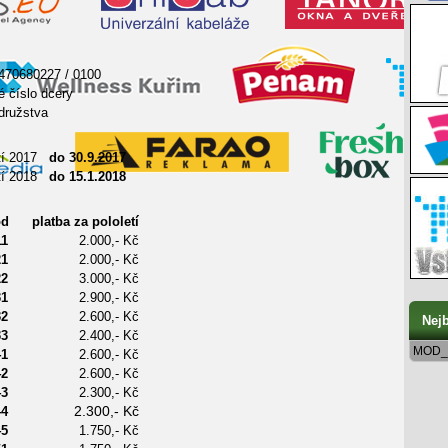
470680227 / 0100
é číslo dcery
družstva
etí 2017
do 30.9.2017
etí 2018
do 15.1.2018
ód
platba za pololetí
11
2.000,- Kč
21
2.000,- Kč
22
3.000,- Kč
31
2.900,- Kč
32
2.600,- Kč
Nejb
33
2.400,- Kč
MOD_
41
2.600,- Kč
42
2.600,- Kč
43
2.300,- Kč
44
2.300,- Kč
45
1.750,- Kč