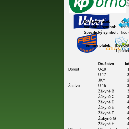
Bankovní účet:
43-3
Variabilní symbol:
rodn
Specifický symbol:
kód 
Termíny plateb:
II.polol
I.polol
Družstvo
k
Dorost
U-19
U-17
JKY
Žactvo
U-15
Žákyně B
Žákyně C
Žákyně D
Žákyně E
Žákyně F
Žákyně G
Žákyně H