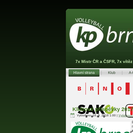
7x Mistr ČR a ČSFR, 7x vítě
Hlavní strana
Klub
A-
Klubové příspěvky 201
Vytvořeno: 16. 9. 2016 1:00
|
Vytisknou