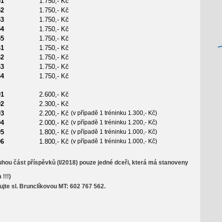
51
1.750,- Kč
52
1.750,- Kč
53
1.750,- Kč
54
1.750,- Kč
55
1.750,- Kč
61
1.750,- Kč
62
1.750,- Kč
63
1.750,- Kč
64
1.750,- Kč
91
2.600,- Kč
92
2.300,- Kč
93
2.200,- Kč
(v případě 1 tréninku 1.300,- Kč)
94
2.000,- Kč
(v případě 1 tréninku 1.200,- Kč)
95
1.800,- Kč
(v případě 1 tréninku 1.000,- Kč)
96
1.800,- Kč
(v případě 1 tréninku 1.000,- Kč)
uhou část příspěvků (I/2018) pouze jedné dceři, která má stanoveny
 !!!)
ujte sl. Brunclíkovou MT: 602 767 562.