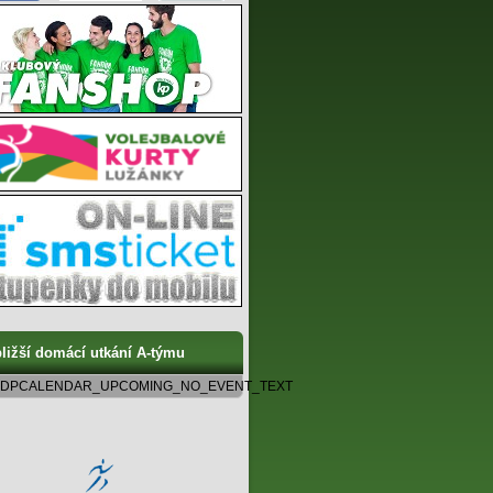
ližší domácí utkání A-týmu
DPCALENDAR_UPCOMING_NO_EVENT_TEXT