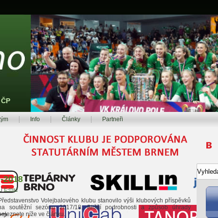
z ČP
tým
Info
Články
Partneři
7-2018
t
|
E-mail
Představenstvo Volejbalového klubu stanovilo výši klubových příspěvků
na soutěžní sezónu 2017/18. Bližší podrobnosti a způsob úhrady
naleznete níže ve článku.