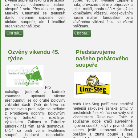
k velmi dobrému výkonu a je škoda,
vůbec lechce. Kvalitně zaplněná
že nebyla odměněna ziskem
hala, převážně dětmi z přípravek a
alespoň 1 setu. Přes absenci opory
jejich rodiči, hnala náš A-tým až ke
Markéty Chlumské se tentokrát
konečnému vítězství. Poděkováním
dařilo nejenom úspěšně čelit
našim malým fanouškům byla
útokům soupeře, ale i kvalitně
závěrečná vítězná fotka se všemi
organizovat náš útok.
hráčkami.
Číst dál...
Číst dál...
Ozvěny víkendu 45.
Představujeme
týdne
našeho pohárového
soupeře
Pro
extraligu juniorek a kadetek
znamenal uplynulý víkend
přehoupnutí se do druhé poloviny
Askö Linz-Steg patří mezi tradiční
základní částí. Obě družstva se
nejlepší rakouské ženské týmy. V
prezentovala proti svým soupeřkám
posledních 2 sezónách se vždy stal
z Prostějova dobrými bojovnými
vícemistrem Rakouska. Také v
výkony, bohužel s rozdílným
současné době kráčí suverénně
výsledkem. Zatímco v Extralize
ligovou soutěží, když v prvních pěti
juniorek náš tým jasně dominoval,
kolech ještě nepoznal hořkost
U-17 se proti velmi kvalitnímu
porážky a ztratil pouhý 1 set.
soupeři bodovat nepodařilo.