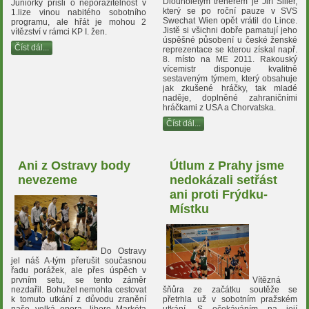
Dlouholetým trenérem je Jiří Šiller,
Juniorky přišli o neporazitelnost v
který se po roční pauze v SVS
1.lize vinou nabitého sobotního
Swechat Wien opět vrátil do Lince.
programu, ale hřát je mohou 2
Jistě si všichni dobře pamatují jeho
vítězství v rámci KP I. žen.
úspěšné působení u české ženské
Číst dál...
reprezentace se kterou získal např.
8. místo na ME 2011. Rakouský
vícemistr disponuje kvalitně
sestaveným týmem, který obsahuje
jak zkušené hráčky, tak mladé
naděje, doplněné zahraničními
hráčkami z USA a Chorvatska.
Číst dál...
Ani z Ostravy body
Útlum z Prahy jsme
nevezeme
nedokázali setřást
ani proti Frýdku-
Místku
Do Ostravy
jel náš A-tým přerušit současnou
řadu porážek, ale přes úspěch v
prvním setu, se tento záměr
Vítězná
nezdařil. Bohužel nemohla cestovat
šňůra ze začátku soutěže se
k tomuto utkání z důvodu zranění
přetrhla už v sobotním pražském
naše velká opora, libero Markéta
utkání. S očekáváním na její