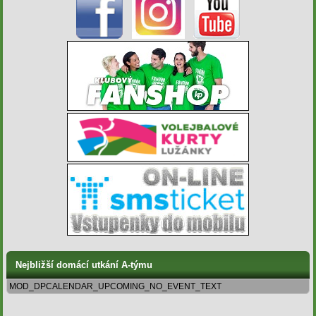
Nejbližší domácí utkání A-týmu
MOD_DPCALENDAR_UPCOMING_NO_EVENT_TEXT