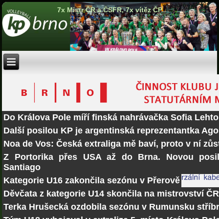
7x Mistr ČR a ČSFR, 7x vítěz ČP
Do Králova Pole míří finská nahrávačka Sofia Lehto
Další posilou KP je argentinská reprezentantka Ago
Noa de Vos: Česká extraliga mě baví, proto v ní zů
Z Portorika přes USA až do Brna. Novou posi
Santiago
Kategorie U16 zakončila sezónu v Přerově
Děvčata z kategorie U14 skončila na mistrovství Č
Terka Hrušecká ozdobila sezónu v Rumunsku stří