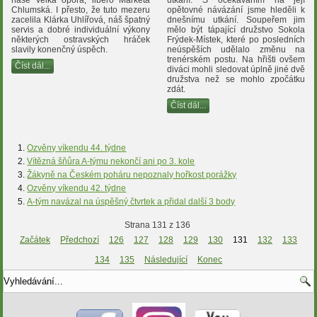
Chlumská. I přesto, že tuto mezeru
opětovné návázání jsme hleděli k
zacelila Klárka Uhlířová, náš špatný
dnešnímu utkání. Soupeřem jim
servis a dobré individuální výkony
mělo být tápající družstvo Sokola
některých ostravských hráček
Frýdek-Místek, které po posledních
slavily konenčný úspěch.
neúspěších udělalo změnu na
trenérském postu. Na hřišti ovšem
Číst dál...
diváci mohli sledovat úplně jiné dvě
družstva než se mohlo zpočátku
zdát.
Číst dál...
Ozvěny víkendu 44. týdne
Vítězná šňůra A-týmu nekončí ani po 3. kole
Žákyně na Českém poháru nepoznaly hořkost porážky
Ozvěny víkendu 42. týdne
A-tým navázal na úspěšný čtvrtek a přidal další 3 body
Strana 131 z 136
Začátek
Předchozí
126
127
128
129
130
131
132
133
134
135
Následující
Konec