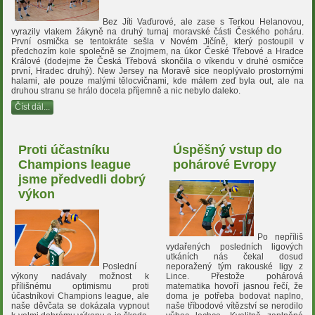
Bez Jíti Vaďurové, ale zase s Terkou Helanovou,
vyrazily vlakem žákyně na druhý turnaj moravské části Českého poháru.
První osmička se tentokráte sešla v Novém Jičíně, který postoupil v
předchozím kole společně se Znojmem, na úkor České Třebové a Hradce
Králové (dodejme že Česká Třebová skončila o víkendu v druhé osmičce
první, Hradec druhý). New Jersey na Moravě sice neoplývalo prostornými
halami, ale pouze malými tělocvičnami, kde málem zeď byla out, ale na
druhou stranu se hrálo docela příjemně a nic nebylo daleko.
Číst dál...
Proti účastníku
Úspěšný vstup do
Champions league
pohárové Evropy
jsme předvedli dobrý
výkon
Po nepříliš
vydařených posledních ligových
utkáních nás čekal dosud
Poslední
neporažený tým rakouské ligy z
výkony nadávaly možnost k
Lince. Přestože pohárová
přílišnému optimismu proti
matematika hovoří jasnou řečí, že
účastníkovi Champions league, ale
doma je potřeba bodovat naplno,
naše děvčata se dokázala vypnout
naše tříbodové vítězství se nerodilo