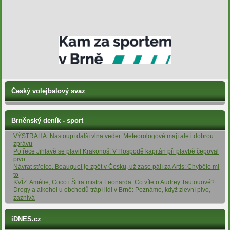
Český volejbalový svaz
Brněnský deník - sport
VÝSTRAHA: Nastoupí další vlna veder. Meteorologové mají ale i dobrou
zprávu
Po řece Jihlavě se plavil Krakonoš. V Hospodě kapitán při plavbě čepoval
pivo
Návrat střelce. Beauguel je zpět v Česku, už zase pálí za Artis: Chybělo mi
to
KVÍZ: Amélie, Coco i Šifra mistra Leonarda. Co víte o Audrey Tautouové?
Drogy a alkohol u obchodů trápí lidi v Brně: Poznáme, když zlevní pivo,
zaznívá
iDNES.cz