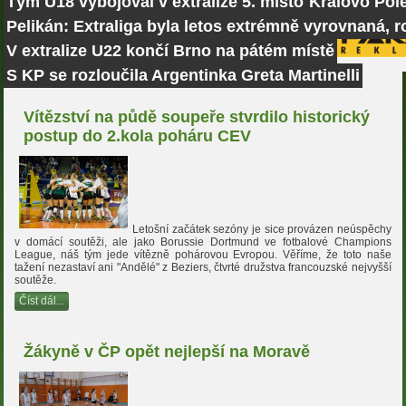
Tým U18 vybojoval v extralize 5. místo
Královo Pole
Pelikán: Extraliga byla letos extrémně vyrovnaná, r
V extralize U22 končí Brno na pátém místě
S KP se rozloučila Argentinka Greta Martinelli
Vítězství na půdě soupeře stvrdilo historický
postup do 2.kola poháru CEV
Letošní začátek sezóny je sice provázen neúspěchy
v domácí soutěži, ale jako Borussie Dortmund ve fotbalové Champions
League, náš tým jede vítězně pohárovou Evropou. Věříme, že toto naše
tažení nezastaví ani "Andělé" z Beziers, čtvrté družstva francouzské nejvyšší
soutěže.
Číst dál...
Žákyně v ČP opět nejlepší na Moravě