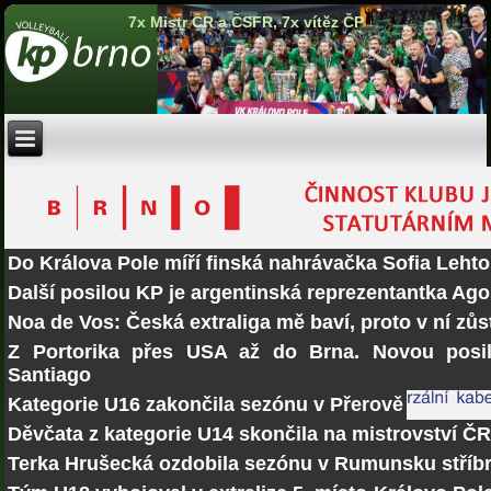
7x Mistr ČR a ČSFR, 7x vítěz ČP
Do Králova Pole míří finská nahrávačka Sofia Lehto
Další posilou KP je argentinská reprezentantka Ago
Noa de Vos: Česká extraliga mě baví, proto v ní zů
Z Portorika přes USA až do Brna. Novou posi
Santiago
Kategorie U16 zakončila sezónu v Přerově
Děvčata z kategorie U14 skončila na mistrovství Č
Terka Hrušecká ozdobila sezónu v Rumunsku stří