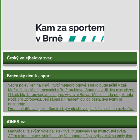
Český volejbalový svaz
Brněnský deník - sport
Vedra poleví jen na chvíli, tvrdí meteorologové. Horko bude ještě v září
Muž mířil sociální pracovnici v Brně na hlavu. Soud potvrdil dva roky vězení
O krok blíž k tramvajové trati přes výstavní Bulvár. Město hledá projektanta
Potíž pro Zbrojovku. Její zápas s Hradcem byl odložen, dva týdny si
nezahraje
Dron na letišti v Lipsku: Semtex byl v plechovce, naštěstí selhala rozbuška
iDNES.cz
Nadvláda italských volejbalistek trvá, triumfovaly i na mistrovství světa
Aféra a kontumace. Volejbalistky Vietnamu přišly o výhry, v týmu měly dva