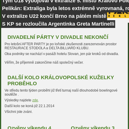
Tým U18 vybojoval v extralize 5. místo
Královo Pole
Pelikán: Extraliga byla letos extrémně vyrovnaná, r
V extralize U22 končí Brno na pátém místě
S KP se rozloučila Argentinka Greta Martinelli
DIVADELNÍ PÁRTY V DIVADLE NEKONČÍ
Pro letošní AFTER PARTY je po loňské zkušenosti zarezervován prostor
RESTAURACE STODOLA a DELTA BILLIARD KLUBU.
Oba podniky se nachází v pasáži hotelu Slovan, jen pár kroků od divadla.
Věřím, že příjemně zakončíme náš společný večer.
DALŠÍ KOLO KRÁLOVOPOLSKÉ KUŽELKY
PROBĚHLO
Ve středu tento týden proběhl již třetí turnaj naší dlouhodobé bowlingové
soutěže .
Výsledky najdete
zde
.
Další kolo se koná již 22.1.2014
Všichni jste zváni.
Ozvěny víkendu 4.
Ozvěny víkendu 3.