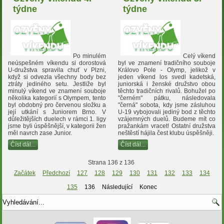
týdne
týdne
Po minulém
Celý víkend
neúspešném víkendu si dorostová
byl ve znamení tradičního souboje
U-družstva spravila chuť v Plzni,
Královo Pole - Olymp, jelikož v
když si odvezla všechny body bez
jeden víkend los svedl kadetská,
ztráty jediného setu. Jestliže byl
juniorská i ženské družstvo obou
minulý víkend ve znamení souboje
těchto tradičních rivalů. Bohužel po
několika kategorií s Olympem, tento
"černém" pátku, následovala
byl obdobný pro červenou složku a
"černá" sobota, kdy jsme zásluhou
její utkání s Juniorem Brno. V
U-19 vybojovali jediný bod z těchto
důležitějších duelech v rámci 1. ligy
vzájemných duelů. Budeme mít co
jsme byli úspěšnější, v kategorii žen
pražankám vracet! Ostatní družstva
měl navrch zase Junior.
neštěstí hájila čest klubu úspěšněji.
Číst dál...
Číst dál...
Strana 136 z 136
Začátek
Předchozí
127
128
129
130
131
132
133
134
135
136
Následující
Konec