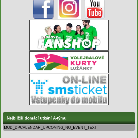
Nejbližší domácí utkání A-týmu
MOD_DPCALENDAR_UPCOMING_NO_EVENT_TEXT