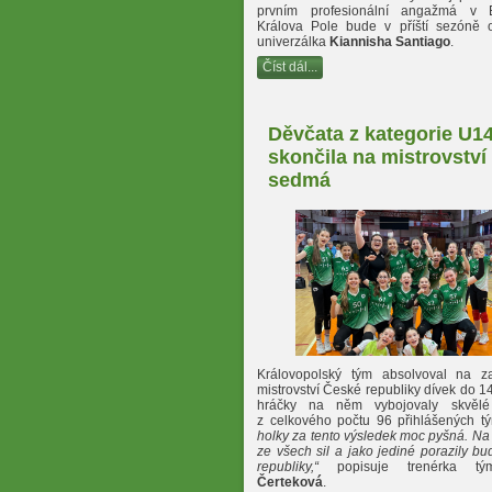
prvním profesionální angažmá v 
Králova Pole bude v příští sezóně o
univerzálka
Kiannisha Santiago
.
Číst dál...
Děvčata z kategorie U1
skončila na mistrovství
sedmá
Královopolský tým absolvoval na z
mistrovství České republiky dívek do 1
hráčky na něm vybojovaly skvěl
z celkového počtu 96 přihlášených tý
holky za tento výsledek moc pyšná. Na 
ze všech sil a jako jediné porazily bu
republiky,“
popisuje trenérka 
Čerteková
.