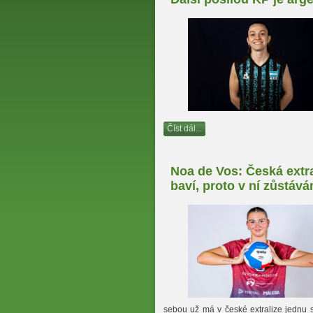
Číst dál...
Noa de Vos: Česká extr
baví, proto v ní zůstáv
sebou už má v české extralize jednu 