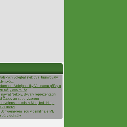
alských volejbalistek trvá, triumfovaly i
ství světa
ntumace. Volejbalistky Vietnamu přišly o
ýmu měly dva muže
á návrat Nekoly. Bývalý reprezentační
ýt Žabovým supervizorem
tou vojenskou misi v Mali, teď driluje
y v Liberci
 Schweinerem jsou v osmifinále ME,
é páry dohrály