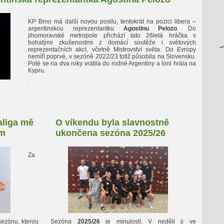
KP Brno má další novou posilu, tentokrát na pozici libera –
argentinskou reprezentantku
Agostinu Pelozo
. Do
jihomoravské metropole přichází tato 26letá hráčka s
bohatými zkušenostmi z domácí soutěže i světových
reprezentačních akcí, včetně Mistrovství světa. Do Evropy
nemíří poprvé, v sezóně 2022/23 totiž působila na Slovensku.
Poté se na dva roky vrátila do rodné Argentiny a loni hrála na
Kypru.
.
aliga mě
O víkendu byla slavnostně
ám
ukončena sezóna 2025/26
Za
sezónu, kterou
Sezóna
2025/26
je minulostí. V neděli ji ve