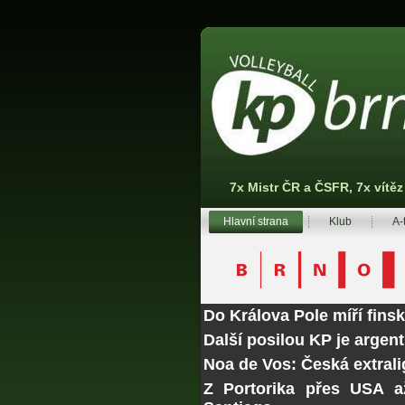
7x Mistr ČR a ČSFR, 7x vítě
Hlavní strana
Klub
A-
Do Králova Pole míří fins
Další posilou KP je argen
Noa de Vos: Česká extrali
Z Portorika přes USA a