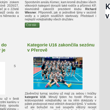
tickým ziskem
Sporotvním areálu Komec, kam kromě družstev všech
zóně 2026/27,
věkových kategorií dorazili také rodiče a příznivci KP,
eč je o 22leté
slavnostně zakončil prezident klubu
Richard
jejíž cesta do
Wiesner
. Připomněl, jak si jednotlivé týmy v sezóně
řes Německo a
vedly a v jakých soutěžích startovaly. Představil i
nejlepší volejbalistky všech družstev.
Číst dál...
ž do
Kategorie U16 zakončila sezónu
 je
v Přerově
S
Závěrečný turnaj sezóny už mají za sebou i hráčky
kategorie U16
. Minulý týden ho hostil Přerov a
ku už v šesti
královopolské volejbalistky se na něm dokázaly v
itní kariéru v
pátek probojovat mezi elitních dvanáct týmů. V sobotu
rala spoustu
už ale bohužel na své soupeře vítězný recept
 další výzvou –