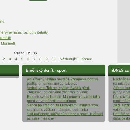
sto
mně vyrovnaná, rozhodly detaily
m místě
 Martinelli
Strana 1 z 136
2
3
4
5
6
7
8
9
10
Následující
Konec
Brněnský deník - sport
iDNES.cz
Ani úžasný Hrdina nestačil. Zbrojovka poprvé
Nadvláda it
padla, její euforii umlčel Liberec
na mistrov
Vedral, ven. Tak ne, zpátky. Svědík pěnil,
Aféra a ko
Zbrojovku od červené zachránilo video
výhry, v t
Brno se světlu bránilo. Mahenovo divadlo jako
Ústí chyst
první v Evropě svítilo elektřinou
kouč má b
Šance na stadion za Lužánkami: ministerstvo
Zažil složi
souhlasí s výškou, má jednu podmínku
volejbalist
Stát potřebuje udržet důchodce v práci. Ti získají
Perušič se
až tisíce měsíčně
další česk