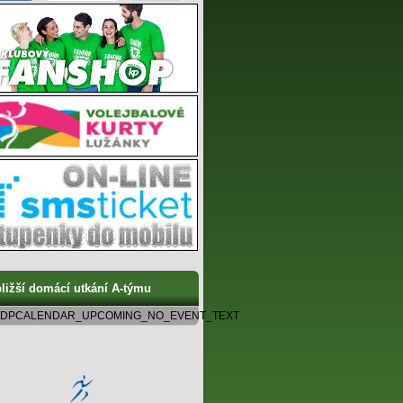
ližší domácí utkání A-týmu
DPCALENDAR_UPCOMING_NO_EVENT_TEXT