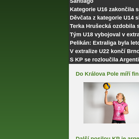
Santiago
Kategorie U16 zakončila 
Děvčata z kategorie U14 
Terka Hrušecká ozdobila
Tým U18 vybojoval v extra
Pelikán: Extraliga byla le
V extralize U22 končí Brn
S KP se rozloučila Argenti
Do Králova Pole míří fi
Další posilou KP je arg