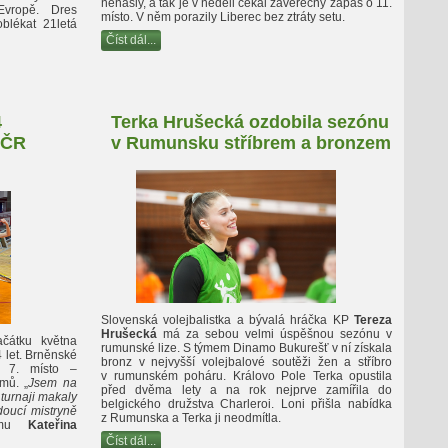
nenašly, a tak je v neděli čekal závěrečný zápas o 11.
Evropě. Dres
místo. V něm porazily Liberec bez ztráty setu.
blékat 21letá
Číst dál...
4
Terka Hrušecká ozdobila sezónu
 ČR
v Rumunsku stříbrem a bronzem
Slovenská volejbalistka a bývalá hráčka KP
Tereza
Hrušecká
má za sebou velmi úspěšnou sezónu v
ačátku května
rumunské lize. S týmem Dinamo Bukurešť v ní získala
4 let. Brněnské
bronz v nejvyšší volejbalové soutěži žen a stříbro
é 7. místo –
v rumunském poháru. Královo Pole Terka opustila
mů. „
Jsem na
před dvěma lety a na rok nejprve zamířila do
turnaji makaly
belgického družstva Charleroi. Loni přišla nabídka
doucí mistryně
z Rumunska a Terka ji neodmítla.
týmu
Kateřina
Číst dál...