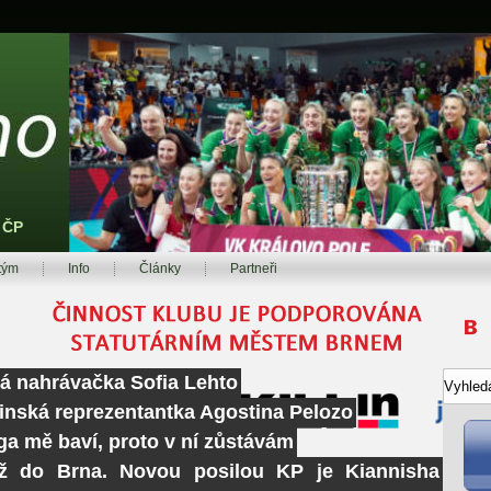
z ČP
tým
Info
Články
Partneři
ká nahrávačka Sofia Lehto
tinská reprezentantka Agostina Pelozo
ga mě baví, proto v ní zůstávám
ž do Brna. Novou posilou KP je Kiannisha