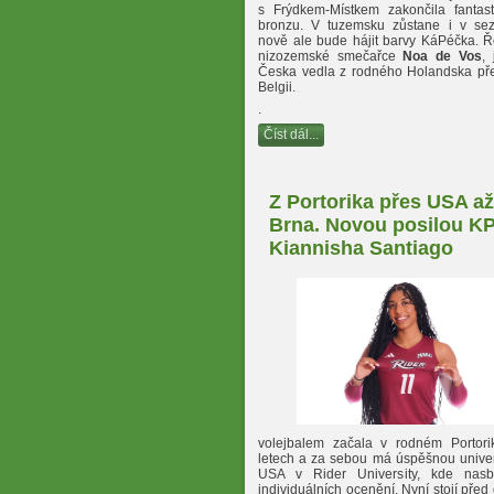
s Frýdkem-Místkem zakončila fantas
bronzu. V tuzemsku zůstane i v se
nově ale bude hájit barvy KáPéčka. Ř
nizozemské smečařce
Noa de Vos
, 
Česka vedla z rodného Holandska p
Belgii.
.
Číst dál...
Z Portorika přes USA a
Brna. Novou posilou KP
Kiannisha Santiago
volejbalem začala v rodném Portori
letech a za sebou má úspěšnou univerz
USA v Rider University, kde nasbí
individuálních ocenění. Nyní stojí před