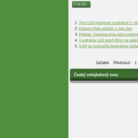
Číst dál...
Tým U18 vybojoval v extralize 5. mí
Královo Pole udrželo 1. ligu žen
Pelikán: Extraliga byla letos extré
V extralize U22 končí Brno na páté
S KP se rozloučila Argentinka Greta
Začátek
Předchozí
1
Český volejbalový svaz