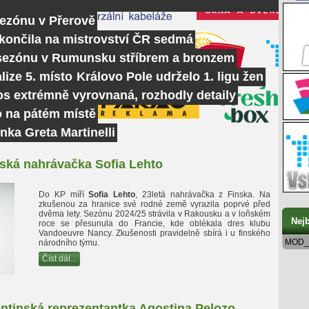
sezónu v Přerově
skončila na mistrovství ČR sedmá
 sezónu v Rumunsku stříbrem a bronzem
lize 5. místo
Královo Pole udrželo 1. ligu žen
tos extrémně vyrovnaná, rozhodly detaily
o na pátém místě
nka Greta Martinelli
nská nahrávačka Sofia Lehto
Do KP míří
Sofia Lehto
, 23letá nahrávačka z Finska. Na
zkušenou za hranice své rodné země vyrazila poprvé před
dvěma lety. Sezónu 2024/25 strávila v Rakousku a v loňském
Nejb
roce se přesunula do Francie, kde oblékala dres klubu
Vandoeuvre Nancy. Zkušenosti pravidelně sbírá i u finského
MOD_
národního týmu.
Číst dál...
entinská reprezentantka Agostina Pelozo