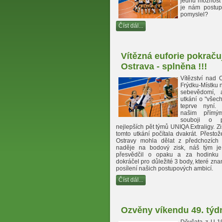
jednu možnost 
je nám postup
pomyslel?
Číst dál...
Vítězná euforie pokraču
Ostrava - splněna !!!
Vítězství nad
Frýdku-Místku n
sebevědomí, 
utkání o "všec
teprve nyní. 
našim přímý
souboji o 
nejlepších pět týmů UNIQA Extraligy. Zis
tomto utkání počítala dvakrát. Přestož
Ostravy mohla dělat z předchozích
naděje na bodový zisk, náš tým je
přesvědčil o opaku a za hodinku
dokráčel pro důležité 3 body, které zn
posílení našich postupových ambicí.
Číst dál...
Ozvěny víkendu 49. týd