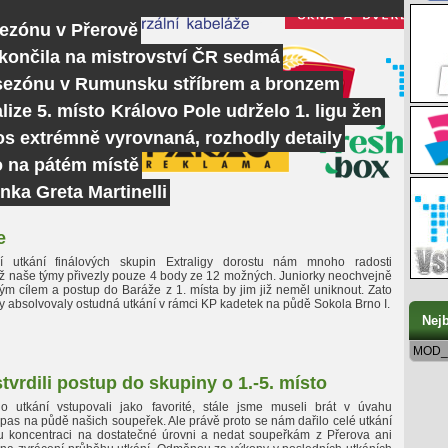
sezónu v Přerově
skončila na mistrovství ČR sedmá
 sezónu v Rumunsku stříbrem a bronzem
lize 5. místo
Královo Pole udrželo 1. ligu žen
tos extrémně vyrovnaná, rozhodly detaily
o na pátém místě
nka Greta Martinelli
e
í utkání finálových skupin Extraligy dorostu nám mnoho radosti
yž naše týmy přivezly pouze 4 body ze 12 možných. Juniorky neochvejně
ým cílem a postup do Baráže z 1. místa by jim již neměl uniknout. Zato
y absolvovaly ostudná utkání v rámci KP kadetek na půdě Sokola Brno I.
Nejb
MOD_
vrdili postup do skupiny o 1.-5. místo
o utkání vstupovali jako favorité, stále jsme museli brát v úvahu
as na půdě našich soupeřek. Ale právě proto se nám dařilo celé utkání
u koncentraci na dostatečné úrovni a nedat soupeřkám z Přerova ani