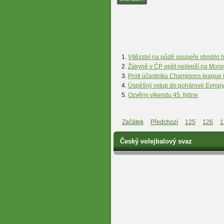
Vítězství na půdě soupeře stvrdilo 
Žákyně v ČP opět nejlepší na Mora
Proti účastníku Champions league 
Úspěšný vstup do pohárové Evrop
Ozvěny víkendu 45. týdne
Začátek
Předchozí
125
126
1
Český volejbalový svaz