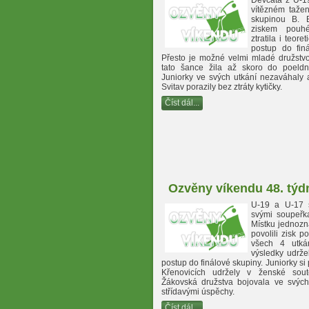
Děvčata z U-19
vítězném tažen
skupinou B. 
ziskem pou
ztratila i teore
postup do finá
Přesto je možné velmi mladé družstvo
tato šance žila až skoro do poeldní
Juniorky ve svých utkání nezaváhaly 
Svitav porazily bez ztráty kytičky.
Číst dál...
Ozvěny víkendu 48. týd
U-19 a U-17 s
svými soupeřk
Místku jednozn
povolili zisk p
všech 4 utkán
výsledky udrže
postup do finálové skupiny. Juniorky si
Křenovicích udržely v ženské sout
Žákovská družstva bojovala ve svých
střídavými úspěchy.
Číst dál...