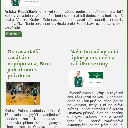
Anička Pospíšilová
se k volejbalu vůbec nedostala náhodou, má totiž
kořeny ve volejbalové rodině – tento sport hrál její dědeček, tatínek i starší
sestra. V dresu Králova Pole nastupuje tato dvacetiletá studentka na pozici
nahrávačky. „Tento post jsem si vybrala proto, že mě baví rozhodovat o hře,“
vysvětluje.
Číst dál...
Ostrava další
Naše hra už vypadá
zaváhání
úplně jinak než na
nepřipustila, Brno
začátku sezóny
jede domů s
prázdnou
Závodně plavala, lyžuje, a když má
čas, ráda jezdí na kole. V poslední
době se však plně soustředí pouze
na volejbal, který u ní po právu
zvítězil. Teprve osmnáctiletá
Tereza
Královo Pole si v sobotu zahrálo už
Diatková
působí již druhou sezónu
16. kolo nejvyšší volejbalové
v A-týmu Králova Pole a kromě
soutěže žen. Na ostravskou
toho, že ji hodně zaměstnává
palubovku přitom mířilo s jasným
extraliga žen, se teď ještě pilně učí
cílem: pokusit se Ostravu porazit a