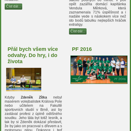
opět zazářila domácí kapitánka
Číst dál...
Vendula Měrková, která
zaznamenala 71% úspěšnost a i
nadále vede s náskokem více než
sto bodů tabulku nejlepších hráček
extraligy.
Číst dál...
Přál bych všem více
PF 2016
odvahy. Do hry, i do
života
Kdyby
Zdeněk Zítka
nebyl
masérem volejbalistek Králova Pole
nebo učitelem na Fakultě
sportovních studií v Brně, asi by
zastával profesi z úplně odlišného
soudku. Jeho táta byl totiž lesník, a
tak by si Zdeněk dokázal přestavit,
že by jako on pracoval s dřevem a s
motorovou pilou. Dokonce i teď