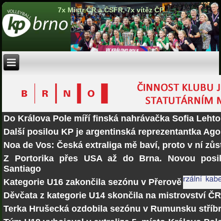
7x Mistr ČR a ČSFR, 7x vítěz ČP
Do Králova Pole míří finská nahrávačka Sofia Lehto
Další posilou KP je argentinská reprezentantka Ago
Noa de Vos: Česká extraliga mě baví, proto v ní zů
Z Portorika přes USA až do Brna. Novou posi
Santiago
Kategorie U16 zakončila sezónu v Přerově
Děvčata z kategorie U14 skončila na mistrovství Č
Terka Hrušecká ozdobila sezónu v Rumunsku stří