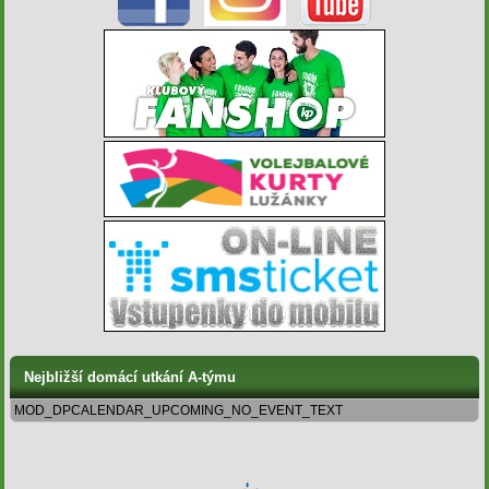
Nejbližší domácí utkání A-týmu
MOD_DPCALENDAR_UPCOMING_NO_EVENT_TEXT