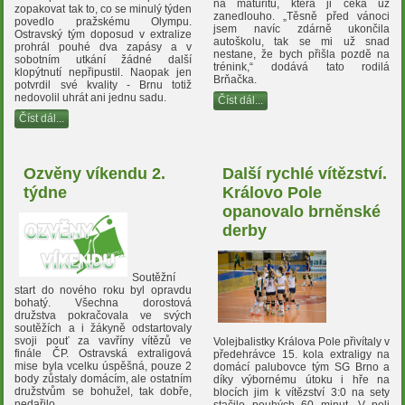
na maturitu, která ji čeká už
zopakovat tak to, co se minulý týden
zanedlouho. „Těsně před vánoci
povedlo pražskému Olympu.
jsem navíc zdárně ukončila
Ostravský tým doposud v extralize
autoškolu, tak se mi už snad
prohrál pouhé dva zapásy a v
nestane, že bych přišla pozdě na
sobotním utkání žádné další
trénink,“ dodává tato rodilá
klopýtnutí nepřipustil. Naopak jen
Brňačka.
potvrdil své kvality - Brnu totiž
nedovolil uhrát ani jednu sadu.
Číst dál...
Číst dál...
Ozvěny víkendu 2.
Další rychlé vítězství.
týdne
Královo Pole
opanovalo brněnské
derby
Soutěžní
start do nového roku byl opravdu
bohatý. Všechna dorostová
družstva pokračovala ve svých
soutěžích a i žákyně odstartovaly
svoji pouť za vavříny vítězů ve
Volejbalistky Králova Pole přivítaly v
finále ČP. Ostravská extraligová
předehrávce 15. kola extraligy na
mise byla vcelku úspěšná, pouze 2
domácí palubovce tým SG Brno a
body zůstaly domácím, ale ostatním
díky výbornému útoku i hře na
družstvům se bohužel, tak dobře,
blocích jim k vítězství 3:0 na sety
nedařilo.
stačilo pouhých 60 minut. V poli