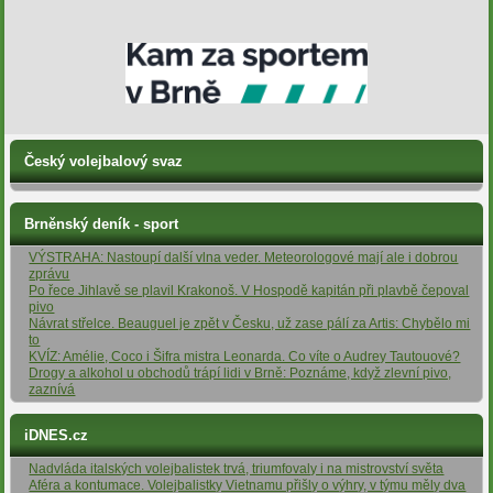
Český volejbalový svaz
Brněnský deník - sport
VÝSTRAHA: Nastoupí další vlna veder. Meteorologové mají ale i dobrou
zprávu
Po řece Jihlavě se plavil Krakonoš. V Hospodě kapitán při plavbě čepoval
pivo
Návrat střelce. Beauguel je zpět v Česku, už zase pálí za Artis: Chybělo mi
to
KVÍZ: Amélie, Coco i Šifra mistra Leonarda. Co víte o Audrey Tautouové?
Drogy a alkohol u obchodů trápí lidi v Brně: Poznáme, když zlevní pivo,
zaznívá
iDNES.cz
Nadvláda italských volejbalistek trvá, triumfovaly i na mistrovství světa
Aféra a kontumace. Volejbalistky Vietnamu přišly o výhry, v týmu měly dva