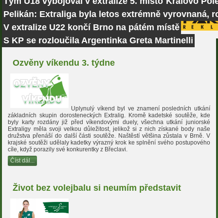
Tým U18 vybojoval v extralize 5. místo
Královo Pole
Pelikán: Extraliga byla letos extrémně vyrovnaná, r
V extralize U22 končí Brno na pátém místě
S KP se rozloučila Argentinka Greta Martinelli
Ozvěny víkendu 3. týdne
Uplynulý víkend byl ve znamení posledních utkání
základních skupin dorosteneckých Extralig. Kromě kadetské soutěže, kde
byly karty rozdány již před víkendovými duely, všechna utkání juniorské
Extraligy měla svoji velkou důležitost, jelikož si z nich získané body naše
družstva přenáší do další části soutěže. Naštěstí většina zůstala v Brně. V
krajské soutěži udělaly kadetky výrazný krok ke splnění svého postupového
cíle, když porazily své konkurentky z Břeclavi.
Číst dál...
Život bez volejbalu si neumím představit