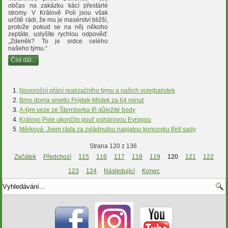
občas na zakázku kácí přestárlé
stromy. V Králově Poli jsou však
určitě rádi, že mu je masérství bližší,
protože pokud se na něj někoho
zeptáte, uslyšíte rychlou odpověď:
„Zdeněk? To je srdce celého
našeho týmu.“
Číst dál...
Novoroční přání realizačního týmu a našich volejbalistek
Brno doma smetlo Frýdek-Místek za 64 minut
A-tým veze ze Šternberka tři důležité body
Královo Pole ukončilo pouť pohárovou Evropou
Měrková: Jsem ráda za zvládnutou napjatou koncovku třetí sady
Strana 120 z 136
Začátek
Předchozí
115
116
117
118
119
120
121
122
123
124
Následující
Konec