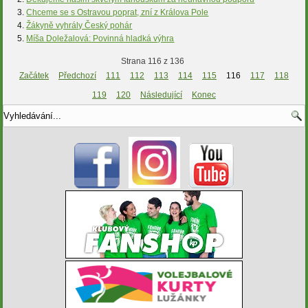
Chceme se s Ostravou poprat, zní z Králova Pole
Žákyně vyhrály Český pohár
Míša Doležalová: Povinná hladká výhra
Strana 116 z 136
Začátek
Předchozí
111
112
113
114
115
116
117
118
119
120
Následující
Konec