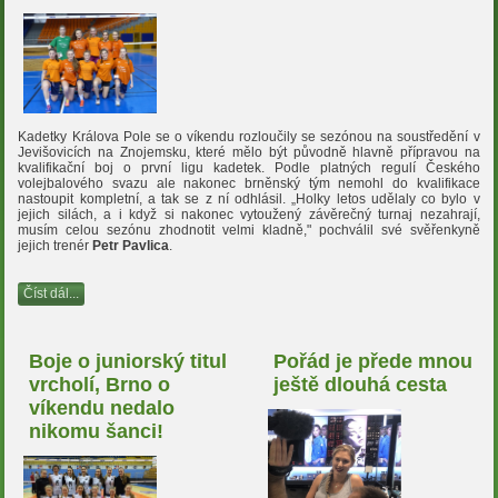
Kadetky Králova Pole se o víkendu rozloučily se sezónou na soustředění v
Jevišovicích na Znojemsku, které mělo být původně hlavně přípravou na
kvalifikační boj o první ligu kadetek. Podle platných regulí Českého
volejbalového svazu ale nakonec brněnský tým nemohl do kvalifikace
nastoupit kompletní, a tak se z ní odhlásil. „Holky letos udělaly co bylo v
jejich silách, a i když si nakonec vytoužený závěrečný turnaj nezahrají,
musím celou sezónu zhodnotit velmi kladně," pochválil své svěřenkyně
jejich trenér
Petr Pavlica
.
Číst dál...
Boje o juniorský titul
Pořád je přede mnou
vrcholí, Brno o
ještě dlouhá cesta
víkendu nedalo
nikomu šanci!