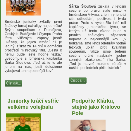
Šárka Šloufová
získala v letošní
sezóně po právu stále místo v
brněnském A-týmu, z její hry je totiž
cítit odhodlání, poctivost i tvrdá
Brněnské juniorky zvládly první
práce. Proto si vysloužila také roli
finálový turnaj extraligy na jedničku!
kapitánky juniorského týmu, se
Svým soupeřkám z Prostějova,
kterým už tento víkend bude v
Českých Budějovic i Olympu Praha
prvních finálových zápasech
třemi vítěznými zápasy jasně
bojovat o nejcennější kov. „S
ukázaly, že jejich letošní cíl je
holkama jsme letos odehrály hodně
jediný: získat za 14 dní v domácím
těžkých utkání proti kvalitním
prostředí mistrovský titul. „Cesta k
soupeřům, takže jsme během
němu bude ještě hodně těžká,"
sezóny určitě nasbíraly hodně
uvědomuje si brněnská kapitánka
cenných zkušeností,“ říká Šárka.
Šárka Šloufová. „Teď už je to ale
„Teď je hlavně musíme zúročit v
jenom na nás, jestli dokážeme
našich posledních pěti utkáních.“
vybojovat ten nejcennější kov."
Číst dál...
Číst dál...
Juniorky kráčí vstříc
Podpořte Klárku,
velkému volejbalu
stejně jako Královo
Pole