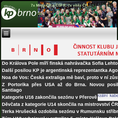
7x Mistr ČR a ČSFR, 7x vítěz ČP
Do Králova Pole míří finská nahrávačka Sofia Lehto
Další posilou KP je argentinská reprezentantka Ago
Noa de Vos: Česká extraliga mě baví, proto v ní zů
Z Portorika přes USA až do Brna. Novou posi
Santiago
Kategorie U16 zakončila sezónu v Přerově
Děvčata z kategorie U14 skončila na mistrovství Č
Terka Hrušecká ozdobila sezónu v Rumunsku stří