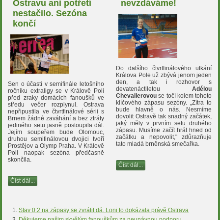
Ostravu ani potřetí
nevzdáváme!
nestačilo. Sezóna
končí
Do dalšího čtvrtfinálového utkání
Králova Pole už zbývá jenom jeden
den, a tak i rozhovor s
Sen o účasti v semifinále letošního
devatenáctiletou
Adélou
ročníku extraligy se v Králově Poli
Chevalierovou
se točí kolem tohoto
před zraky domácích fanoušků ve
klíčového zápasu sezóny. „Zítra to
středu večer rozplynul. Ostrava
bude hlavně o nás. Nesmíme
nepřipustila ve čtvrtfinálové sérii s
dovolit Ostravě tak snadný začátek,
Brnem žádné zaváhání a bez ztráty
jaký měly v prvním setu druhého
jediného setu jasně postoupila dál.
zápasu. Musíme začít hrát hned od
Jejím soupeřem bude Olomouc,
začátku a nepovolit," zdůrazňuje
druhou semifinálovou dvojici tvoří
tato mladá brněnská smečařka.
Prostějov a Olymp Praha. V Králově
Poli naopak sezóna předčasně
skončila.
Číst dál...
Číst dál...
Stav 0:2 na zápasy se zvrátit dá. Loni to dokázala právě Ostrava
Děkujeme našim skvělým fanouškům za neunávnou podporu