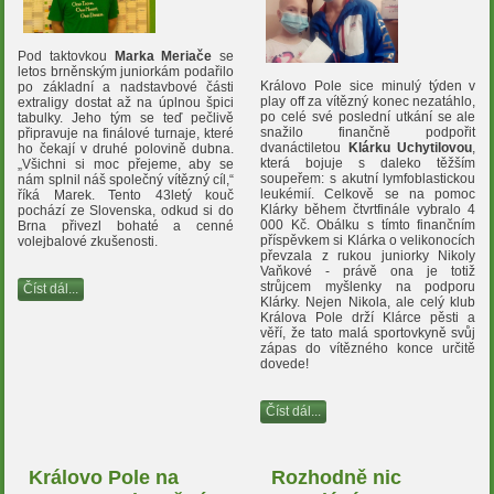
Pod taktovkou
Marka Meriače
se
letos brněnským juniorkám podařilo
Královo Pole sice minulý týden v
po základní a nadstavbové části
play off za vítězný konec nezatáhlo,
extraligy dostat až na úplnou špici
po celé své poslední utkání se ale
tabulky. Jeho tým se teď pečlivě
snažilo finančně podpořit
připravuje na finálové turnaje, které
dvanáctiletou
Klárku Uchytilovou
,
ho čekají v druhé polovině dubna.
která bojuje s daleko těžším
„Všichni si moc přejeme, aby se
soupeřem: s akutní lymfoblastickou
nám splnil náš společný vítězný cíl,“
leukémií. Celkově se na pomoc
říká Marek. Tento 43letý kouč
Klárky během čtvrtfinále vybralo 4
pochází ze Slovenska, odkud si do
000 Kč. Obálku s tímto finančním
Brna přivezl bohaté a cenné
příspěvkem si Klárka o velikonocích
volejbalové zkušenosti.
převzala z rukou juniorky Nikoly
Vaňkové - právě ona je totiž
strůjcem myšlenky na podporu
Číst dál...
Klárky. Nejen Nikola, ale celý klub
Králova Pole drží Klárce pěsti a
věří, že tato malá sportovkyně svůj
zápas do vítězného konce určitě
dovede!
Číst dál...
Královo Pole na
Rozhodně nic