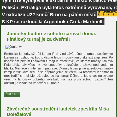
Tým U18 vybojoval v extralize 5. místo
Královo Pole
Pelikán: Extraliga byla letos extrémně vyrovnaná, r
V extralize U22 končí Brno na pátém místě
S KP se rozloučila Argentinka Greta Martinelli
Juniorky budou v sobotu čarovat doma.
Finálový turnaj je za dveřmi!
Brněnské juniorky už dělí jenom tři dny od závěrečného turnaje sezóny, ve
kterém se rozhodne, kdo ovládne letošní ročník juniorské extraligy žen. Po
úspěšném prvním finálovém turnaji v Prostějově, ve kterém hráčky Králova
Pole překonaly všechny své soupeřky, pokračuje družstvo pod vedením
Marka Meriače
v intenzivní přípravě. „Minulý týden jsme absolvovali krátký
kemp v Mikulově, teď už se připravujeme se všemi 14 hráčkami v domácím
prostředí," shrnul Meriač. „Moc se na turnaj těšíme a touto cestou zveme
všechny fanoušky dobrého volejbalu na náš první sobotní zápas!" Ten
odstartuje v hale na Vodově v 18 hodin.
Číst dál...
Závěrečné soustředění kadetek zpestřila Míša
Doležalová