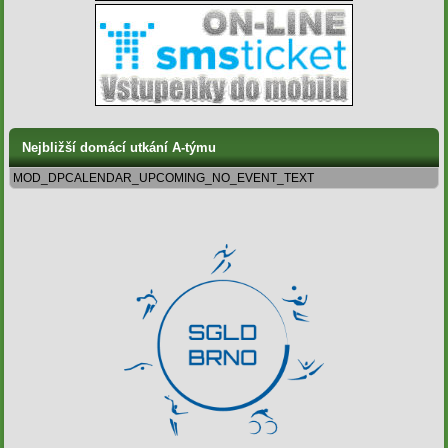
Nejbližší domácí utkání A-týmu
MOD_DPCALENDAR_UPCOMING_NO_EVENT_TEXT