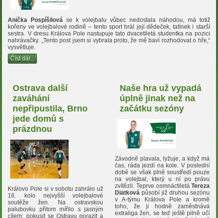
Anička Pospíšilová
se k volejbalu vůbec nedostala náhodou, má totiž
kořeny ve volejbalové rodině – tento sport hrál její dědeček, tatínek i starší
sestra. V dresu Králova Pole nastupuje tato dvacetiletá studentka na pozici
nahrávačky. „Tento post jsem si vybrala proto, že mě baví rozhodovat o hře,“
vysvětluje.
Číst dál...
Ostrava další
Naše hra už vypadá
zaváhání
úplně jinak než na
nepřipustila, Brno
začátku sezóny
jede domů s
prázdnou
Závodně plavala, lyžuje, a když má
čas, ráda jezdí na kole. V poslední
době se však plně soustředí pouze
na volejbal, který u ní po právu
zvítězil. Teprve osmnáctiletá
Tereza
Královo Pole si v sobotu zahrálo už
Diatková
působí již druhou sezónu
16. kolo nejvyšší volejbalové
v A-týmu Králova Pole a kromě
soutěže žen. Na ostravskou
toho, že ji hodně zaměstnává
palubovku přitom mířilo s jasným
extraliga žen, se teď ještě pilně učí
cílem: pokusit se Ostravu porazit a