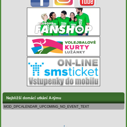
Nejbližší domácí utkání A-týmu
MOD_DPCALENDAR_UPCOMING_NO_EVENT_TEXT