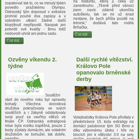
na maturitu, která ji čeká už
zopakovat tak to, co se minulý týden
zanedlouho. „Těsně před vánoci
povedlo pražskému Olympu.
jsem navíc zdárně ukončila
Ostravský tým doposud v extralize
autoškolu, tak se mi už snad
prohrál pouhé dva zapásy a v
nestane, že bych přišla pozdě na
sobotním utkání žádné další
trénink,“ dodává tato rodilá
klopýtnutí nepřipustil. Naopak jen
Brňačka.
potvrdil své kvality - Brnu totiž
nedovolil uhrát ani jednu sadu.
Číst dál...
Číst dál...
Ozvěny víkendu 2.
Další rychlé vítězství.
týdne
Královo Pole
opanovalo brněnské
derby
Soutěžní
start do nového roku byl opravdu
bohatý. Všechna dorostová
družstva pokračovala ve svých
soutěžích a i žákyně odstartovaly
svoji pouť za vavříny vítězů ve
Volejbalistky Králova Pole přivítaly v
finále ČP. Ostravská extraligová
předehrávce 15. kola extraligy na
mise byla vcelku úspěšná, pouze 2
domácí palubovce tým SG Brno a
body zůstaly domácím, ale ostatním
díky výbornému útoku i hře na
družstvům se bohužel, tak dobře,
blocích jim k vítězství 3:0 na sety
nedařilo.
stačilo pouhých 60 minut. V poli