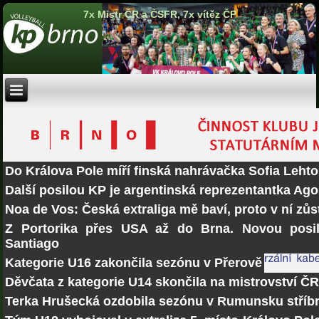
7x Mistr ČR a ČSFR, 7x vítěz ČP
Do Králova Pole míří finská nahrávačka Sofia Lehto
Další posilou KP je argentinská reprezentantka Ago
Noa de Vos: Česká extraliga mě baví, proto v ní zů
Z Portorika přes USA až do Brna. Novou posi
Santiago
Kategorie U16 zakončila sezónu v Přerově
Děvčata z kategorie U14 skončila na mistrovství Č
Terka Hrušecká ozdobila sezónu v Rumunsku stří