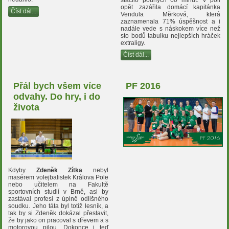
opět zazářila domácí kapitánka
Číst dál...
Vendula Měrková, která
zaznamenala 71% úspěšnost a i
nadále vede s náskokem více než
sto bodů tabulku nejlepších hráček
extraligy.
Číst dál...
Přál bych všem více
PF 2016
odvahy. Do hry, i do
života
Kdyby
Zdeněk Zítka
nebyl
masérem volejbalistek Králova Pole
nebo učitelem na Fakultě
sportovních studií v Brně, asi by
zastával profesi z úplně odlišného
soudku. Jeho táta byl totiž lesník, a
tak by si Zdeněk dokázal přestavit,
že by jako on pracoval s dřevem a s
motorovou pilou. Dokonce i teď