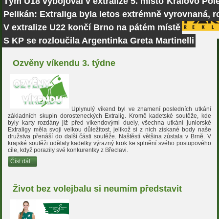
Tým U18 vybojoval v extralize 5. místo
Královo Pole
Pelikán: Extraliga byla letos extrémně vyrovnaná, r
V extralize U22 končí Brno na pátém místě
S KP se rozloučila Argentinka Greta Martinelli
Ozvěny víkendu 3. týdne
Uplynulý víkend byl ve znamení posledních utkání
základních skupin dorosteneckých Extralig. Kromě kadetské soutěže, kde
byly karty rozdány již před víkendovými duely, všechna utkání juniorské
Extraligy měla svoji velkou důležitost, jelikož si z nich získané body naše
družstva přenáší do další části soutěže. Naštěstí většina zůstala v Brně. V
krajské soutěži udělaly kadetky výrazný krok ke splnění svého postupového
cíle, když porazily své konkurentky z Břeclavi.
Číst dál...
Život bez volejbalu si neumím představit