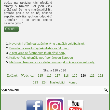
občas na zakázku kácí přestárlé
stromy. V Králově Poli jsou však
určitě rádi, že mu je masérství bližší,
protože pokud se na něj někoho
zeptáte, uslyšíte rychlou odpověď:
„Zdeněk? To je srdce celého
našeho týmu.“
Číst dál...
Novoroční přání realizačního týmu a našich volejbalistek
Brno doma smetlo Frýdek-Místek za 64 minut
A-tým veze ze Šternberka tři důležité body
Královo Pole ukončilo pouť pohárovou Evropou
Měrková: Jsem ráda za zvládnutou napjatou koncovku třetí sady
Strana 120 z 136
Začátek
Předchozí
115
116
117
118
119
120
121
122
123
124
Následující
Konec