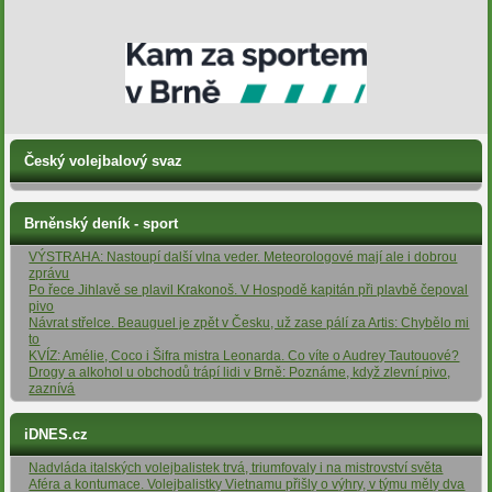
Český volejbalový svaz
Brněnský deník - sport
VÝSTRAHA: Nastoupí další vlna veder. Meteorologové mají ale i dobrou
zprávu
Po řece Jihlavě se plavil Krakonoš. V Hospodě kapitán při plavbě čepoval
pivo
Návrat střelce. Beauguel je zpět v Česku, už zase pálí za Artis: Chybělo mi
to
KVÍZ: Amélie, Coco i Šifra mistra Leonarda. Co víte o Audrey Tautouové?
Drogy a alkohol u obchodů trápí lidi v Brně: Poznáme, když zlevní pivo,
zaznívá
iDNES.cz
Nadvláda italských volejbalistek trvá, triumfovaly i na mistrovství světa
Aféra a kontumace. Volejbalistky Vietnamu přišly o výhry, v týmu měly dva