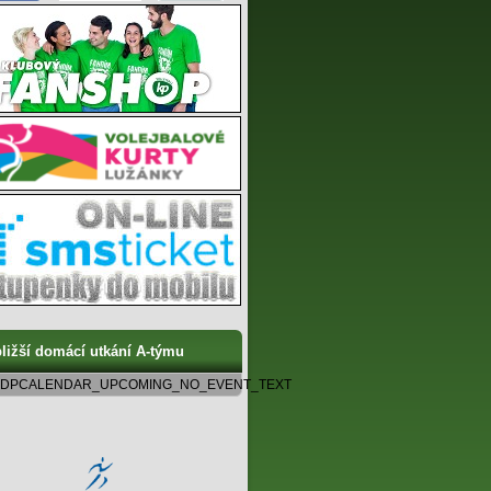
ližší domácí utkání A-týmu
DPCALENDAR_UPCOMING_NO_EVENT_TEXT