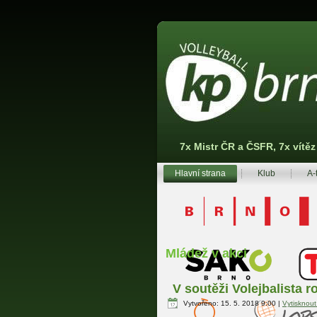
7x Mistr ČR a ČSFR, 7x vítě
Hlavní strana
Klub
A-
Mládež v akci
V soutěži Volejbalista r
Vytvořeno: 15. 5. 2018 9:00
|
Vytisknou