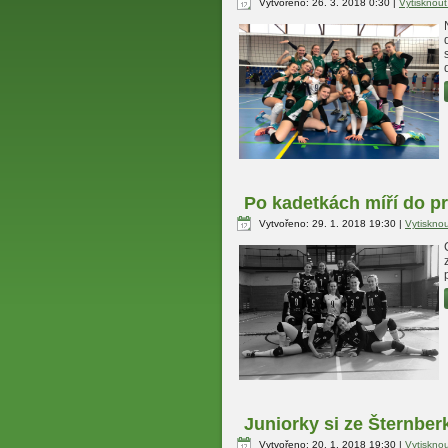
Vytvořeno: 26. 3. 2018 0:30
|
Vytisknou
Po kadetkách míří do pr
Vytvořeno: 29. 1. 2018 19:30
|
Vytiskno
Juniorky si ze Šternberk
Vytvořeno: 20. 1. 2018 19:30
|
Vytiskno