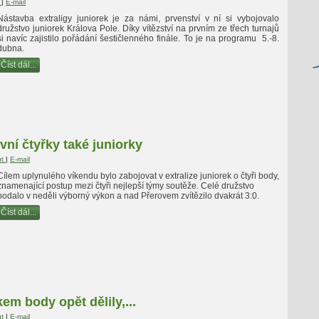
t
|
E-mail
Nástavba extraligy juniorek je za námi, prvenství v ní si vybojovalo
družstvo juniorek Králova Pole. Díky vítězství na prvním ze třech turnajů
si navíc zajistilo pořádání šestičlenného finále. To je na programu 5.-8.
dubna.
Číst dál...
vní čtyřky také juniorky
ut
|
E-mail
Cílem uplynulého víkendu bylo zabojovat v extralize juniorek o čtyři body,
znamenající postup mezi čtyři nejlepší týmy soutěže. Celé družstvo
podalo v neděli výborný výkon a nad Přerovem zvítězilo dvakrát 3:0.
Číst dál...
em body opět dělily,...
ut
|
E-mail