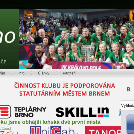
z ČP
tým
Info
Články
Partneři
oku jsme obhájili loňská dvě první místa
t
|
E-mail