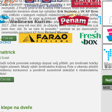
V sobotu se na slavnostním galavečeru Českého volejbalového svazu
sešli ti nejlepší volejbalisté České republiky a ani my jsme mezi nimi
nechyběli. Z Prahy jsme si do Králova Pole odvezli hned dvě prvenství
- nejlepším trenérem dívek byl vyhlášen
Erik Nezhoda
a
VK KP Brno
dále zvítězilo v kategorii nejlepší mládežnický oddíl. Obě zlaté příčky
jsou o to cennější, že jsme je dokázali získat po roce znovu. Navlas
stejný výsledek si totiž Královo Pole připsalo i na Volejbalistovi roku
2017. „Obě ceny mě moc těší. Je vždycky těžké obhájit první místa a já
jsem moc rád, že se nám to povedlo," usmíval se po slavnostním
ceremoniálu prezident KP Brno
Richard Wiesner
.
Číst dál...
hattrick
t
|
E-mail
Další ročník juniorské extraligy dopsal svůj příběh, pro brněnské hráčky
zlatým písmem. Mladý výběr brněnského Králova Pole o víkendu předčil
veškerou konkurenci a poměrně suverénně dokráčel k mistrovskému
titulu!
Číst dál...
Nejb
MOD_
k klepe na dveře