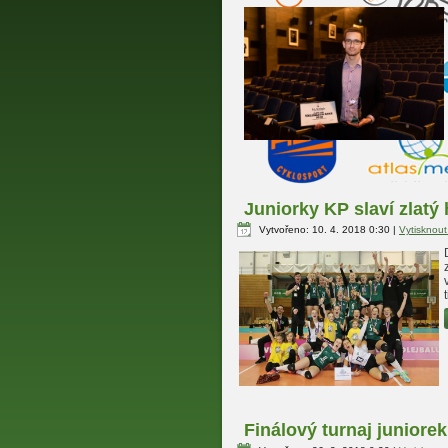
Juniorky KP slaví zlatý 
Vytvořeno: 10. 4. 2018 0:30
|
Vytisknou
Finálový turnaj juniore