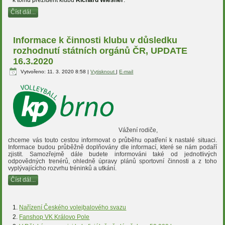
Číst dál...
Informace k činnosti klubu v důsledku
rozhodnutí státních orgánů ČR, UPDATE
16.3.2020
Vytvořeno: 11. 3. 2020 8:58
|
Vytisknout
|
E-mail
Vážení rodiče,
chceme vás touto cestou informovat o průběhu opatření k nastalé situaci.
Informace budou průběžně doplňovány dle informací, které se nám podaří
zjistit. Samozřejmě dále budete informováni také od jednotlivých
odpovědných trenérů, ohledně úpravy plánů sportovní činnosti a z toho
vyplývajícícho rozvrhu tréninků a utkání.
Číst dál...
Nařízení Českého volejbalového svazu
Fanshop VK Královo Pole