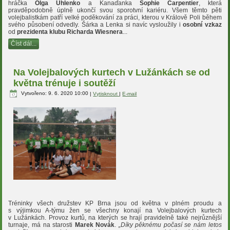
hráčka
Olga Uhlenko
a Kanaďanka
Sophie Carpentier
, která
pravděpodobně úplně ukončí svou sporotvní kariéru. Všem těmto pěti
volejbalistkám patří velké poděkování za práci, kterou v Králově Poli během
svého působení odvedly. Šárka a Lenka si navíc vysloužily i
osobní vzkaz
od
prezidenta klubu Richarda Wiesnera
...
Číst dál...
Na Volejbalových kurtech v Lužánkách se od
května trénuje i soutěží
Vytvořeno: 9. 6. 2020 10:00
|
Vytisknout
|
E-mail
Tréninky všech družstev KP Brna jsou od května v plném proudu a
s výjimkou A-týmu žen se všechny konají na Volejbalových kurtech
v Lužánkách. Provoz kurtů, na kterých se hrají pravidelně také nejrůznější
turnaje, má na starosti
Marek Novák
.
„Díky pěknému počasí se nám letos