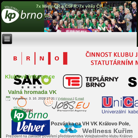
7x Mistr ČR a ČSFR, 7x vítěz ČP
Klubové informace
Valná hromada VK
Vytvořeno: 3. 10. 2020 17:31
|
Vytisknout
|
E-mail
Pozvánka na VH VK Královo Pole,
z.s.
Prezident na základě pověření představenstva Volejbalového klubu Královo