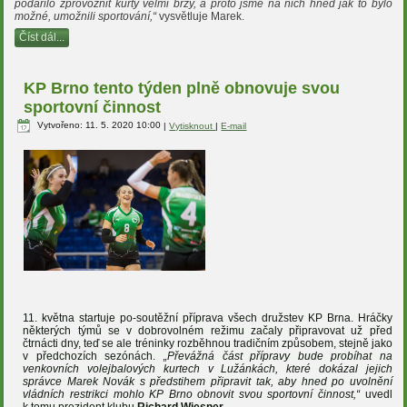
podařilo zprovoznit kurty velmi brzy, a proto jsme na nich hned jak to bylo
možné, umožnili sportování,“
vysvětluje Marek.
Číst dál...
KP Brno tento týden plně obnovuje svou
sportovní činnost
Vytvořeno: 11. 5. 2020 10:00
|
Vytisknout
|
E-mail
května startuje po-soutěžní příprava všech družstev KP Brna. Hráčky
některých týmů se v dobrovolném režimu začaly připravovat už před
čtrnácti dny, teď se ale tréninky rozběhnou tradičním způsobem, stejně jako
v předchozích sezónách.
„Převážná část přípravy bude probíhat na
venkovních volejbalových kurtech v Lužánkách, které dokázal jejich
správce Marek Novák s předstihem připravit tak, aby hned po uvolnění
vládních restrikci mohlo KP Brno obnovit svou sportovní činnost,“
uvedl
k tomu prezident klubu
Richard Wiesner
.