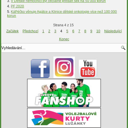
V Dětské nemocnici byl oficiálně předán šek na 50 000 korun
PF 2020
KáPéčko věnuje Agátce a Klinice dětské onkologie více než 100 000
korun
Strana 4 z 15
Začátek
Předchozí
1
2
3
4
5
6
7
8
9
10
Následující
Konec