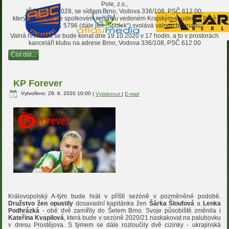
Pole, z.s.,
IČO: 653 48 028, se sídlem Brno, Vodova 336/108, PSČ 612 00,
který je zapsán ve spolkovém rejstříku vedeném Krajským soudem v Brně
pod sp. zn. L 5796 (dále jen „Spolek“) svolává valnou hromadu:
Valná hromada se bude konat dne 19.10.2020 v 17 hodin, a to v prostorách
kanceláří klubu na adrese Brno, Vodova 336/108, PSČ 612 00
Číst dál...
KP Forever
Vytvořeno: 29. 6. 2020 10:00
|
Vytisknout
|
E-mail
Královopolský A-tým bude hrát v příští sezóně v pozměněné podobě.
Družstvo žen opustily
dosavadní kapitánka žen
Šárka Šloufová
a
Lenka
Podhrázká
- obě dvě zamířily do Šelem Brno. Svoje působiště změnila i
Kateřina Kvapilová
, která bude v sezóně 2020/21 naskakovat na palubovku
v dresu Prostějova. S týmem se dále rozloučily dvě cizinky - ukrajinská