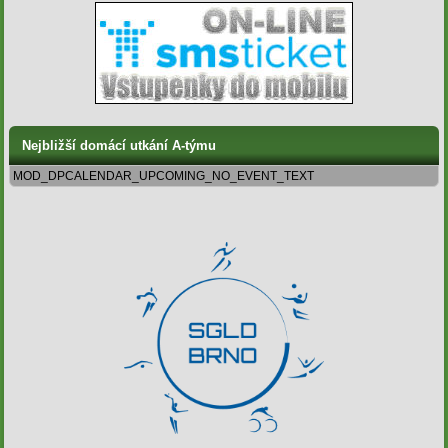
Nejbližší domácí utkání A-týmu
MOD_DPCALENDAR_UPCOMING_NO_EVENT_TEXT