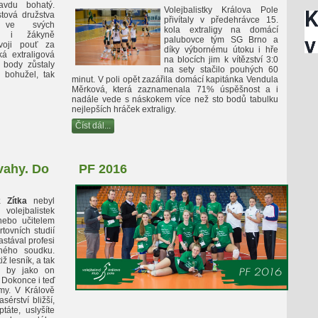
avdu bohatý.
Volejbalistky Králova Pole
tová družstva
přivítaly v předehrávce 15.
a ve svých
kola extraligy na domácí
a i žákyně
palubovce tým SG Brno a
svoji pouť za
díky výbornému útoku i hře
ká extraligová
na blocích jim k vítězství 3:0
 body zůstaly
na sety stačilo pouhých 60
 bohužel, tak
minut. V poli opět zazářila domácí kapitánka Vendula
Měrková, která zaznamenala 71% úspěšnost a i
nadále vede s náskokem více než sto bodů tabulku
nejlepších hráček extraligy.
Číst dál...
vahy. Do
PF 2016
 Zítka
nebyl
lejbalistek
nebo učitelem
tovních studií
astával profesi
ného soudku.
iž lesník, a tak
e by jako on
 Dokonce i teď
my. V Králově
sérství bližší,
áte, uslyšíte