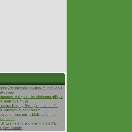
alských volejbalistek trvá, triumfovaly i
ství světa
ntumace. Volejbalistky Vietnamu přišly o
ýmu měly dva muže
á návrat Nekoly. Bývalý reprezentační
ýt Žabovým supervizorem
tou vojenskou misi v Mali, teď driluje
y v Liberci
 Schweinerem jsou v osmifinále ME,
é páry dohrály