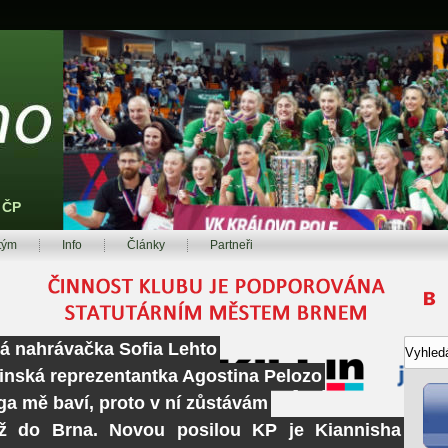
z ČP
tým
Info
Články
Partneři
ká nahrávačka Sofia Lehto
tinská reprezentantka Agostina Pelozo
ga mě baví, proto v ní zůstávám
ž do Brna. Novou posilou KP je Kiannisha