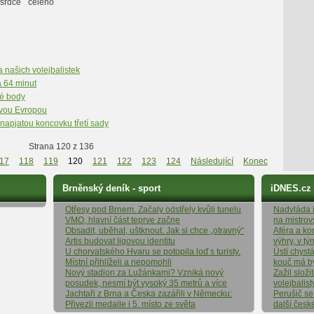
srdce celého
 našich volejbalistek
 64 minut
té body
ovou Evropou
napjatou koncovku třetí sady
Strana 120 z 136
17
118
119
120
121
122
123
124
Následující
Konec
Brněnský deník - sport
iDNES.cz
Otřesy pod Brnem. Začaly odstřely kvůli tunelu
Nadvláda it
VMO, hlavní část teprve začne
na mistrov
Obsadit, uběhat, uštknout. Jak si chce „otravný“
Aféra a ko
Artis budovat ligovou identitu
výhry, v t
U chorvatského Hvaru se potopila loď s turisty.
Ústí chyst
Místní přihlíželi a nepomohli
kouč má b
Nový stadion za Lužánkami? Vzniká nový
Zažil složi
posudek, nesmí být vysoký 35 metrů a více
volejbalist
Jachtaři z Brna a Česka zazářili v Německu:
Perušič se
Přivezli medaile i 5. místo ze světa
další česk