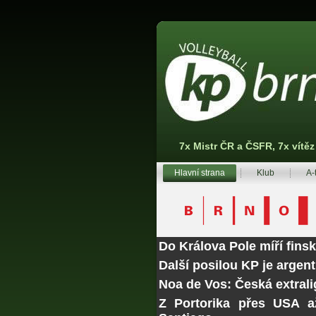
7x Mistr ČR a ČSFR, 7x vítě
Hlavní strana
Klub
A-
Do Králova Pole míří fins
Další posilou KP je argen
Noa de Vos: Česká extrali
Z Portorika přes USA a