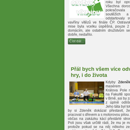
roku byl opr
Všechna doros
pokračoval
soutěžích 
odstartovaly 
vavříny vítězů ve finále ČP. Ostravs
mise byla vcelku úspěšná, pouze 2
domácím, ale ostatním družstvům se
dobře, nedařilo.
Číst dál...
Přál bych všem více od
hry, i do života
Kdyby
Zdeněk
masérem vo
Králova Pole 
na Fakultě spor
v Brně, asi by z
z úplně odliš
Jeho táta byl tot
by si Zdeněk dokázal přestavit, ž
pracoval s dřevem a s motorovou pilou.
občas na zakázku kácí přestárlé stro
Poli jsou však určitě rádi, že mu je ma
protože pokud se na něj někoho zept