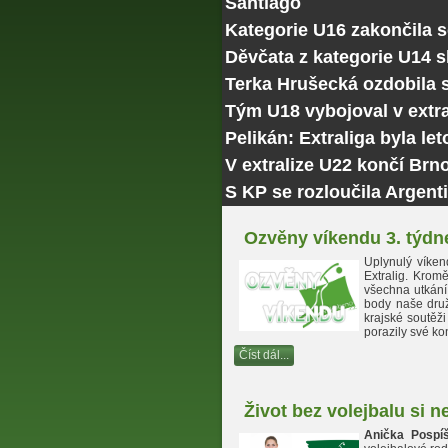
Santiago
Kategorie U16 zakončila 
Děvčata z kategorie U14 
Terka Hrušecká ozdobila
Tým U18 vybojoval v extra
Pelikán: Extraliga byla le
V extralize U22 končí Brn
S KP se rozloučila Argenti
Ozvěny víkendu 3. týdn
Uplynulý víken
Extralig. Krom
všechna utkání 
body naše družs
krajské soutěž
porazily své ko
Číst dál...
Život bez volejbalu si 
Anička Pospíš