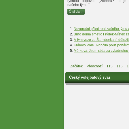
rychlou odpověď: „Zdeněk? To je 
našeho týmu.“
Číst dál...
Novoroční přání realizačního týmu a
Brno doma smetlo Frýdek-Místek za
A-tým veze ze Šternberka tři důleži
Královo Pole ukončilo pouť pohár
Měrková: Jsem ráda za zvládnutou 
Začátek
Předchozí
115
116
1
Český volejbalový svaz