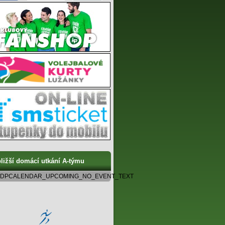
ližší domácí utkání A-týmu
DPCALENDAR_UPCOMING_NO_EVENT_TEXT