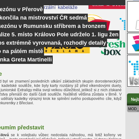
sezónu v Přerově
skončila na mistrovství ČR sedmá
 sezónu v Rumunsku stříbrem a bronzem
lize 5. místo
Královo Pole udrželo 1. ligu žen
tos extrémně vyrovnaná, rozhodly detaily
o na pátém místě
nka Greta Martinelli
e
d byl ve znamení posledních utkání základních skupin dorosteneckých
ě kadetské soutěže, kde byly karty rozdány již před víkendovými duely,
juniorské Extraligy měla svoji velkou důležitost, jelikož si z nich získané
tva přenáší do další části soutěže. Naštěstí většina zůstala v Brně. V
i udělaly kadetky výrazný krok ke splnění svého postupového cíle, když
Nejb
nkurentky z Břeclavi.
MOD_
neumím představit
ilová
se k volejbalu vůbec nedostala náhodou, má totiž kořeny ve