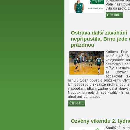
volejbalové rodi
Pole nastupuje
vybrala proto, 
Číst dál...
Ostrava další zaváhání
nepřipustila, Brno jede
prázdnou
Královo Pole
zahrálo už 16.
volejbalové so
ostravskou pal
mířilo s jasným
se Ostravu
zopakovat ta
minulý týden povedlo pražskému Olym
tým doposud v extralize prohrál pouh
v sobotním utkání žádné další klopýtnu
Naopak jen potvrdil své kvality - Brnu 
uhrát ani jednu sadu.
Číst dál...
Ozvěny víkendu 2. týdn
Soutěžní sta