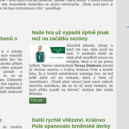
ně – tento sport hrál její dědeček, tatínek i starší sestra. V dresu Králova
 tato dvacetiletá studentka na pozici nahrávačky. „Tento post jsem si
že mě baví rozhodovat o hře,“ vysvětluje.
Naše hra už vypadá úplně jinak
 domů s
než na začátku sezóny
Závodně plavala, lyžuje, a
když má čas, ráda jezdí na
 si v sobotu
kole. V poslední době se
 kolo nejvyšší
však plně soustředí pouze na
utěže žen. Na
volejbal, který u ní po právu
ubovku přitom
zvítězil. Teprve osmnáctiletá
Tereza Diatková
působí
 cílem: pokusit
již druhou sezónu v A-týmu Králova Pole a kromě
 porazit a
toho, že ji hodně zaměstnává extraliga žen, se teď
k to, co se
ještě pilně učí na maturitu, která ji čeká už
pu. Ostravský
zanedlouho. „Těsně před vánoci jsem navíc zdárně
é dva zapásy a
ukončila autoškolu, tak se mi už snad nestane, že
tí nepřipustil.
bych přišla pozdě na trénink,“ dodává tato rodilá
totiž nedovolil
Brňačka.
Číst dál...
e
Další rychlé vítězství. Královo
Pole opanovalo brněnské derby
rt do nového