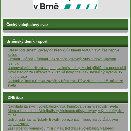
Český volejbalový svaz
Brněnský deník - sport
Otřesy pod Brnem. Začaly odstřely kvůli tunelu VMO, hlavní část teprve
začne
Obsadit, uběhat, uštknout. Jak si chce „otravný“ Artis budovat ligovou
identitu
U chorvatského Hvaru se potopila loď s turisty. Místní přihlíželi a nepomohli
Nový stadion za Lužánkami? Vzniká nový posudek, nesmí být vysoký 35
metrů a více
Jachtaři z Brna a Česka zazářili v Německu: Přivezli medaile i 5. místo ze
světa
iDNES.cz
Nadvláda italských volejbalistek trvá, triumfovaly i na mistrovství světa
Aféra a kontumace. Volejbalistky Vietnamu přišly o výhry, v týmu měly dva
muže
Ústí chystá návrat Nekoly. Bývalý reprezentační kouč má být Žabovým
supervizorem
Zažil složitou vojenskou misi v Mali, teď driluje volejbalisty v Liberci