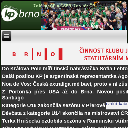
7x Mistr ČR a ČSFR, 7x vítěz ČP
Do Králova Pole míří finská nahrávačka Sofia Lehto
Další posilou KP je argentinská reprezentantka Ago
Noa de Vos: Česká extraliga mě baví, proto v ní zů
Z Portorika přes USA až do Brna. Novou posi
Santiago
Kategorie U16 zakončila sezónu v Přerově
Děvčata z kategorie U14 skončila na mistrovství Č
Terka Hrušecká ozdobila sezónu v Rumunsku stří