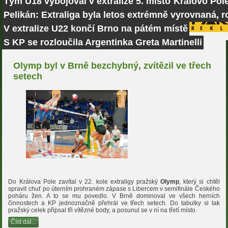
Tým U18 vybojoval v extralize 5. místo
Královo Pole
Pelikán: Extraliga byla letos extrémně vyrovnaná, r
V extralize U22 končí Brno na pátém místě
S KP se rozloučila Argentinka Greta Martinelli
Olymp byl v Brně bezchybný, zvítězil ve třech
setech
Do Králova Pole zavítal v 22. kole extraligy pražský
Olymp
, který si chtěl
spravit chuť po úterním prohraném zápase s Libercem v semifinále Českého
poháru žen. A to se mu povedlo. V Brně dominoval ve všech herních
činnostech a KP jednoznačně přehrál ve třech setech. Do tabulky si tak
pražský celek připsal tři vítězné body, a posunul se v ní na třetí místo.
Číst dál...