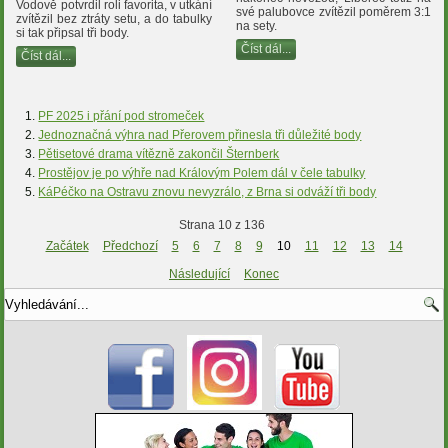
Vodově potvrdil roli favorita, v utkání
své palubovce zvítězil poměrem 3:1
zvítězil bez ztráty setu, a do tabulky
na sety.
si tak připsal tři body.
Číst dál...
Číst dál...
PF 2025 i přání pod stromeček
Jednoznačná výhra nad Přerovem přinesla tři důležité body
Pětisetové drama vítězně zakončil Šternberk
Prostějov je po výhře nad Královým Polem dál v čele tabulky
KáPéčko na Ostravu znovu nevyzrálo, z Brna si odváží tři body
Strana 10 z 136
Začátek
Předchozí
5
6
7
8
9
10
11
12
13
14
Následující
Konec