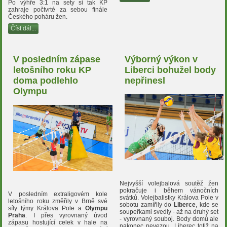
Po výhře 3:1 na sety si tak KP
zahraje počtvrté za sebou finále
Českého poháru žen.
Číst dál...
V posledním zápase
Výborný výkon v
letošního roku KP
Liberci bohužel body
doma podlehlo
nepřinesl
Olympu
Nejvyšší volejbalová soutěž žen
pokračuje i během vánočních
V posledním extraligovém kole
svátků. Volejbalistky Králova Pole v
letošního roku změřily v Brně své
sobotu zamířily do
Liberce
, kde se
síly týmy Králova Pole a
Olympu
soupeřkami svedly - až na druhý set
Praha
. I přes vyrovnaný úvod
- vyrovnaný souboj. Body domů ale
zápasu hostující celek v hale na
nakonec nevezou, Liberec totiž na