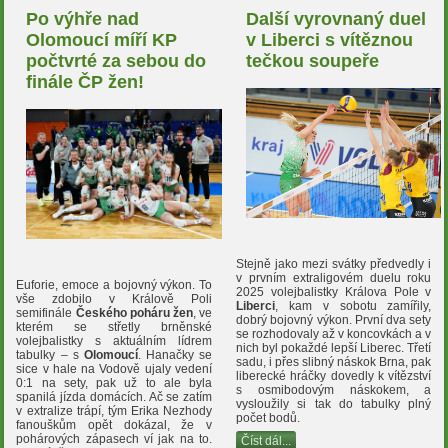
Po výhře nad
Další vyrovnaný duel
Olomoucí míří KP
v Liberci s vítěznou
počtvrté za sebou do
tečkou soupeře
finále ČP žen!
Stejně jako mezi svátky předvedly i
v prvním extraligovém duelu roku
Euforie, emoce a bojovný výkon. To
2025 volejbalistky Králova Pole v
vše zdobilo v Králově Poli
Liberci
, kam v sobotu zamířily,
semifinále
Českého poháru žen
, ve
dobrý bojovný výkon. První dva sety
kterém se střetly brněnské
se rozhodovaly až v koncovkách a v
volejbalistky s aktuálním lídrem
nich byl pokaždé lepší Liberec. Třetí
tabulky – s
Olomoucí
. Hanačky se
sadu, i přes slibný náskok Brna, pak
sice v hale na Vodově ujaly vedení
liberecké hráčky dovedly k vítězství
0:1 na sety, pak už to ale byla
s osmibodovým náskokem, a
spanilá jízda domácích. Ač se zatím
vysloužily si tak do tabulky plný
v extralize trápí, tým Erika Nezhody
počet bodů.
fanouškům opět dokázal, že v
pohárových zápasech ví jak na to.
Číst dál...