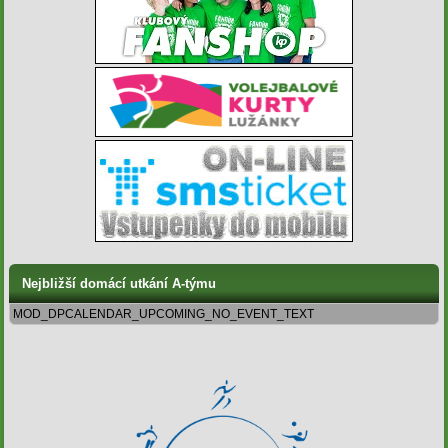
Nejbližší domácí utkání A-týmu
MOD_DPCALENDAR_UPCOMING_NO_EVENT_TEXT