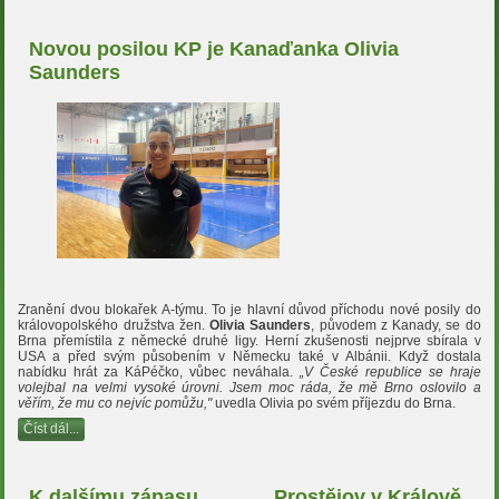
Novou posilou KP je Kanaďanka Olivia
Saunders
Zranění dvou blokařek A-týmu. To je hlavní důvod příchodu nové posily do
královopolského družstva žen.
Olivia Saunders
, původem z Kanady, se do
Brna přemístila z německé druhé ligy. Herní zkušenosti nejprve sbírala v
USA a před svým působením v Německu také v Albánii. Když dostala
nabídku hrát za KáPéčko, vůbec neváhala.
„V České republice se hraje
volejbal na velmi vysoké úrovni. Jsem moc ráda, že mě Brno oslovilo a
věřím, že mu co nejvíc pomůžu,"
uvedla Olivia po svém příjezdu do Brna.
Číst dál...
K dalšímu zápasu
Prostějov v Králově