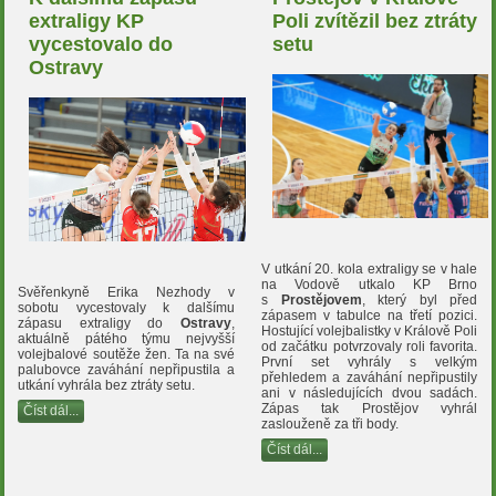
extraligy KP
Poli zvítězil bez ztráty
vycestovalo do
setu
Ostravy
V utkání 20. kola extraligy se v hale
na Vodově utkalo KP Brno
Svěřenkyně Erika Nezhody v
s
Prostějovem
, který byl před
sobotu vycestovaly k dalšímu
zápasem v tabulce na třetí pozici.
zápasu extraligy do
Ostravy
,
Hostující volejbalistky v Králově Poli
aktuálně pátého týmu nejvyšší
od začátku potvrzovaly roli favorita.
volejbalové soutěže žen. Ta na své
První set vyhrály s velkým
palubovce zaváhání nepřipustila a
přehledem a zaváhání nepřipustily
utkání vyhrála bez ztráty setu.
ani v následujících dvou sadách.
Zápas tak Prostějov vyhrál
Číst dál...
zaslouženě za tři body.
Číst dál...