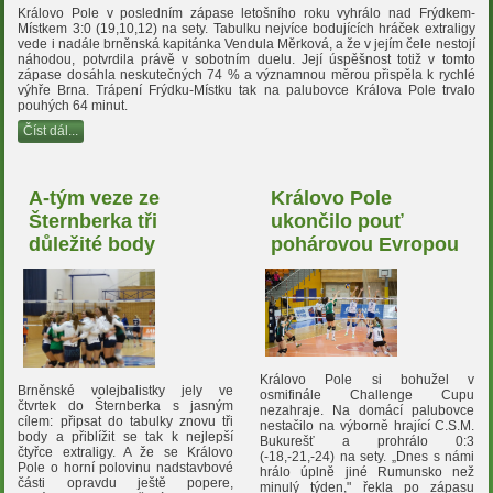
Královo Pole v posledním zápase letošního roku vyhrálo nad Frýdkem-
Místkem 3:0 (19,10,12) na sety. Tabulku nejvíce bodujících hráček extraligy
vede i nadále brněnská kapitánka Vendula Měrková, a že v jejím čele nestojí
náhodou, potvrdila právě v sobotním duelu. Její úspěšnost totiž v tomto
zápase dosáhla neskutečných 74 % a významnou měrou přispěla k rychlé
výhře Brna. Trápení Frýdku-Místku tak na palubovce Králova Pole trvalo
pouhých 64 minut.
Číst dál...
A-tým veze ze
Královo Pole
Šternberka tři
ukončilo pouť
důležité body
pohárovou Evropou
Královo Pole si bohužel v
Brněnské volejbalistky jely ve
osmifinále Challenge Cupu
čtvrtek do Šternberka s jasným
nezahraje. Na domácí palubovce
cílem: připsat do tabulky znovu tři
nestačilo na výborně hrající C.S.M.
body a přiblížit se tak k nejlepší
Bukurešť a prohrálo 0:3
čtyřce extraligy. A že se Královo
(-18,-21,-24) na sety. „Dnes s námi
Pole o horní polovinu nadstavbové
hrálo úplně jiné Rumunsko než
části opravdu ještě popere,
minulý týden," řekla po zápasu