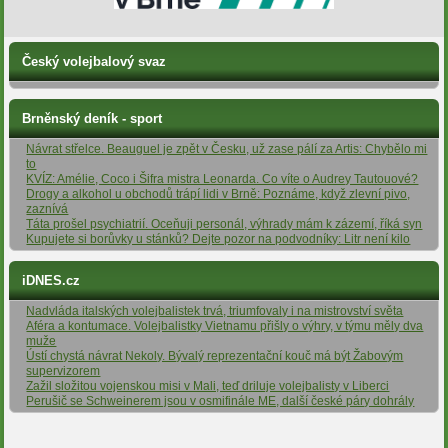
Český volejbalový svaz
Brněnský deník - sport
Návrat střelce. Beauguel je zpět v Česku, už zase pálí za Artis: Chybělo mi
to
KVÍZ: Amélie, Coco i Šifra mistra Leonarda. Co víte o Audrey Tautouové?
Drogy a alkohol u obchodů trápí lidi v Brně: Poznáme, když zlevní pivo,
zaznívá
Táta prošel psychiatrií. Oceňuji personál, výhrady mám k zázemí, říká syn
Kupujete si borůvky u stánků? Dejte pozor na podvodníky: Litr není kilo
iDNES.cz
Nadvláda italských volejbalistek trvá, triumfovaly i na mistrovství světa
Aféra a kontumace. Volejbalistky Vietnamu přišly o výhry, v týmu měly dva
muže
Ústí chystá návrat Nekoly. Bývalý reprezentační kouč má být Žabovým
supervizorem
Zažil složitou vojenskou misi v Mali, teď driluje volejbalisty v Liberci
Perušič se Schweinerem jsou v osmifinále ME, další české páry dohrály