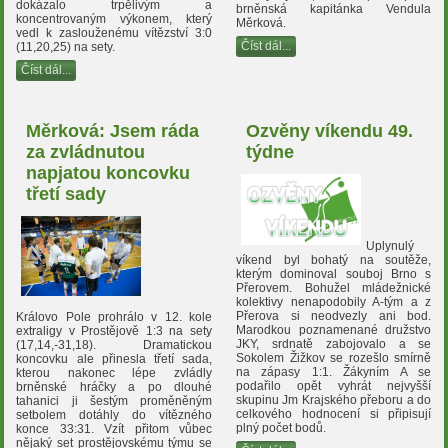
dokázalo trpělivým a
brněnská kapitánka Vendula
koncentrovaným výkonem, který
Měrková.
vedl k zaslouženému vítězství 3:0
Číst dál...
(11,20,25) na sety.
Číst dál...
Měrková: Jsem ráda
Ozvěny víkendu 49.
za zvládnutou
týdne
napjatou koncovku
třetí sady
Uplynulý
víkend byl bohatý na soutěže,
kterým dominoval souboj Brno s
Přerovem. Bohužel mládežnické
kolektivy nenapodobily A-tým a z
Přerova si neodvezly ani bod.
Královo Pole prohrálo v 12. kole
Marodkou poznamenané družstvo
extraligy v Prostějově 1:3 na sety
JKY, srdnatě zabojovalo a se
(17,14,-31,18). Dramatickou
Sokolem Žižkov se rozešlo smírně
koncovku ale přinesla třetí sada,
na zápasy 1:1. Žákyním A se
kterou nakonec lépe zvládly
podařilo opět vyhrát nejvyšší
brněnské hráčky a po dlouhé
skupinu Jm Krajského přeboru a do
tahanici ji šestým proměněným
celkového hodnocení si připisují
setbolem dotáhly do vítězného
plný počet bodů.
konce 33:31. Vzít přitom vůbec
nějaký set prostějovskému týmu se