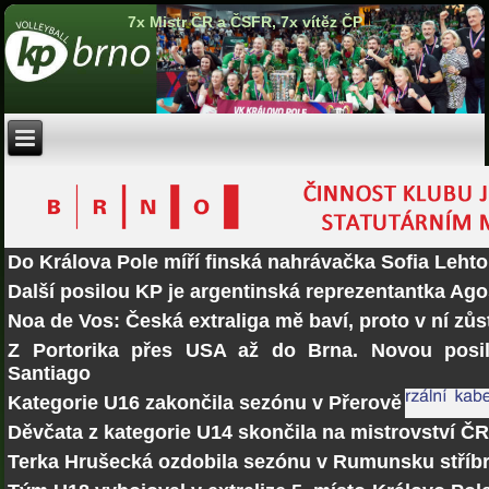
7x Mistr ČR a ČSFR, 7x vítěz ČP
Do Králova Pole míří finská nahrávačka Sofia Lehto
Další posilou KP je argentinská reprezentantka Ago
Noa de Vos: Česká extraliga mě baví, proto v ní zů
Z Portorika přes USA až do Brna. Novou posi
Santiago
Kategorie U16 zakončila sezónu v Přerově
Děvčata z kategorie U14 skončila na mistrovství Č
Terka Hrušecká ozdobila sezónu v Rumunsku stří