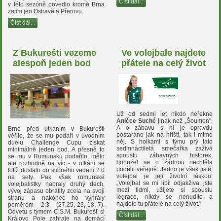
Číst dál...
v této sezóně povedlo kromě Brna
zatím jen Ostravě a Přerovu.
Číst dál...
Z Bukurešti vezeme
Ve volejbale najdete
alespoň jeden bod
přátele na celý život
Už od sedmi let nikdo neřekne
Aničce Suché
jinak než „Šoumen".
A o zábavu s ní je opravdu
Brno před utkáním v Bukurešti
postaráno jak na hřišti, tak i mimo
věřilo, že se mu podaří v úvodním
něj. S holkami s týmu prý tato
duelu Challenge Cupu získat
sedmnáctiletá smečařka zažívá
minimálně jeden bod. A přesně to
spoustu zábavných historek,
se mu v Rumunsku podařilo, mělo
bohužel se o žádnou nechtěla
ale rozhodně na víc - v utkání se
podělit veřejně. Jedno je však jisté,
totiž dostalo do slibného vedení 2:0
volejbal je její životní láskou:
na sety. Pak však rumunské
„Volejbal se mi líbil odjakživa, jste
volejbalistky nabraly druhý dech,
mezi lidmi, užijete si spoustu
vývoj zápasu obrátily zcela na svoji
legrace, nikdy se nenudíte a
stranu a nakonec ho vyhrály
najdete tu přátelé na celý život."
poměrem 2:3 (27,25,-23,-18,-7).
Odvetu s týmem C.S.M. Bukurešť si
Číst dál...
Královo Pole zahraje na domácí