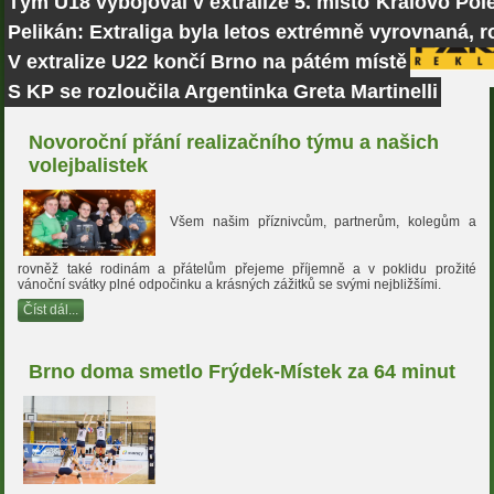
Tým U18 vybojoval v extralize 5. místo
Královo Pole
Pelikán: Extraliga byla letos extrémně vyrovnaná, r
V extralize U22 končí Brno na pátém místě
S KP se rozloučila Argentinka Greta Martinelli
Novoroční přání realizačního týmu a našich
volejbalistek
Všem našim příznivcům, partnerům, kolegům a
rovněž také rodinám a přátelům přejeme příjemně a v poklidu prožité
vánoční svátky plné odpočinku a krásných zážitků se svými nejbližšími.
Číst dál...
Brno doma smetlo Frýdek-Místek za 64 minut