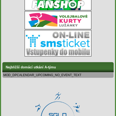
Nejbližší domácí utkání A-týmu
MOD_DPCALENDAR_UPCOMING_NO_EVENT_TEXT