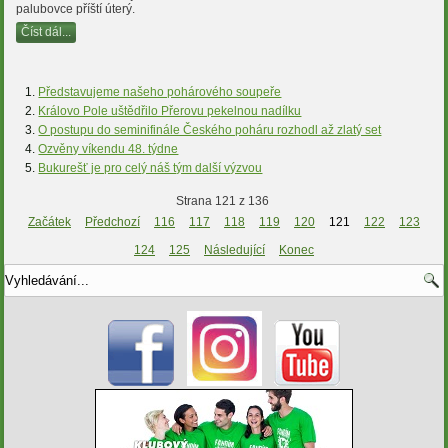
palubovce příští úterý.
Číst dál...
Představujeme našeho pohárového soupeře
Královo Pole uštědřilo Přerovu pekelnou nadílku
O postupu do seminifinále Českého poháru rozhodl až zlatý set
Ozvěny víkendu 48. týdne
Bukurešť je pro celý náš tým další výzvou
Strana 121 z 136
Začátek
Předchozí
116
117
118
119
120
121
122
123
124
125
Následující
Konec