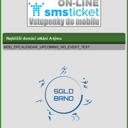
Nejbližší domácí utkání A-týmu
MOD_DPCALENDAR_UPCOMING_NO_EVENT_TEXT