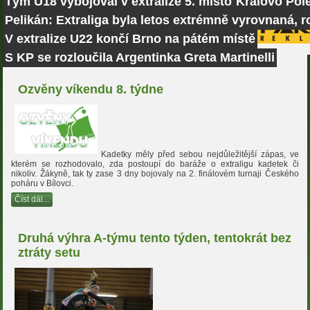
Tým U18 vybojoval v extralize 5. místo
Královo Pole
Pelikán: Extraliga byla letos extrémně vyrovnaná, r
V extralize U22 končí Brno na pátém místě
S KP se rozloučila Argentinka Greta Martinelli
Ozvěny víkendu 8. týdne
Kadetky měly před sebou nejdůležitější zápas, ve
kterém se rozhodovalo, zda postoupí do baráže o extraligu kadetek či
nikoliv. Žákyně, tak ty zase 3 dny bojovaly na 2. finálovém turnaji Českého
poháru v Bílovci.
Číst dál...
Druhá výhra A-týmu tento týden, tentokrát bez
ztráty setu