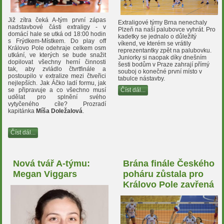
Již zítra čeká A-tým první zápas
Extraligové týmy Brna nenechaly
nadstavbové části extraligy - v
Plzeň na naší palubovce vyhrát. Pro
domácí hale se utká od 18:00 hodin
kadetky se jednalo o důležitý
s Frýdkem-Místkem. Do play off
víkend, ve kterém se vrátily
Královo Pole odehraje celkem osm
reprezentantky zpět na palubovku.
utkání, ve kterých se bude snažit
Juniorky si naopak díky dnešním
dopilovat všechny herní činnosti
šesti bodům v Praze zahrají přímý
tak, aby zvládlo čtvrtfinále a
souboj o konečné první místo v
postoupilo v extralize mezi čtveřici
tabulce nástavby.
nejlepších. Jak Áčko ladí formu, jak
Číst dál...
se připravuje a co všechno musí
udělat pro splnění svého
vytyčeného cíle? Prozradí
kapitánka
Míša Doležalová
.
Číst dál...
Nová tvář A-týmu:
Brána finále Českého
Megan Viggars
poháru zůstala pro
Královo Pole zavřená