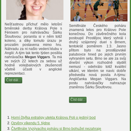
Nešťastnou příchuť mělo letošní
Semifinále Českého poháru
brněnské derby Králova Pole s
znamená letos pro Královo Pole
Fénixem pro nahrávačku Šárku
konečnou. Do závěrečného kola
Šloufovou: poranila si v něm totiž
postoupil Prostějov, který vyhrál i
koleno, a díky tomuto úrazu je
druhý vzájemný duel s Brnem,
prozatím postavena mimo hru.
tentokrát poměrem 1:3. Jasno
Náhradu za ni našlo vedení klubu v
přitom bylo na prostějovské
Anglii: A-tým tak tento týden posílila
palubovce hned po jejich prvním
nahrávačka
Megan Viggars
. Ta má
vyhraném setu. Brno se ale za svůj
ve svých 22 letech za sebou už
dnešní výkon rozhodně stydět
hodně volejbalových zkušeností
nemusí - odehrálo totiž kvalitní
včetně účasti v anglické
utkání, ve kterém se navíc dobře
reprezentaci.
předvedla nová posila A-týmu:
Angličanka Megan Viggars. Na
Číst dál...
postu nahrávačky nahrazuje
zraněnou Šárku Šloufovou.
Číst dál...
Horní čtyřka extraligy utekla Královu Poli o jediný bod
Ozvěny víkendu 5. týdne
Čtvrtfinále Vyzývacího poháru si Brno bohužel nezahraje