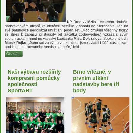
KP Brno zvítězilo i ve svém druhém
nadstavbovém utkání, ke kterému zamířilo v sobotu do Šternberka. Ten na
své palubovce nedokázal uhrát ani jeden set.
„
Moc chválím všechny holky,
že dnes k zápasu přistoupily od začátku zodpovědně," vzkázala svým
spoluhráčkám hned po vítězství kapitánka
Míša Doležalová
. Spokojený byl i
Marek Rojko
:
„Jsem rád za výhru venku, d
nes jsme zvládli i těžší části utkání
pod tlakem riskovaného servisu soupeře," řekl.
Číst dál...
Naši výbavu rozšířily
Brno vítězné, v
kompresní pomůcky
prvním utkání
společnosti
nadstavby bere tři
SportART
body