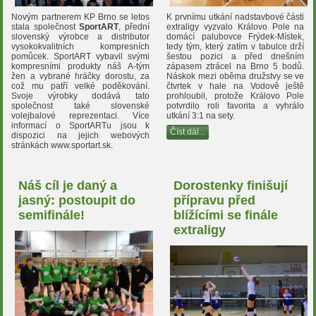
Novým partnerem KP Brno se letos
K prvnímu utkání nadstavbové části
stala společnost
SportART
, přední
extraligy vyzvalo Královo Pole na
slovenský výrobce a distributor
domácí palubovce Frýdek-Místek,
vysokokvalitních kompresních
tedy tým, který zatím v tabulce drží
pomůcek. SportART vybavil svými
šestou pozici a před dnešním
kompresními produkty náš A-tým
zápasem ztrácel na Brno 5 bodů.
žen a vybrané hráčky dorostu, za
Náskok mezi oběma družstvy se ve
což mu patří velké poděkování.
čtvrtek v hale na Vodově ještě
Svoje výrobky dodává tato
prohloubil, protože Královo Pole
společnost také slovenské
potvrdilo roli favorita a vyhrálo
volejbalové reprezentaci. Více
utkání 3:1 na sety.
informací o SportARTu jsou k
Číst dál...
dispozici na jejich webových
stránkách www.sportart.sk.
Náš cíl je daný a
Dorostenky finišují
jasný: postoupit do
přípravu před
semifinále!
blížícími se finále
extraligy