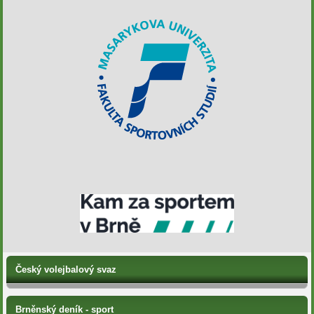
Český volejbalový svaz
Brněnský deník - sport