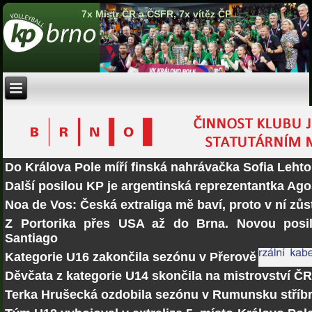
7x Mistr ČR a ČSFR, 7x vítěz ČP
Do Králova Pole míří finská nahrávačka Sofia Lehto
Další posilou KP je argentinská reprezentantka Ago
Noa de Vos: Česká extraliga mě baví, proto v ní zů
Z Portorika přes USA až do Brna. Novou posi
Santiago
Kategorie U16 zakončila sezónu v Přerově
Děvčata z kategorie U14 skončila na mistrovství Č
Terka Hrušecká ozdobila sezónu v Rumunsku stří