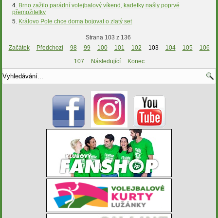
Brno zažilo parádní volejbalový víkend, kadetky našly poprvé
přemožitelky
Královo Pole chce doma bojovat o zlatý set
Strana 103 z 136
Začátek
Předchozí
98
99
100
101
102
103
104
105
106
107
Následující
Konec