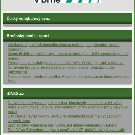
Český volejbalový svaz
Brněnský deník - sport
Vlášková: Uprostřed emočního chaosu potřebujete průvodce, ne cizí
rozhodnutí
Máma tří dětí se potýká s agresivní rakovinou prsu. Její kamarádka prosí o
pomoc
Stejnopohlavní vztahy jsou stabilní i bez dětí. Odmítají je staří a Morava
Opravené brouzdaliště na Lesné po letech otevře. Součástí bude i
občerstvení
Nákup přiveze robotické vozítko. Revoluční novinka začne fungovat v části
Brna
iDNES.cz
Nadvláda italských volejbalistek trvá, triumfovaly i na mistrovství světa
Aféra a kontumace. Volejbalistky Vietnamu přišly o výhry, v týmu měly dva
muže
Ústí chystá návrat Nekoly. Bývalý reprezentační kouč má být Žabovým
supervizorem
Zažil složitou vojenskou misi v Mali, teď driluje volejbalisty v Liberci
Perušič se Schweinerem jsou v osmifinále ME, další české páry dohrály