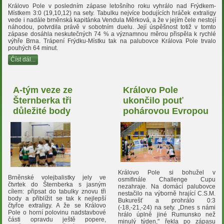
Královo Pole v posledním zápase letošního roku vyhrálo nad Frýdkem-
Místkem 3:0 (19,10,12) na sety. Tabulku nejvíce bodujících hráček extraligy
vede i nadále brněnská kapitánka Vendula Měrková, a že v jejím čele nestojí
náhodou, potvrdila právě v sobotním duelu. Její úspěšnost totiž v tomto
zápase dosáhla neskutečných 74 % a významnou měrou přispěla k rychlé
výhře Brna. Trápení Frýdku-Místku tak na palubovce Králova Pole trvalo
pouhých 64 minut.
Číst dál...
A-tým veze ze
Královo Pole
Šternberka tři
ukončilo pouť
důležité body
pohárovou Evropou
Královo Pole si bohužel v
Brněnské volejbalistky jely ve
osmifinále Challenge Cupu
čtvrtek do Šternberka s jasným
nezahraje. Na domácí palubovce
cílem: připsat do tabulky znovu tři
nestačilo na výborně hrající C.S.M.
body a přiblížit se tak k nejlepší
Bukurešť a prohrálo 0:3
čtyřce extraligy. A že se Královo
(-18,-21,-24) na sety. „Dnes s námi
Pole o horní polovinu nadstavbové
hrálo úplně jiné Rumunsko než
části opravdu ještě popere,
minulý týden," řekla po zápasu