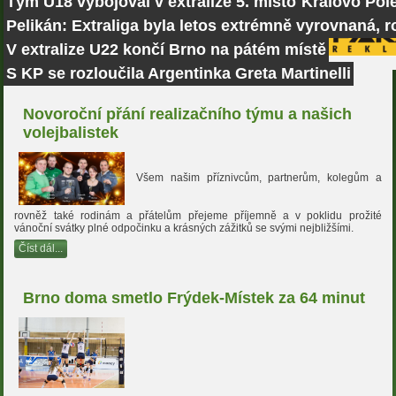
Tým U18 vybojoval v extralize 5. místo
Královo Pole
Pelikán: Extraliga byla letos extrémně vyrovnaná, r
V extralize U22 končí Brno na pátém místě
S KP se rozloučila Argentinka Greta Martinelli
Novoroční přání realizačního týmu a našich
volejbalistek
Všem našim příznivcům, partnerům, kolegům a
rovněž také rodinám a přátelům přejeme příjemně a v poklidu prožité
vánoční svátky plné odpočinku a krásných zážitků se svými nejbližšími.
Číst dál...
Brno doma smetlo Frýdek-Místek za 64 minut