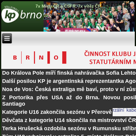
7x Mistr ČR a ČSFR, 7x vítěz ČP
Do Králova Pole míří finská nahrávačka Sofia Lehto
Další posilou KP je argentinská reprezentantka Ago
Noa de Vos: Česká extraliga mě baví, proto v ní zů
Z Portorika přes USA až do Brna. Novou posi
Santiago
Kategorie U16 zakončila sezónu v Přerově
Děvčata z kategorie U14 skončila na mistrovství Č
Terka Hrušecká ozdobila sezónu v Rumunsku stří