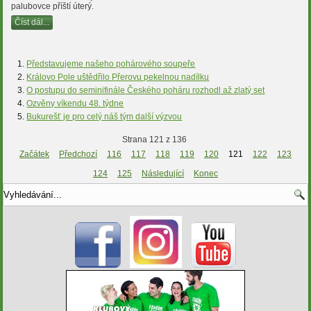
palubovce příští úterý.
Číst dál...
Představujeme našeho pohárového soupeře
Královo Pole uštědřilo Přerovu pekelnou nadílku
O postupu do seminifinále Českého poháru rozhodl až zlatý set
Ozvěny víkendu 48. týdne
Bukurešť je pro celý náš tým další výzvou
Strana 121 z 136
Začátek
Předchozí
116
117
118
119
120
121
122
123
124
125
Následující
Konec