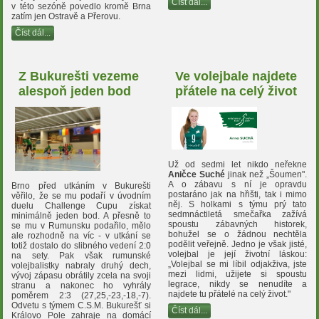
Číst dál...
v této sezóně povedlo kromě Brna
zatím jen Ostravě a Přerovu.
Číst dál...
Z Bukurešti vezeme
Ve volejbale najdete
alespoň jeden bod
přátele na celý život
Už od sedmi let nikdo neřekne
Aničce Suché
jinak než „Šoumen".
A o zábavu s ní je opravdu
Brno před utkáním v Bukurešti
postaráno jak na hřišti, tak i mimo
věřilo, že se mu podaří v úvodním
něj. S holkami s týmu prý tato
duelu Challenge Cupu získat
sedmnáctiletá smečařka zažívá
minimálně jeden bod. A přesně to
spoustu zábavných historek,
se mu v Rumunsku podařilo, mělo
bohužel se o žádnou nechtěla
ale rozhodně na víc - v utkání se
podělit veřejně. Jedno je však jisté,
totiž dostalo do slibného vedení 2:0
volejbal je její životní láskou:
na sety. Pak však rumunské
„Volejbal se mi líbil odjakživa, jste
volejbalistky nabraly druhý dech,
mezi lidmi, užijete si spoustu
vývoj zápasu obrátily zcela na svoji
legrace, nikdy se nenudíte a
stranu a nakonec ho vyhrály
najdete tu přátelé na celý život."
poměrem 2:3 (27,25,-23,-18,-7).
Odvetu s týmem C.S.M. Bukurešť si
Číst dál...
Královo Pole zahraje na domácí