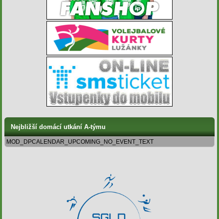
Nejbližší domácí utkání A-týmu
MOD_DPCALENDAR_UPCOMING_NO_EVENT_TEXT