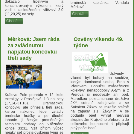
dokázalo trpělivým a
brněnská kapitánka Vendula
koncentrovaným výkonem, který
Měrková.
vedl k zaslouženému vítězství 3:0
Číst dál...
(11,20,25) na sety.
Číst dál...
Měrková: Jsem ráda
Ozvěny víkendu 49.
za zvládnutou
týdne
napjatou koncovku
třetí sady
Uplynulý
víkend byl bohatý na soutěže,
kterým dominoval souboj Brno s
Přerovem. Bohužel mládežnické
kolektivy nenapodobily A-tým a z
Přerova si neodvezly ani bod.
Královo Pole prohrálo v 12. kole
Marodkou poznamenané družstvo
extraligy v Prostějově 1:3 na sety
JKY, srdnatě zabojovalo a se
(17,14,-31,18). Dramatickou
Sokolem Žižkov se rozešlo smírně
koncovku ale přinesla třetí sada,
na zápasy 1:1. Žákyním A se
kterou nakonec lépe zvládly
podařilo opět vyhrát nejvyšší
brněnské hráčky a po dlouhé
skupinu Jm Krajského přeboru a do
tahanici ji šestým proměněným
celkového hodnocení si připisují
setbolem dotáhly do vítězného
plný počet bodů.
konce 33:31. Vzít přitom vůbec
nějaký set prostějovskému týmu se